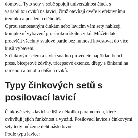
domova. Tyto sety v sobě spojují univerzálnost činek s
variabilitou cviků na lavici, čímž otevírají dveře k efektivnímu
tréninku a posílení celého těla.
Oproti samostatným činkám nebo lavicím vám sety nabízejí
komplexní vybavení pro širokou škálu cviků. Můžete tak
procvičit všechny svalové partie bez nutnosti investovat do více
kusů vybavení.
S činkovým setem a lavicí snadno provedete například bench
press, bicepsové zdvihy, tricepsové extenze, dřepy s činkami na
ramenou a mnoho dalších cviků.
Typy činkových setů s
posilovací lavicí
Činkové sety s lavicí se liší v několika parametrech, které
ovlivňují jejich funkčnost a využití. Posilovací lavice s činkovými
sety tedy můžeme dělit následovně.
Podle typu lavice: