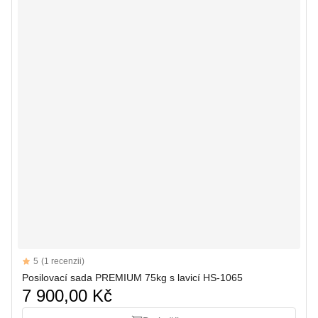
Reviews
5
(1 recenzii)
5 out of 5 stars
Posilovací sada PREMIUM 75kg s lavicí HS-1065
7 900,00 Kč