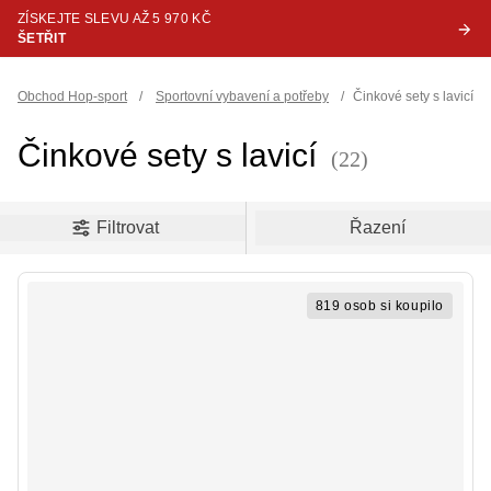
ZÍSKEJTE SLEVU AŽ 5 970 KČ
ŠETŘIT
Obchod Hop-sport
/
Sportovní vybavení a potřeby
/
Činkové sety s lavicí
Činkové sety s lavicí
(22)
oduct filters
Filtrovat
Řazení
819 osob si koupilo