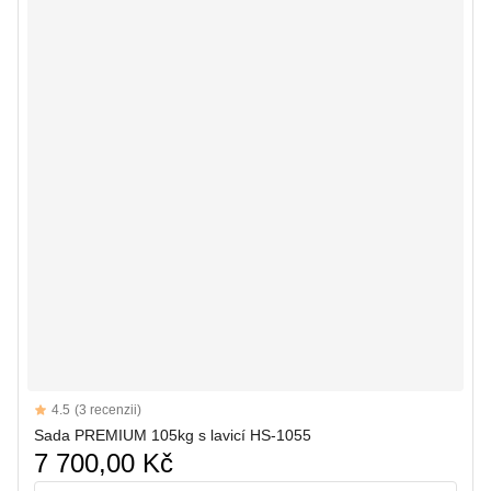
Reviews
4.5
(3 recenzii)
4.5 out of 5 stars
Sada PREMIUM 105kg s lavicí HS-1055
7 700,00 Kč