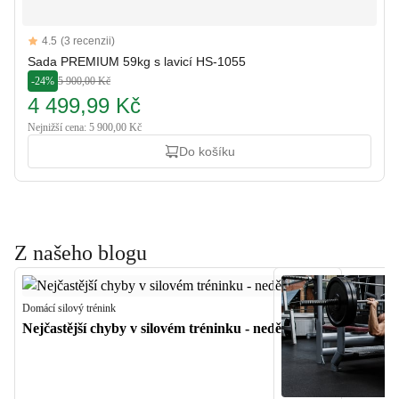
Reviews
4.5
(3 recenzii)
4.5 out of 5 stars
Sada PREMIUM 59kg s lavicí HS-1055
-24%
5 900,00 Kč
4 499,99 Kč
Nejnižší cena: 5 900,00 Kč
Do košíku
Z našeho blogu
Domácí silový trénink
Nejčastější chyby v silovém tréninku - nedělejte je!