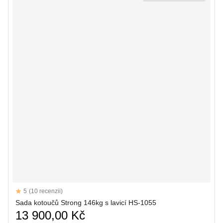
Reviews
5
(10 recenzii)
5 out of 5 stars
Sada kotoučů Strong 146kg s lavicí HS-1055
13 900,00 Kč