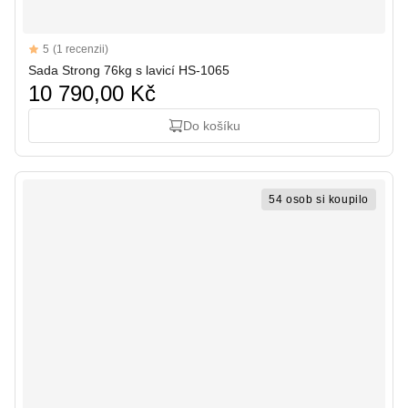
Reviews
5
(1 recenzii)
5 out of 5 stars
Sada Strong 76kg s lavicí HS-1065
10 790,00 Kč
Do košíku
54 osob si koupilo