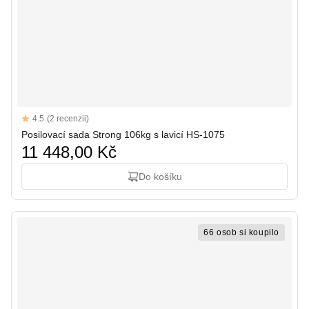
Reviews
4.5
(2 recenzii)
4.5 out of 5 stars
Posilovací sada Strong 106kg s lavicí HS-1075
11 448,00 Kč
Do košíku
66 osob si koupilo