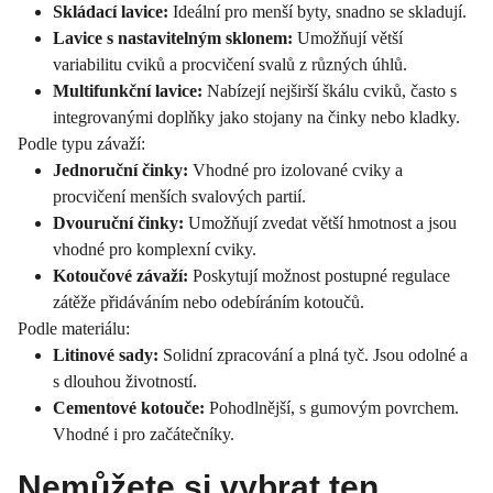
Skládací lavice:
Ideální pro menší byty, snadno se skladují.
Lavice s nastavitelným sklonem:
Umožňují větší
variabilitu cviků a procvičení svalů z různých úhlů.
Multifunkční lavice:
Nabízejí nejširší škálu cviků, často s
integrovanými doplňky jako stojany na činky nebo kladky.
Podle typu závaží:
Jednoruční činky:
Vhodné pro izolované cviky a
procvičení menších svalových partií.
Dvouruční činky:
Umožňují zvedat větší hmotnost a jsou
vhodné pro komplexní cviky.
Kotoučové závaží:
Poskytují možnost postupné regulace
zátěže přidáváním nebo odebíráním kotoučů.
Podle materiálu:
Litinové sady:
Solidní zpracování a plná tyč. Jsou odolné a
s dlouhou životností.
Cementové kotouče:
Pohodlnější, s gumovým povrchem.
Vhodné i pro začátečníky.
Nemůžete si vybrat ten