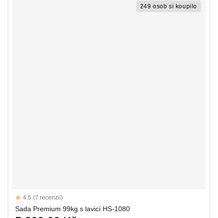
249 osob si koupilo
Reviews
4.5
(7 recenzii)
4.5 out of 5 stars
Sada Premium 99kg s lavicí HS-1080