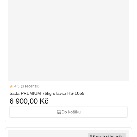
Reviews
4.5
(3 recenzii)
4.5 out of 5 stars
Sada PREMIUM 76kg s lavicí HS-1055
6 900,00 Kč
Do košíku
58 osob si koupilo