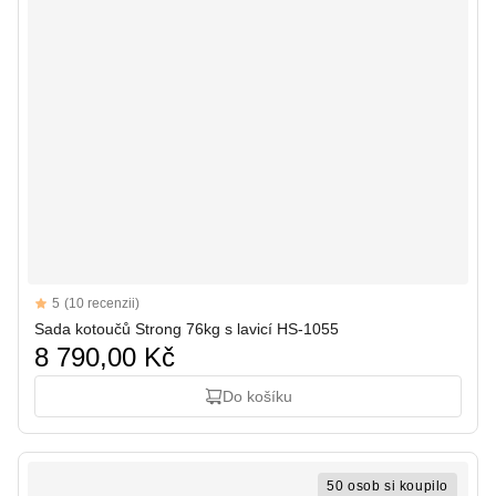
Reviews
5
(10 recenzii)
5 out of 5 stars
Sada kotoučů Strong 76kg s lavicí HS-1055
8 790,00 Kč
Do košíku
50 osob si koupilo