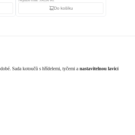
Nejnižší cena: 590,00 Kč
Do košíku
odobé. Sada kotoučů s hřídelemi, tyčemi a
nastavitelnou lavicí