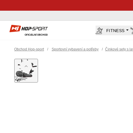
Hop-Sport.cz
FITNESS
OFICIÁLNÍ OBCHOD
Obchod Hop-sport
/
Sportovní vybavení a potřeby
/
Činkové sety s la