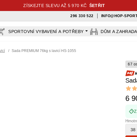
ZÍSKEJTE SLEVU AŽ 5 970 KČ
ŠETŘIT
296 330 522
INFO@HOP-SPORT
SPORTOVNÍ VYBAVENÍ A POTŘEBY
DŮM A ZAHRAD
vicí
/
Sada PREMIUM 76kg s lavicí HS-1055
67 o
Sad
Revi
4.65 ou
6 9
Z
Hmotn
38 