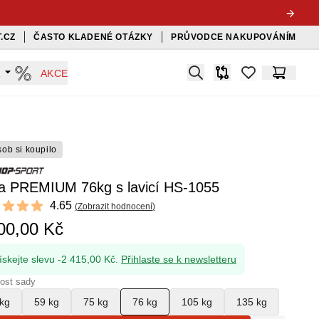
.CZ
ČASTO KLADENÉ OTÁZKY
PRŮVODCE NAKUPOVÁNÍM
Search
A
AKCE
Srovnávač
items in favorit
Košík
sob si koupilo
a PREMIUM 76kg s lavicí HS-1055
ews
4.65
(
Zobrazit hodnocení
)
t of 5 stars
00,00 Kč
ískejte slevu -2 415,00 Kč.
Přihlaste se k newsletteru
ost sady
kg
59 kg
75 kg
76 kg
105 kg
135 kg