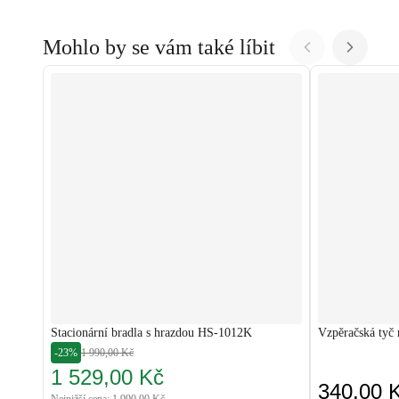
Mohlo by se vám také líbit
Stacionární bradla s hrazdou HS-1012K
Vzpěračská tyč
-23%
1 990,00 Kč
1 529,00 Kč
340,00 