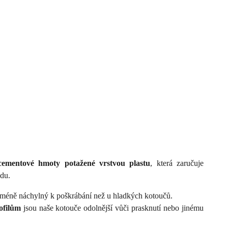
cementové hmoty potažené vrstvou plastu
, která zaručuje
ádu.
 méně náchylný k poškrábání než u hladkých kotoučů.
ofilům
jsou naše kotouče odolnější vůči prasknutí nebo jinému