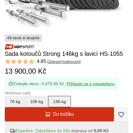
49 osob si koupilo
Sada kotoučů Strong 146kg s lavicí HS-1055
Reviews
4.85
(
Zobrazit hodnocení
)
4.85 out of 5 stars
13 900,00 Kč
Získejte slevu -3 475,00 Kč.
Přihlaste se k newsletteru
Hmotnost sady
76 kg
106 kg
146 kg
Do košíku
Expedice: Odesíláme do 24h
doprava od
0,00 Kč