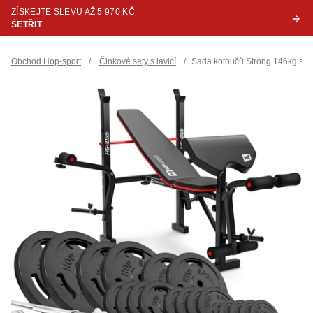
ZÍSKEJTE SLEVU AŽ 5 970 KČ
ŠETŘIT
Obchod Hop-sport
/
Činkové sety s lavicí
/
Sada kotoučů Strong 146kg s la