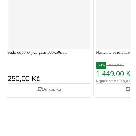
Sada odporových gum 500x50mm
Nástěnná bradla HS-1
-24%
1 900,00 Kč
1 449,00 Kč
250,00 Kč
Nejnižší cena: 1 900,00 Kč
Do košíku
Do