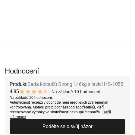
Hodnocení
Produkt:
Sada kotoučů Strong 146kg s lavicí HS-1055
4.85
Na základě 10 hodnocení
9.7 out of 10 stars
Na základě 10 hodnocení.
Autentičnost recenzí v obchodě není před jejich zveřejněním
kontrolována. Mohou proto pocházet od spotřebitelů, kteří
recenzované výrobky ve skutečnosti nekoupili/nepoužili.
Další
informace
Podělte se o svůj názor