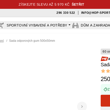
ZÍSKEJTE SLEVU AŽ 5 970 KČ
ŠETŘIT
296 330 522
INFO@HOP-SPORT
SPORTOVNÍ VYBAVENÍ A POTŘEBY
DŮM A ZAHRAD
ení
/
Sada odporových gum 500x50mm
60 o
Sad
Revi
5 out o
250
Z