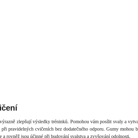
ičení
razně zlepšují výsledky tréninků. Pomohou vám posílit svaly a vytv
 při pravidelných cvičeních bez dodatečného odporu. Gumy mohou být p
 a rovněž jsou účinné při budování svalstva a zvyšování odolnosti.