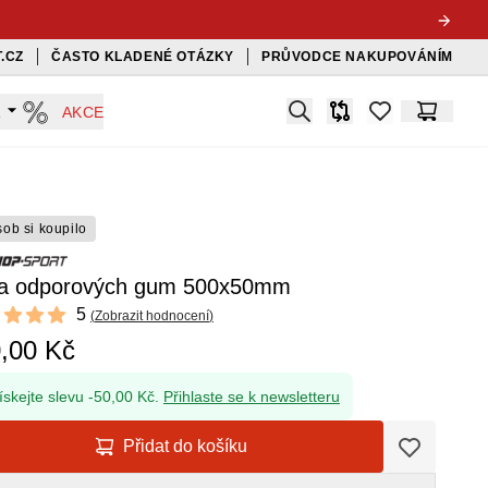
.CZ
ČASTO KLADENÉ OTÁZKY
PRŮVODCE NAKUPOVÁNÍM
Search
A
AKCE
Srovnávač
items in favorit
Košík
sob si koupilo
a odporových gum 500x50mm
ews
5
(
Zobrazit hodnocení
)
f 5 stars
,00 Kč
ískejte slevu -50,00 Kč.
Přihlaste se k newsletteru
Přidat do košíku