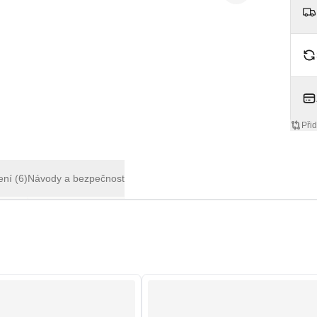
Přid
ení
(6)
Návody a bezpečnost