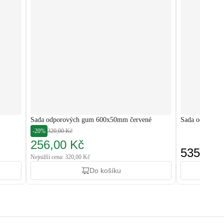
Sada odporových gum 600x50mm červené
Sada odporový
-20%
320,00 Kč
256,00 Kč
535,00 
Nejnižší cena: 320,00 Kč
Do košíku