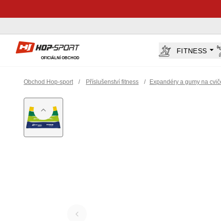
Hop-Sport.cz
FITNESS
OFICIÁLNÍ OBCHOD
Obchod Hop-sport
/
Příslušenství fitness
/
Expandéry a gumy na cvič