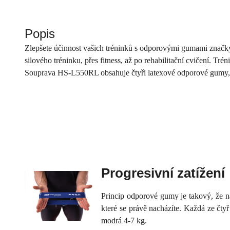
Popis
Zlepšete účinnost vašich tréninků s odporovými gumami značky
silového tréninku, přes fitness, až po rehabilitační cvičení. T
Souprava HS-L550RL obsahuje čtyři latexové odporové gumy, kt
Progresivní zatížení
Princip odporové gumy je takový, že n
které se právě nacházíte. Každá ze čty
modrá 4-7 kg.