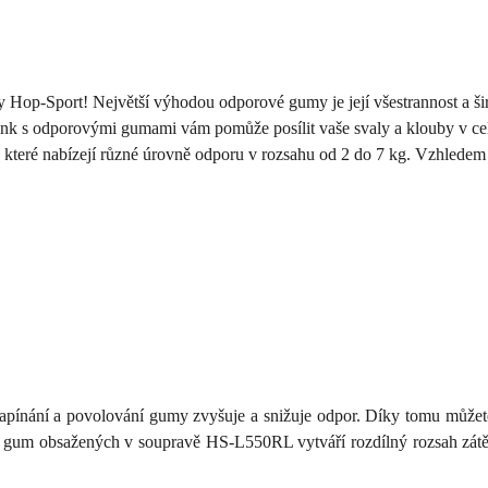
 Hop-Sport! Největší výhodou odporové gumy je její všestrannost a šir
rénink s odporovými gumami vám pomůže posílit vaše svaly a klouby v cel
eré nabízejí různé úrovně odporu v rozsahu od 2 do 7 kg. Vzhledem k j
apínání a povolování gumy zvyšuje a snižuje odpor. Díky tomu můžete
ř gum obsažených v soupravě HS-L550RL vytváří rozdílný rozsah zátěže