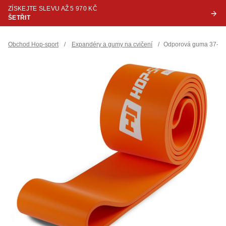
ZÍSKEJTE SLEVU AŽ 5 970 KČ
ŠETŘIT
Obchod Hop-sport
/
Expandéry a gumy na cvičení
/
Odporová guma 37-109