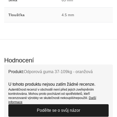
Šířka
83 mm
Tloušťka
4.5 mm
Hodnocení
Produkt:
Odporová guma 37-109kg - oranžová
U tohoto produktu nejsou zatím žádné recenze.
Autentičnost recenzí v obchodě není před jejich zveřejněním
kontrolována. Mohou proto pocházet od spotřebitelů, kteří
recenzované výrobky ve skutečnosti nekoupili/nepoužili.
Další
informace
Podělte se o svůj názor