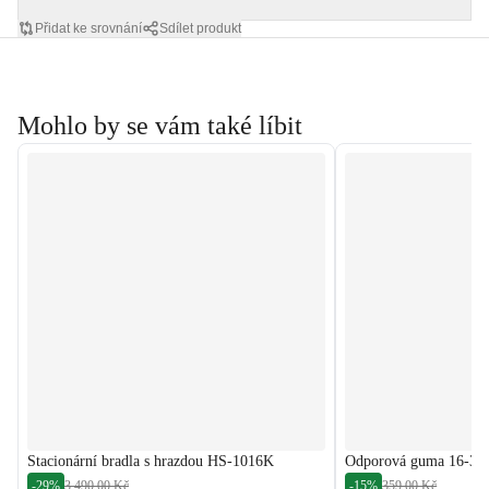
Přidat ke srovnání
Sdílet produkt
Mohlo by se vám také líbit
Stacionární bradla s hrazdou HS-1016K
Odporová guma 16-39kg
-29%
3 490,00 Kč
-15%
359,00 Kč