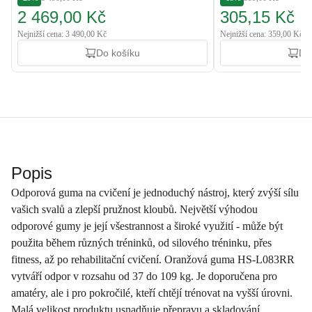
2 469,00 Kč
305,15 Kč
Nejnižší cena: 3 490,00 Kč
Nejnižší cena: 359,00 Kč
Do košíku
Do
Popis
Odporová guma na cvičení je jednoduchý nástroj, který zvýší sílu
vašich svalů a zlepší pružnost kloubů. Největší výhodou
odporové gumy je její všestrannost a široké využití - může být
použita během různých tréninků, od silového tréninku, přes
fitness, až po rehabilitační cvičení. Oranžová guma HS-L083RR
vytváří odpor v rozsahu od 37 do 109 kg. Je doporučena pro
amatéry, ale i pro pokročilé, kteří chtějí trénovat na vyšší úrovni.
Malá velikost produktu usnadňuje přepravu a skladování.