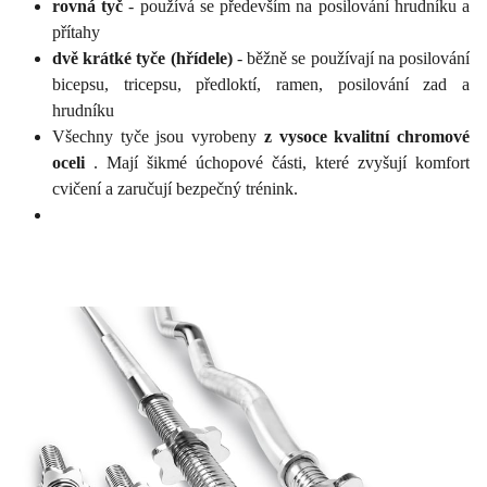
rovná tyč
- používá se především na posilování hrudníku a
přítahy
dvě krátké tyče (hřídele)
- běžně se používají na posilování
bicepsu, tricepsu, předloktí, ramen, posilování zad a
hrudníku
Všechny tyče jsou vyrobeny
z vysoce kvalitní chromové
oceli
. Mají šikmé úchopové části, které zvyšují komfort
cvičení a zaručují bezpečný trénink.