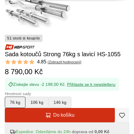
51 osob si koupilo
Sada kotoučů Strong 76kg s lavicí HS-1055
Reviews
4.85
(
Zobrazit hodnocení
)
4.85 out of 5 stars
8 790,00 Kč
Získejte slevu -2 198,00 Kč.
Přihlaste se k newsletteru
Hmotnost sady
76 kg
106 kg
146 kg
Do košíku
Expedice: Odesíláme do 24h
doprava od
0,00 Kč