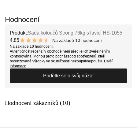
Hodnocení
Produkt:
Sada kotoučů Strong 76kg s lavicí HS-1055
4.85
Na základě 10 hodnocení
9.7 out of 10 stars
Na základě 10 hodnocení.
Autentičnost recenzí v obchodě není před jejich zveřejněním
kontrolována. Mohou proto pocházet od spotřebitelů, kteří
recenzované výrobky ve skutečnosti nekoupili/nepoužili.
Další
informace
Podělte se o svůj názor
Hodnocení zákazníků (10)