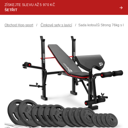
ZÍSKEJTE SLEVU AŽ 5 970 KČ
ŠETŘIT
Obchod Hop-sport
/
Činkové sety s lavicí
/
Sada kotoučů Strong 76kg s lav