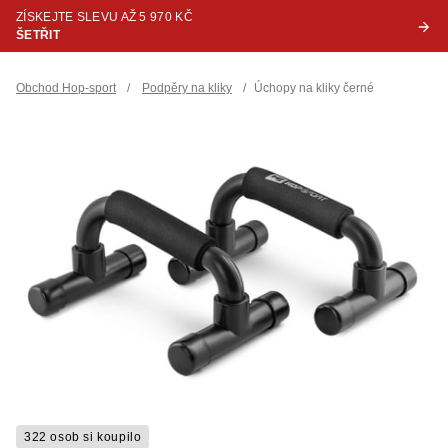
ZÍSKEJTE SLEVU AŽ 5 970 KČ
ŠETŘIT
Obchod Hop-sport
/
Podpěry na kliky
/
Úchopy na kliky černé
322 osob si koupilo