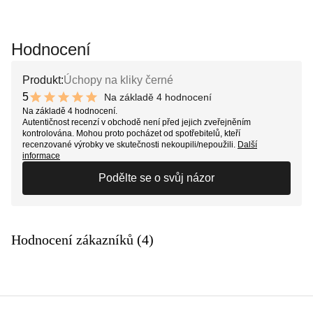
Hodnocení
Produkt:
Úchopy na kliky černé
5
Na základě 4 hodnocení
10 out of 10 stars
Na základě 4 hodnocení.
Autentičnost recenzí v obchodě není před jejich zveřejněním
kontrolována. Mohou proto pocházet od spotřebitelů, kteří
recenzované výrobky ve skutečnosti nekoupili/nepoužili.
Další
informace
Podělte se o svůj názor
Hodnocení zákazníků (4)