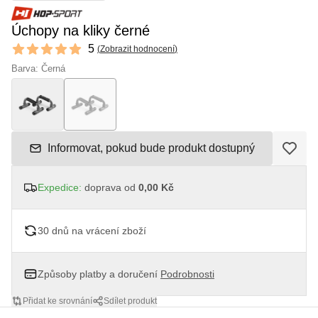
Úchopy na kliky černé
Reviews
5
(
Zobrazit hodnocení
)
5 out of 5 stars
Barva: Černá
Informovat, pokud bude produkt dostupný
Expedice:
doprava od
0,00 Kč
30 dnů na vrácení zboží
Způsoby platby a doručení
Podrobnosti
Přidat ke srovnání
Sdílet produkt