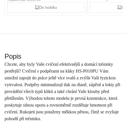
Do košíku
Do
Popis
Chcete, aby byly Vaše cvičení efektivnější a domácí tréninky
pestřejší? Cvičení s podpěrami na kliky HS-P010PU Vám
umožní zapojit do práce ještě více svalů a zvýšit Vaši fyzickou
vytrvalost. Podpěry minimalizují tlak na dlaně, zápěstí a lokty při
provádění všech typů kliků a také chrání Vaše klouby před
přetížením. Výhodou tohoto modelu je pevná konstrukce, která
poskytuje silnou oporu a rovnoměrně rozděluje hmotnost při
cvičení. Rukojeti jsou potaženy měkkou pěnou, čímž se zvyšuje
pohodlí při tréninku.