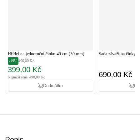
Hřídel na jednoruční činku 40 cm (30 mm)
Sada závaží na činky 
-19%
490,00 Kč
399,00 Kč
690,00 Kč
Nejnižší cena: 490,00 Kč
Do košíku
Do
Popis