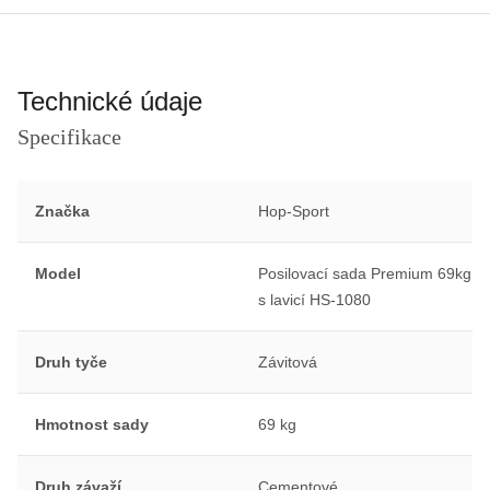
Technické údaje
Specifikace
Značka
Hop-Sport
Model
Posilovací sada Premium 69kg
s lavicí HS-1080
Druh tyče
Závitová
Hmotnost sady
69 kg
Druh závaží
Cementové