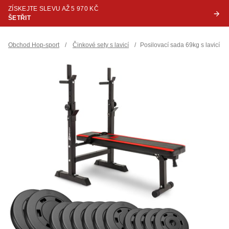
ZÍSKEJTE SLEVU AŽ 5 970 KČ
ŠETŘIT
Obchod Hop-sport
/
Činkové sety s lavicí
/
Posilovací sada 69kg s lavicí 