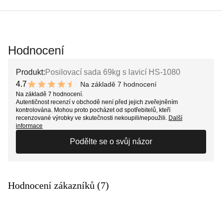
Hodnocení
Produkt:
Posilovací sada 69kg s lavicí HS-1080
4.7
Na základě 7 hodnocení
9.4 out of 10 stars
Na základě 7 hodnocení.
Autentičnost recenzí v obchodě není před jejich zveřejněním
kontrolována. Mohou proto pocházet od spotřebitelů, kteří
recenzované výrobky ve skutečnosti nekoupili/nepoužili.
Další
informace
Podělte se o svůj názor
Hodnocení zákazníků (7)