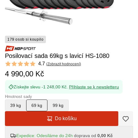
179 osob si koupilo
Posilovací sada 69kg s lavicí HS-1080
Reviews
4.7
(
Zobrazit hodnocení
)
4.7 out of 5 stars
4 990,00 Kč
Získejte slevu -1 248,00 Kč.
Přihlaste se k newsletteru
Hmotnost sady
39 kg
69 kg
99 kg
Do košíku
Expedice: Odesíláme do 24h
doprava od
0,00 Kč