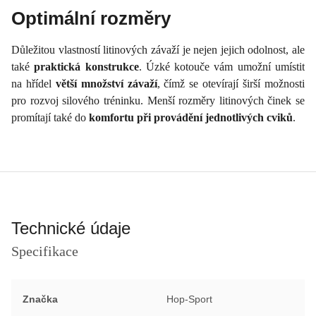
Optimální rozměry
Důležitou vlastností litinových závaží je nejen jejich odolnost, ale
také
praktická konstrukce
. Úzké kotouče vám umožní umístit
na hřídel
větší množství závaží
, čímž se otevírají širší možnosti
pro rozvoj silového tréninku. Menší rozměry litinových činek se
promítají také do
komfortu při provádění jednotlivých cviků
.
Technické údaje
Specifikace
Značka
Hop-Sport