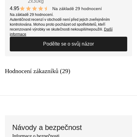
2x30kg
4.95
Na základě 29 hodnocení
9.9 out of 10 stars
Na základě 29 hodnocení.
Autentičnost recenzí v obchodě není před jejich zveřejněním
kontrolována. Mohou proto pocházet od spotřebitelů, kteří
recenzované výrobky ve skutečnosti nekoupili/nepoužili.
Další
informace
Podělte se o svůj názor
Hodnocení zákazníků (29)
Návody a bezpečnost
Informace o bezpečnosti