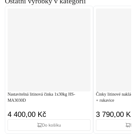
Ostatní výrobky v kategorii
Nastavitelná litinová činka 1x30kg HS-
Činky litinové nakláda
MA3030D
+ rukavice
4 400,00 Kč
3 790,00 Kč
Do košíku
Do