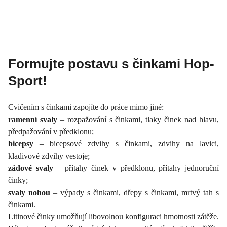
Formujte postavu s činkami Hop-
Sport!
Cvičením s činkami zapojíte do práce mimo jiné:
ramenní svaly
– rozpažování s činkami, tlaky činek nad hlavu,
předpažování v předklonu;
bicepsy
– bicepsové zdvihy s činkami, zdvihy na lavici,
kladivové zdvihy vestoje;
zádové svaly
– přítahy činek v předklonu, přítahy jednoruční
činky;
svaly nohou
– výpady s činkami, dřepy s činkami, mrtvý tah s
činkami.
Litinové činky umožňují libovolnou konfiguraci hmotnosti zátěže.