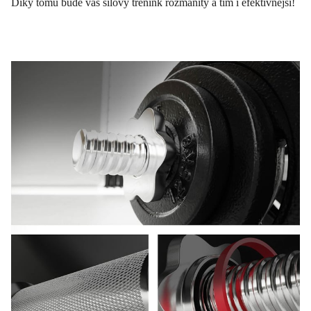
Díky tomu bude váš silový trénink rozmanitý a tím i efektivnější!