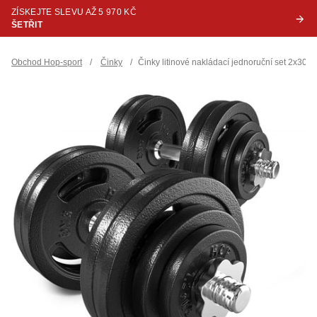
ZÍSKEJTE SLEVU AŽ 5 970 KČ
ŠETŘIT
Obchod Hop-sport
/
Činky
/
Činky litinové nakládací jednoruční set 2x30kg