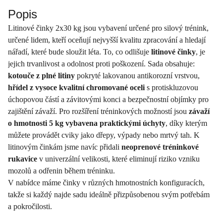
Popis
Litinové činky 2x30 kg jsou vybavení určené pro silový trénink,
určené lidem, kteří oceňují nejvyšší kvalitu zpracování a hledají
nářadí, které bude sloužit léta. To, co odlišuje
litinové činky
, je
jejich trvanlivost a odolnost proti poškození. Sada obsahuje:
kotouče z plné litiny
pokryté lakovanou antikorozní vrstvou,
hřídel z vysoce kvalitní chromované oceli
s protiskluzovou
úchopovou částí a závitovými konci a bezpečnostní objímky pro
zajištění závaží. Pro rozšíření tréninkových možností jsou
závaží
o hmotnosti 5 kg vybavena praktickými úchyty
, díky kterým
můžete provádět cviky jako dřepy, výpady nebo mrtvý tah. K
litinovým činkám jsme navíc přidali
neoprenové tréninkové
rukavice
v univerzální velikosti, které eliminují riziko vzniku
mozolů a odřenin během tréninku.
V nabídce máme činky v různých hmotnostních konfiguracích,
takže si každý najde sadu ideálně přizpůsobenou svým potřebám
a pokročilosti.