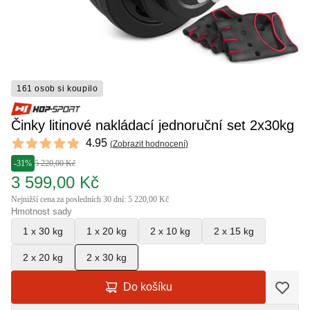
161 osob si koupilo
Činky litinové nakládací jednoruční set 2x30kg
Reviews
4.95
(
Zobrazit hodnocení
)
4.95 out of 5 stars
-31%
5 220,00 Kč
3 599,00 Kč
Nejnižší cena za posledních 30 dní: 5 220,00 Kč
Hmotnost sady
1 x 30 kg
1 x 20 kg
2 x 10 kg
2 x 15 kg
2 x 20 kg
2 x 30 kg
Do košíku