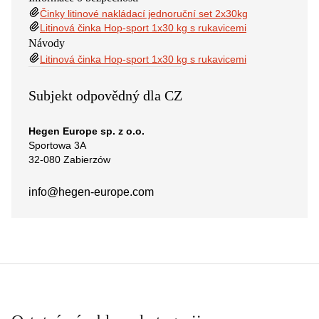
Činky litinové nakládací jednoruční set 2x30kg
Litinová činka Hop-sport 1x30 kg s rukavicemi
Návody
Litinová činka Hop-sport 1x30 kg s rukavicemi
Subjekt odpovědný dla CZ
Hegen Europe sp. z o.o.
Sportowa 3A
32-080 Zabierzów
info@hegen-europe.com