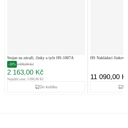
Stojan na závaží, činky a tyče HS-1007A
HS Nakládací činkový 
-30%
3 090,00 Kč
2 163,00 Kč
11 090,00 K
Nejnižší cena: 3 090,00 Kč
Do košíku
Do