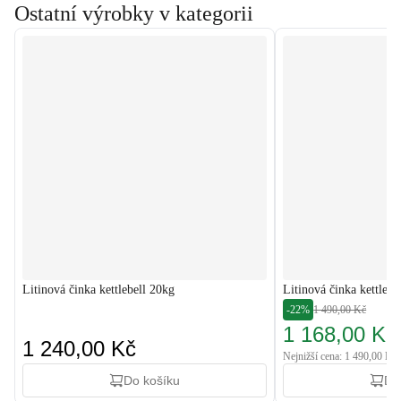
Ostatní výrobky v kategorii
Litinová činka kettlebell 20kg
Litinová činka kettlebe
-22%
1 490,00 Kč
1 168,00 Kč
1 240,00 Kč
Nejnižší cena: 1 490,00 Kč
Do košíku
Do