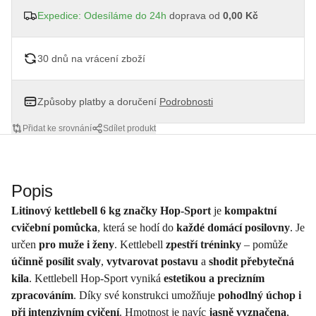
Expedice: Odesíláme do 24h
doprava od
0,00 Kč
30 dnů na vrácení zboží
Způsoby platby a doručení
Podrobnosti
Přidat ke srovnání
Sdílet produkt
Popis
Litinový kettlebell 6 kg značky Hop-Sport
je
kompaktní
cvičební pomůcka
, která se hodí do
každé domácí posilovny
. Je
určen
pro muže i ženy
. Kettlebell
zpestří tréninky
– pomůže
účinně posílit svaly
,
vytvarovat postavu
a
shodit přebytečná
kila
. Kettlebell Hop-Sport vyniká
estetikou a precizním
zpracováním
. Díky své konstrukci umožňuje
pohodlný úchop i
při intenzivním cvičení
. Hmotnost je navíc
jasně vyznačena
,