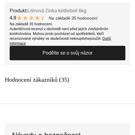
Produkt:
Litinová činka kettlebell 6kg
4.8
Na základě 35 hodnocení
9.6 out of 10 stars
Na základě 35 hodnocení.
Autentičnost recenzí v obchodě není před jejich zveřejněním
kontrolována. Mohou proto pocházet od spotřebitelů, kteří
recenzované výrobky ve skutečnosti nekoupili/nepoužili.
Další
informace
Podělte se o svůj názor
Hodnocení zákazníků (35)