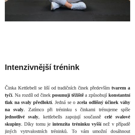
Intenzivnější trénink
Činka Kettlebell se liší od tradičních činek především
tvarem a
tyčí
. Na rozdíl od činek
posunují těžiště
a způsobují
konstantní
tlak na svaly předloktí
. Jedná se o
zcela odlišný účinek váhy
na svaly
. Zatímco při tréninku s činkami trénujeme spíše
jednotlivé svaly
, kettlebells zapojují současně
celé svalové
skupiny
. Díky tomu je
intenzita tréninku vyšší
než v případě
jiných vytrvalostních tréninků. To vám umožní dosáhnout