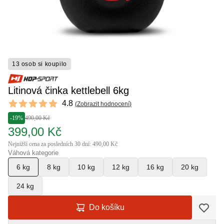
13 osob si koupilo
Litinová činka kettlebell 6kg
Reviews
4.8
(
Zobrazit hodnocení
)
4.8 out of 5 stars
-19%
490,00 Kč
399,00 Kč
Nejnižší cena za posledních 30 dní: 490,00 Kč
Váhová kategorie
6 kg
8 kg
10 kg
12 kg
16 kg
20 kg
24 kg
Do košíku