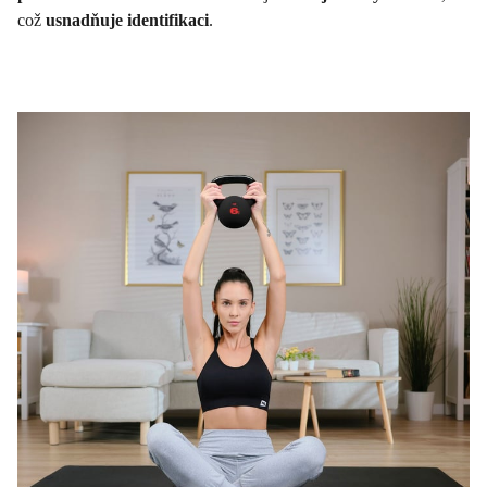
což
usnadňuje identifikaci
.