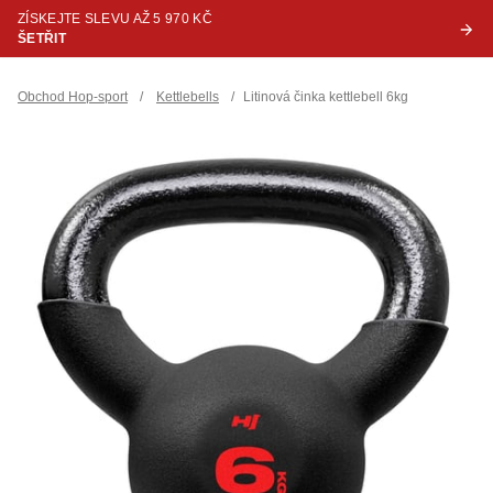
ZÍSKEJTE SLEVU AŽ 5 970 KČ
ŠETŘIT
Obchod Hop-sport
/
Kettlebells
/
Litinová činka kettlebell 6kg