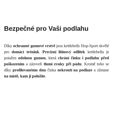
Bezpečné pro Vaši podlahu
Díky
ochranné gumové vrstvě
jsou kettlebells Hop-Sport skvělé
pro
domácí trénink
.
Precizní litinový odlitek
kettlebellu je
potažen
odolnou gumou
, která
chrání činku i podlahu před
poškozením
a zároveň
tlumí zvuky při pádu
. Kromě toho se
díky
profilovanému dnu
činka
nekroutí na podlaze
a zůstane
na místě, kam ji položíte
.