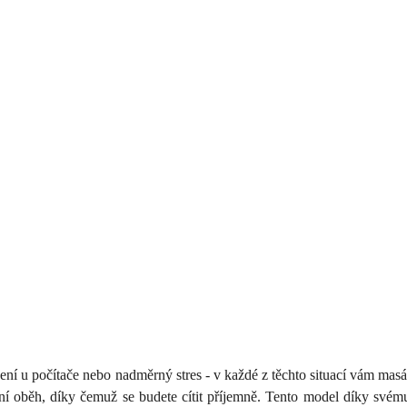
ezení u počítače nebo nadměrný stres - v každé z těchto situací vám m
evní oběh, díky čemuž se budete cítit příjemně. Tento model díky své