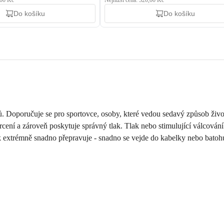
,00 Kč
Nejnižší cena: 320,00 Kč
Do košíku
Do košíku
ů. Doporučuje se pro sportovce, osoby, které vedou sedavý způsob života
ení a zároveň poskytuje správný tlak. Tlak nebo stimulující válcová
 extrémně snadno přepravuje - snadno se vejde do kabelky nebo batohu, 