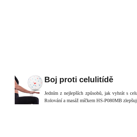
Boj proti celulitídě
Jedním z nejlepších způsobů, jak vyhrát s celul
Rolování a masáž míčkem HS-P080MB zlepšuje kr