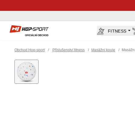
Hop-Sport.cz
FITNESS
OFICIÁLNÍ OBCHOD
Obchod Hop-sport
/
Příslušenství fitness
/
Masážní koule
/
Masážní