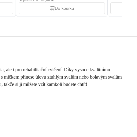
Nejnižší cena: 320,00 Kč
Do košíku
, ale i pro rehabilitační cvičení. Díky vysoce kvalitnímu
ní s míčkem přinese úlevu ztuhlým svalům nebo bolavým svalům
takže si ji můžete vzít kamkoli budete chtít!