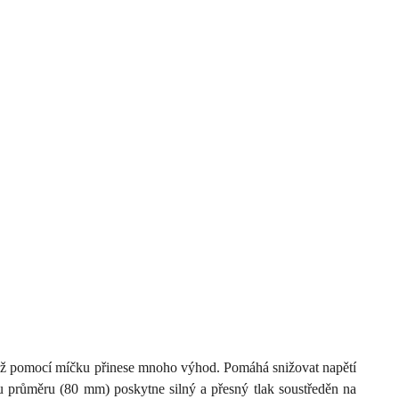
asáž pomocí míčku přinese mnoho výhod. Pomáhá snižovat napětí
mu průměru (80 mm) poskytne silný a přesný tlak soustředěn na