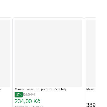
é
Masážní válec EPP prázdný 33cm bílý
Masážní válec
-27%
320,00 Kč
234,00 Kč
389,00 