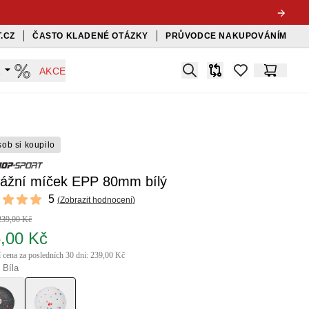
.CZ
ČASTO KLADENÉ OTÁZKY
PRŮVODCE NAKUPOVÁNÍM
Search
A
AKCE
Srovnávač
items in favorit
Košík
sob si koupilo
ážní míček EPP 80mm bílý
ews
5
(
Zobrazit hodnocení
)
f 5 stars
239,00 Kč
,00 Kč
í cena za posledních 30 dní: 239,00 Kč
 Bíla