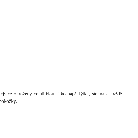
nejvíce ohroženy celulitidou, jako např. lýtka, stehna a hýždě.
 pokožky.