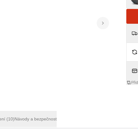
Přid
ení
(10)
Návody a bezpečnost