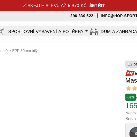
ZÍSKEJTE SLEVU AŽ 5 970 KČ
ŠETŘIT
296 330 522
INFO@HOP-SPORT
SPORTOVNÍ VYBAVENÍ A POTŘEBY
DŮM A ZAHRAD
 míček EPP 80mm bílý
12 o
Mas
Revi
5 out o
-31%
165
Nejnižš
Barva: