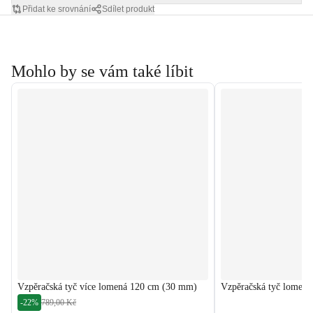
Přidat ke srovnání
Sdílet produkt
Mohlo by se vám také líbit
Vzpěračská tyč více lomená 120 cm (30 mm)
Vzpěračská tyč lomen
-22%
789,00 Kč