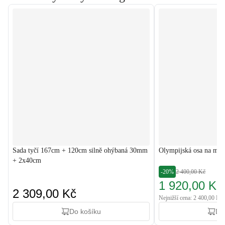
Sada tyčí 167cm + 120cm silně ohýbaná 30mm
Olympijská osa na mrt
+ 2x40cm
-20%
2 400,00 Kč
1 920,00 Kč
2 309,00 Kč
Nejnižší cena: 2 400,00 Kč
Do košíku
Do