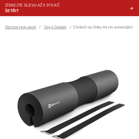
ZÍSKEJTE SLEVU AŽ 5 970 KČ
ŠETŘIT
Obchod Hop-sport
/
Osy k činkám
/
Chránič na činku 44 cm univerzální