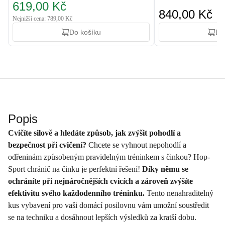
619,00 Kč
840,00 Kč
Nejnižší cena: 789,00 Kč
Do košíku
Do
Popis
Cvičíte silově a hledáte způsob, jak zvýšit pohodlí a
bezpečnost při cvičení?
Chcete se vyhnout nepohodlí a
odřeninám způsobeným pravidelným tréninkem s činkou? Hop-
Sport chránič na činku je perfektní řešení!
Díky němu se
ochráníte při nejnáročnějších cvicích a zároveň zvýšíte
efektivitu svého každodenního tréninku.
Tento nenahraditelný
kus vybavení pro vaši domácí posilovnu vám umožní soustředit
se na techniku ​​a dosáhnout lepších výsledků za kratší dobu.