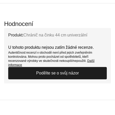
Hodnocení
Produkt:
Chránič na činku 44 cm univerzální
U tohoto produktu nejsou zatím žádné recenze.
Autentičnost recenzí v obchodě není před jejich zveřejněním
kontrolována. Mohou proto pocházet od spotřebitelů, kteří
recenzované výrobky ve skutečnosti nekoupili/nepoužili.
Další
informace
Podělte se o svůj názor