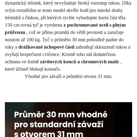
dynamický trénink, který nevyžaduje široký rozestup rukou. Díky
svým rozměrům se tento model skvěle hodí pro mnohé druhy
tréninků s činkou, při kterých rychle vybudujete horní část těla.
150 cm rovná tyč je vyrobena
z pochromované oceli s plným
průřezem
, což se přímo promítá do větší pevnosti a zaručuje
nosnost až 100 kg. Tyč o průměru 30 mm pohodlně padne do
ruky a
drážkované úchopové části
zabraňují sklouznutí rukou a
zvyšují bezpečnost cvičence. Kromě toho má dodatečnou
ochranu ve formě
závitových konců a chromových matic
,
které účinně blokují kotouče.
Vhodné pro závaží o průměru otvoru 31 mm.