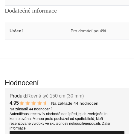
Dodatečné informace
Určení
Pro domácí použití
Hodnocení
Produkt:
Rovná tyč 150 cm (30 mm)
4.95
Na základě 44 hodnocení
9.9 out of 10 stars
Na základě 44 hodnocení.
Autentičnost recenzí v obchodě není před jejich zveřejněním
kontrolována. Mohou proto pocházet od spotřebitelů, kteří
recenzované výrobky ve skutečnosti nekoupili/nepoužili.
Další
informace