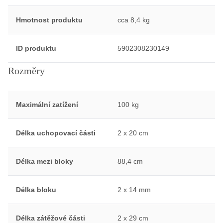
Hmotnost produktu
cca 8,4 kg
ID produktu
5902308230149
Rozměry
Maximální zatížení
100 kg
Délka uchopovací části
2 x 20 cm
Délka mezi bloky
88,4 cm
Délka bloku
2 x 14 mm
Délka zátěžové části
2 x 29 cm