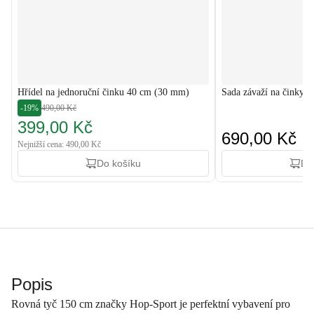
Hřídel na jednoruční činku 40 cm (30 mm)
Sada závaží na činky 
-19%
490,00 Kč
399,00 Kč
690,00 Kč
Nejnižší cena: 490,00 Kč
Do košíku
Do
Popis
Rovná tyč 150 cm značky Hop-Sport je perfektní vybavení pro