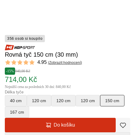
356 osob si koupilo
Rovná tyč 150 cm (30 mm)
Reviews
4.95
(
Zobrazit hodnocení
)
4.95 out of 5 stars
-15%
840,00 Kč
714,00 Kč
Nejnižší cena za posledních 30 dní: 840,00 Kč
Délka tyče
40 cm
120 cm
120 cm
120 cm
150 cm
167 cm
Do košíku