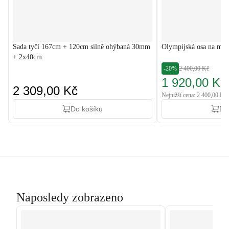
Sada tyčí 167cm + 120cm silně ohýbaná 30mm
Olympijská osa na mrt
+ 2x40cm
-20%
2 400,00 Kč
1 920,00 Kč
2 309,00 Kč
Nejnižší cena: 2 400,00 Kč
Do košíku
Do
Naposledy zobrazeno