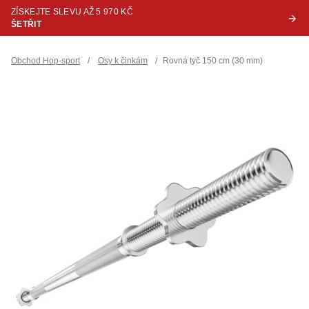
ZÍSKEJTE SLEVU AŽ 5 970 KČ
ŠETŘIT
Obchod Hop-sport
/
Osy k činkám
/
Rovná tyč 150 cm (30 mm)