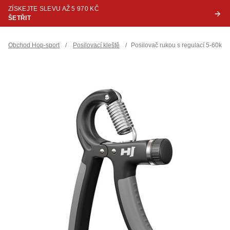
ZÍSKEJTE SLEVU AŽ 5 970 KČ
ŠETŘIT
Obchod Hop-sport
/
Posilovací kleště
/
Posilovač rukou s regulací 5-60kg 