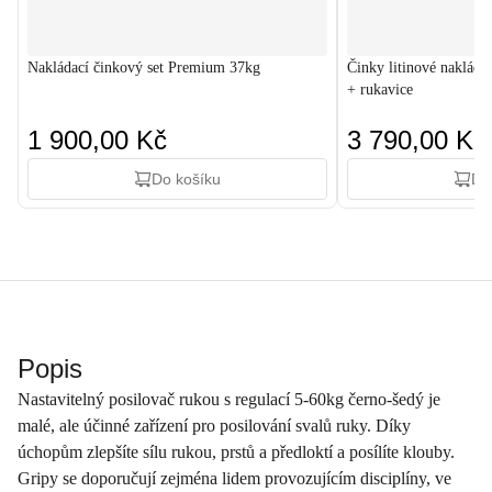
Nakládací činkový set Premium 37kg
Činky litinové nakláda
+ rukavice
1 900,00 Kč
3 790,00 Kč
Do košíku
Do
Popis
Nastavitelný posilovač rukou s regulací 5-60kg černo-šedý je
malé, ale účinné zařízení pro posilování svalů ruky. Díky
úchopům zlepšíte sílu rukou, prstů a předloktí a posílíte klouby.
Gripy se doporučují zejména lidem provozujícím disciplíny, ve