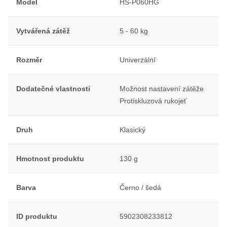
Model
HS-P060HG
Vytvářená zátěž
5 - 60 kg
Rozměr
Univerzální
Dodatečné vlastnosti
Možnost nastavení zátěže
Protiskluzová rukojeť
Druh
Klasický
Hmotnost produktu
130 g
Barva
Černo / šedá
ID produktu
5902308233812