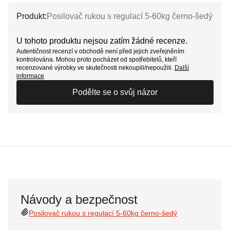
Produkt:
Posilovač rukou s regulací 5-60kg černo-šedý
U tohoto produktu nejsou zatím žádné recenze.
Autentičnost recenzí v obchodě není před jejich zveřejněním
kontrolována. Mohou proto pocházet od spotřebitelů, kteří
recenzované výrobky ve skutečnosti nekoupili/nepoužili.
Další
informace
Podělte se o svůj názor
Návody a bezpečnost
Posilovač rukou s regulací 5-60kg černo-šedý