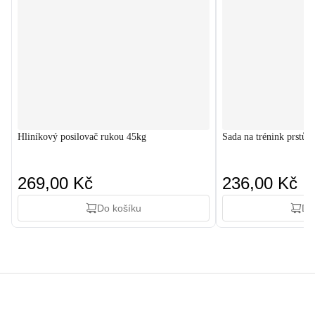
Hliníkový posilovač rukou 45kg
Sada na trénink prstů a
269,00 Kč
236,00 Kč
Do košíku
Do