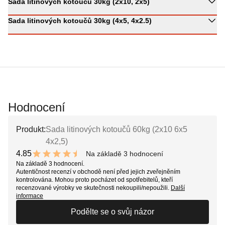
Sada litinových kotoučů 30kg (2x10, 2x5)
​Sada litinových kotoučů 30kg (4x5, 4x2.5)
Hodnocení
Produkt:
Sada litinových kotoučů 60kg (2x10 6x5
4x2,5)
4.85
Na základě 3 hodnocení
9.7 out of 10 stars
Na základě 3 hodnocení.
Autentičnost recenzí v obchodě není před jejich zveřejněním
kontrolována. Mohou proto pocházet od spotřebitelů, kteří
recenzované výrobky ve skutečnosti nekoupili/nepoužili.
Další
informace
Podělte se o svůj názor