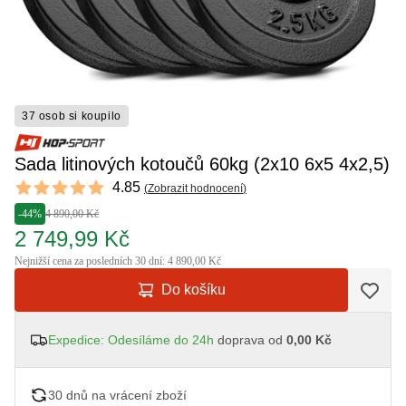
37 osob si koupilo
Sada litinových kotoučů 60kg (2x10 6x5 4x2,5)
Reviews
4.85
(
Zobrazit hodnocení
)
4.85 out of 5 stars
-44%
4 890,00 Kč
2 749,99 Kč
Nejnižší cena za posledních 30 dní: 4 890,00 Kč
Do košíku
Expedice: Odesíláme do 24h
doprava od
0,00 Kč
30 dnů na vrácení zboží