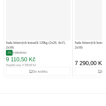
Sada litinových kotoučů 120kg (2x20, 4x15,
Sada litinových kotouč
2x10)
2x10)
-5%
9 590,00 Kč
9 110,50 Kč
7 290,00 Kč
Nejnižší cena: 9 590,00 Kč
Do košíku
Do