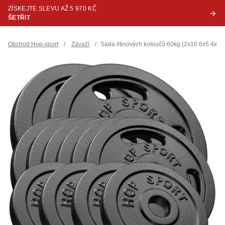
ZÍSKEJTE SLEVU AŽ 5 970 KČ
ŠETŘIT
Obchod Hop-sport
/
Závaží
/
Sada litinových kotoučů 60kg (2x10 6x5 4x2,5