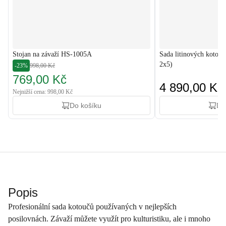
Stojan na závaží HS-1005A
Sada litinových kotouč
2x5)
-23%
998,00 Kč
769,00 Kč
4 890,00 Kč
Nejnižší cena: 998,00 Kč
Do košíku
Do
Popis
Profesionální sada kotoučů používaných v nejlepších
posilovnách. Závaží můžete využít pro kulturistiku, ale i mnoho