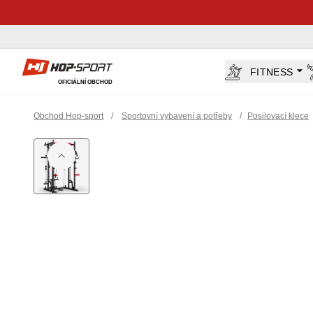
Hop-Sport.cz
FITNESS
OFICIÁLNÍ OBCHOD
Obchod Hop-sport
/
Sportovní vybavení a potřeby
/
Posilovací klece