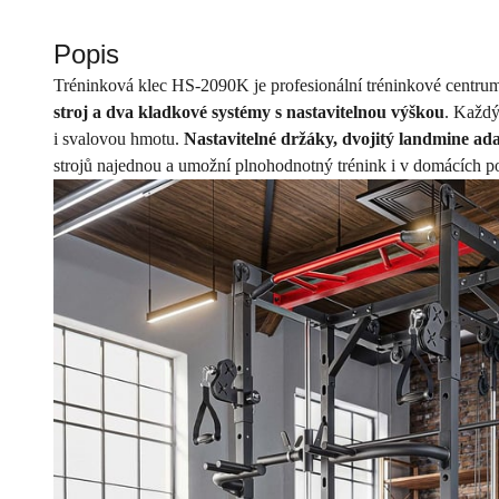
Popis
Tréninková klec HS-2090K je profesionální tréninkové centrum 
stroj a dva kladkové systémy s nastavitelnou výškou
. Každý
i svalovou hmotu.
Nastavitelné držáky, dvojitý landmine ad
strojů najednou a umožní plnohodnotný trénink i v domácích 