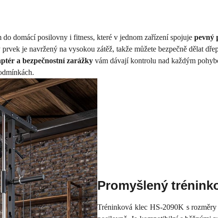
do domácí posilovny i fitness, které v jednom zařízení spojuje
pevný 
 prvek je navržený na vysokou zátěž, takže můžete bezpečně dělat dřepy
aptér a bezpečnostní zarážky
vám dávají kontrolu nad každým pohybem.
podmínkách.
Promyšlený trénink
Tréninková klec HS-2090K s rozměr