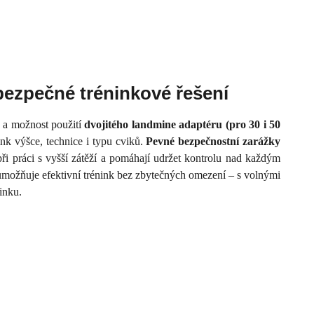
bezpečné tréninkové řešení
a možnost použití
dvojitého landmine adaptéru (pro 30 i 50
nk výšce, technice i typu cviků.
Pevné bezpečnostní zarážky
při práci s vyšší zátěží a pomáhají udržet kontrolu nad každým
 umožňuje efektivní trénink bez zbytečných omezení – s volnými
inku.