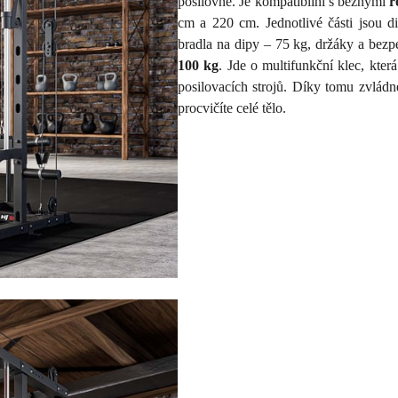
posilovně. Je kompatibilní s běžnými
r
cm a 220 cm. Jednotlivé části jsou 
bradla na dipy – 75 kg, držáky a bez
100 kg
. Jde o multifunkční klec, kt
posilovacích strojů. Díky tomu zvládn
procvičíte celé tělo.