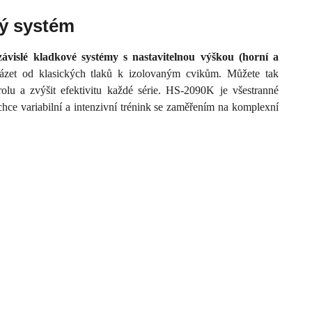
vý systém
ávislé kladkové systémy s nastavitelnou výškou (horní a
házet od klasických tlaků k izolovaným cvikům. Můžete tak
rolu a zvýšit efektivitu každé série. HS-2090K je všestranné
hce variabilní a intenzivní trénink se zaměřením na komplexní