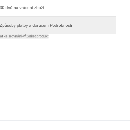
30 dnů na vrácení zboží
Způsoby platby a doručení
Podrobnosti
at ke srovnání
Sdílet produkt