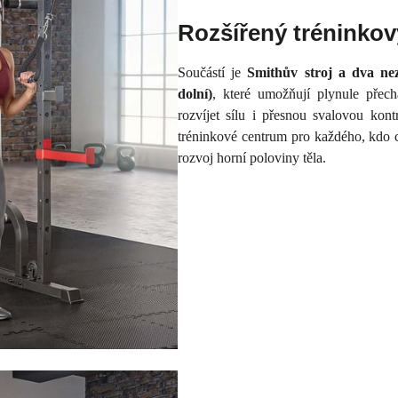
Rozšířený tréninko
Součástí je
Smithův stroj a dva nez
dolní)
, které umožňují plynule přec
rozvíjet sílu i přesnou svalovou kont
tréninkové centrum pro každého, kdo c
rozvoj horní poloviny těla.