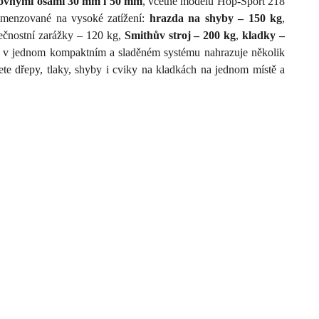
ovnými osami 30 mm i 50 mm
, včetně modelů Hop-Sport 218
dimenzované na vysoké zatížení:
hrazda na shyby – 150 kg
,
pečnostní zarážky – 120 kg,
Smithův stroj – 200 kg
,
kladky –
erá v jednom kompaktním a sladěném systému nahrazuje několik
ete dřepy, tlaky, shyby i cviky na kladkách na jednom místě a