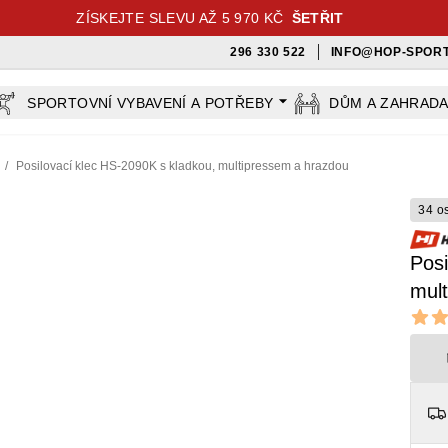
ZÍSKEJTE SLEVU AŽ 5 970 KČ
ŠETŘIT
296 330 522
INFO@HOP-SPORT
SPORTOVNÍ VYBAVENÍ A POTŘEBY
DŮM A ZAHRAD
/
Posilovací klec HS-2090K s kladkou, multipressem a hrazdou
34 o
Posi
mul
Revi
4.85 ou