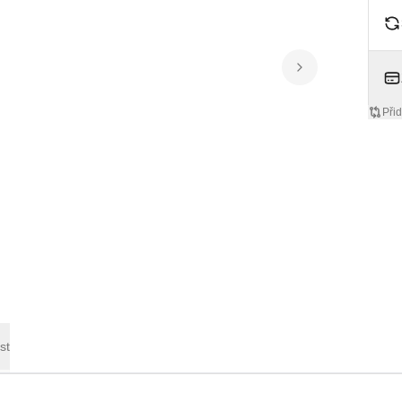
Přid
st