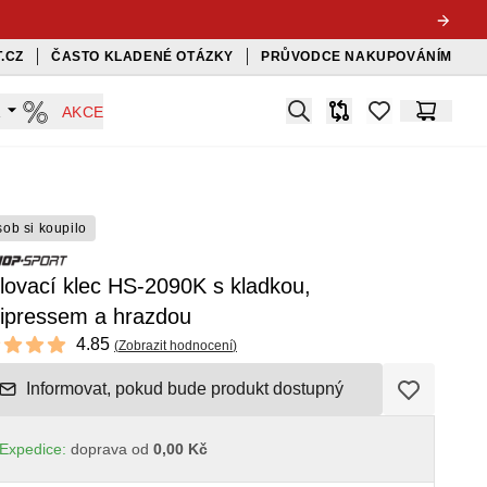
.CZ
ČASTO KLADENÉ OTÁZKY
PRŮVODCE NAKUPOVÁNÍM
Search
A
AKCE
Srovnávač
items in favorit
Košík
sob si koupilo
lovací klec HS-2090K s kladkou,
tipressem a hrazdou
ews
4.85
(
Zobrazit hodnocení
)
t of 5 stars
Informovat, pokud bude produkt dostupný
Expedice:
doprava od
0,00 Kč