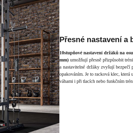
Přesné nastavení a 
10stupňové nastavení držáků na osu
mm)
umožňují přesně přizpůsobit tréni
a nastavitelné držáky zvyšují bezpečí 
opakováním. Je to racková klec, která
váhami i při tlacích nebo funkčním trén