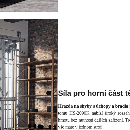
Síla pro horní část t
Hrazda na shyby s úchopy a bradla 
tomu HS-2090K nabízí široký rozsah 
hmotu bez nutnosti dalších zařízení. Tr
vše máte v jednom stroji.