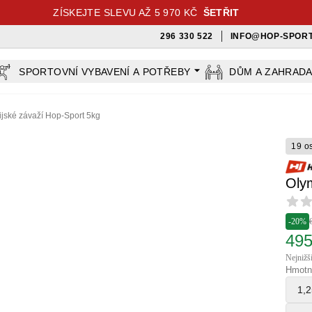
ZÍSKEJTE SLEVU AŽ 5 970 KČ
ŠETŘIT
296 330 522
INFO@HOP-SPORT
SPORTOVNÍ VYBAVENÍ A POTŘEBY
DŮM A ZAHRAD
jské závaží Hop-Sport 5kg
19 o
Oly
Revi
-20%
495
Nejnižš
Hmotn
1,2