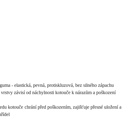
guma - elastická, pevná, protiskluzová, bez silného zápachu
vrstvy závisí od náchylnosti kotouče k nárazům a poškození
tředu kotouče chrání před poškozením, zajišťuje přesné uložení a
hřídel