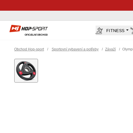
Hop-Sport.cz
FITNESS
OFICIÁLNÍ OBCHOD
Obchod Hop-sport
/
Sportovní vybavení a potřeby
/
Závaží
/
Olympi