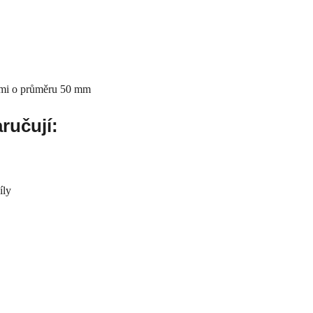
emi o průměru 50 mm
ručují:
íly