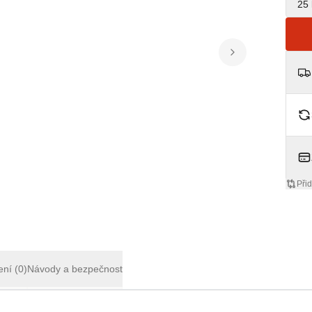
25 
Přid
ení
(0)
Návody a bezpečnost