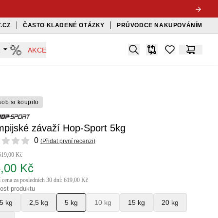
.CZ
ČASTO KLADENÉ OTÁZKY
PRŮVODCE NAKUPOVÁNÍM
Search
A
AKCE
Srovnávač
items in favorit
Košík
sob si koupilo
mpijské závaží Hop-Sport 5kg
ews
0
(
Přidat první recenzi
)
619,00 Kč
,00 Kč
í cena za posledních 30 dní: 619,00 Kč
ost produktu
5 kg
2,5 kg
5 kg
10 kg
15 kg
20 kg