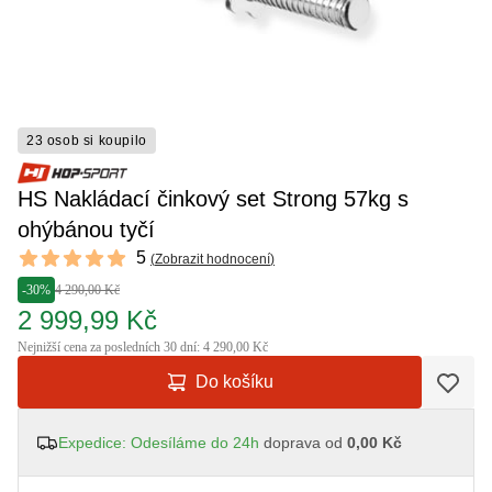
23 osob si koupilo
HS Nakládací činkový set Strong 57kg s
ohýbánou tyčí
Reviews
5
(
Zobrazit hodnocení
)
5 out of 5 stars
-30%
4 290,00 Kč
2 999,99 Kč
Nejnižší cena za posledních 30 dní: 4 290,00 Kč
Do košíku
Expedice: Odesíláme do 24h
doprava od
0,00 Kč