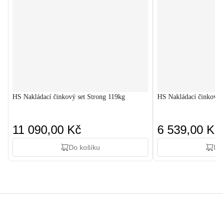
HS Nakládací činkový set Strong 119kg
HS Nakládací činkový 
11 090,00 Kč
6 539,00 Kč
Do košíku
Do