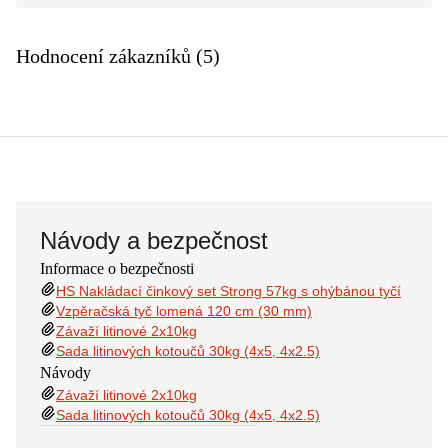
Hodnocení zákazníků (5)
Návody a bezpečnost
Informace o bezpečnosti
HS Nakládací činkový set Strong 57kg s ohýbánou tyčí
Vzpěračská tyč lomená 120 cm (30 mm)
Závaží litinové 2x10kg
​Sada litinových kotoučů 30kg (4x5, 4x2.5)
Návody
Závaží litinové 2x10kg
​Sada litinových kotoučů 30kg (4x5, 4x2.5)