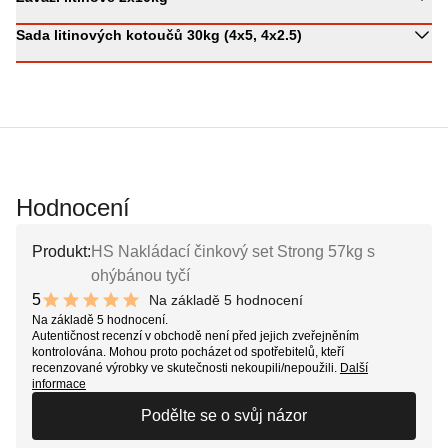
​Sada litinových kotoučů 30kg (4x5, 4x2.5)
Hodnocení
Produkt:
HS Nakládací činkový set Strong 57kg s
ohýbánou tyčí
5
Na základě 5 hodnocení
10 out of 10 stars
Na základě 5 hodnocení.
Autentičnost recenzí v obchodě není před jejich zveřejněním
kontrolována. Mohou proto pocházet od spotřebitelů, kteří
recenzované výrobky ve skutečnosti nekoupili/nepoužili.
Další
informace
Podělte se o svůj názor