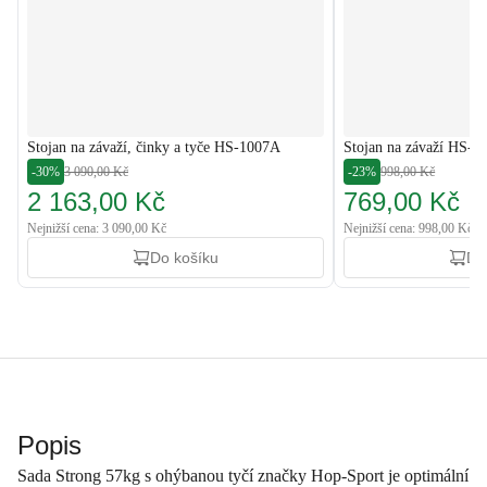
Stojan na závaží, činky a tyče HS-1007A
Stojan na závaží HS-
-30%
3 090,00 Kč
-23%
998,00 Kč
2 163,00 Kč
769,00 Kč
Nejnižší cena: 3 090,00 Kč
Nejnižší cena: 998,00 Kč
Do košíku
Do
Popis
Sada Strong 57kg s ohýbanou tyčí značky Hop-Sport je optimální