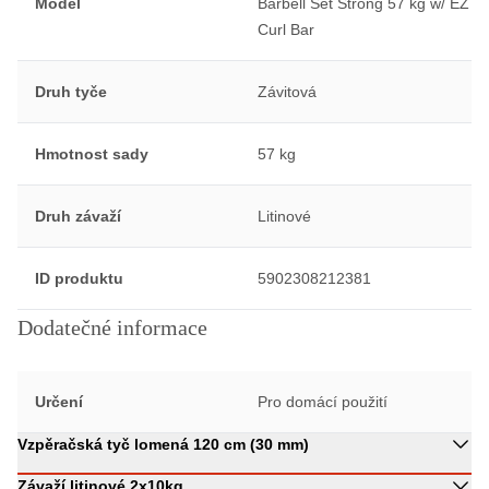
Model
Barbell Set Strong 57 kg w/ EZ
Curl Bar
Druh tyče
Závitová
Hmotnost sady
57 kg
Druh závaží
Litinové
ID produktu
5902308212381
Dodatečné informace
Určení
Pro domácí použití
Vzpěračská tyč lomená 120 cm (30 mm)
Závaží litinové 2x10kg