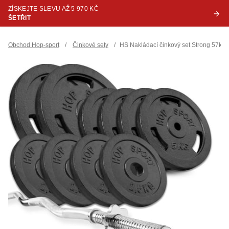
ZÍSKEJTE SLEVU AŽ 5 970 KČ
ŠETŘIT
Obchod Hop-sport
/
Činkové sety
/
HS Nakládací činkový set Strong 57kg 