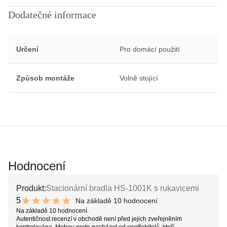
Dodatečné informace
Určení
Pro domácí použití
Způsob montáže
Volně stojící
Hodnocení
Produkt:
Stacionární bradla HS-1001K s rukavicemi
5
Na základě 10 hodnocení
10 out of 10 stars
Na základě 10 hodnocení.
Autentičnost recenzí v obchodě není před jejich zveřejněním
kontrolována. Mohou proto pocházet od spotřebitelů, kteří