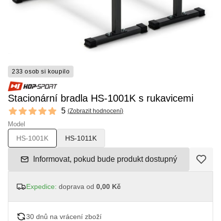
233 osob si koupilo
Stacionární bradla HS-1001K s rukavicemi
Reviews
5
(
Zobrazit hodnocení
)
5 out of 5 stars
Model
HS-1001K
HS-1011K
Informovat, pokud bude produkt dostupný
Expedice:
doprava od
0,00 Kč
30 dnů na vrácení zboží