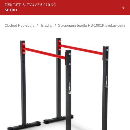
ZÍSKEJTE SLEVU AŽ 5 970 KČ
ŠETŘIT
Obchod Hop-sport
/
Bradla
/
Stacionární bradla HS-1001K s rukavicemi