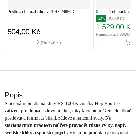
Posilovací hrazda do dveří HS-M050DP
Stacionární bradla s 
-23%
1 990,00 Kč
1 529,00 Kč
504,00 Kč
Nejnižší cena: 1 990,00 Kč
Do košíku
Do
Popis
Stacionární bradla na kliky HS-1001K značky Hop-Sport je
zařízení pro domácí silový trénink, díky kterému můžete efektivně
posilovat a formovat břišní, zádové a ramenní svaly.
Na
stacionárních bradlech můžete provádět různé cviky, např.
švédské kliky a spoustu jiných.
Výhodou produktu je možnost