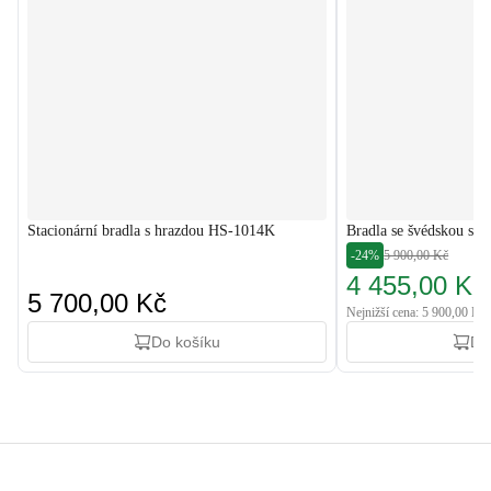
Stacionární bradla s hrazdou HS-1014K
Bradla se švédskou st
-24%
5 900,00 Kč
4 455,00 Kč
5 700,00 Kč
Nejnižší cena: 5 900,00 Kč
Do košíku
Do