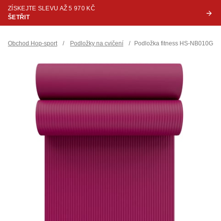
ZÍSKEJTE SLEVU AŽ 5 970 KČ
ŠETŘIT
Obchod Hop-sport
/
Podložky na cvičení
/
Podložka fitness HS-NB010GM 