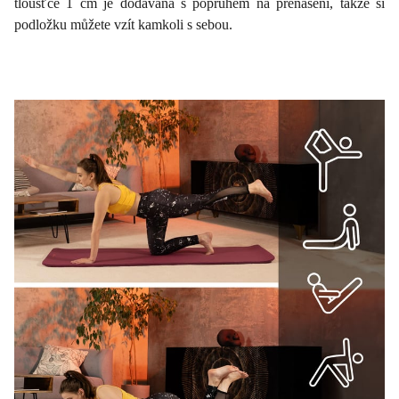
tloušťce 1 cm je dodávána s popruhem na přenášení, takže si
podložku můžete vzít kamkoli s sebou.