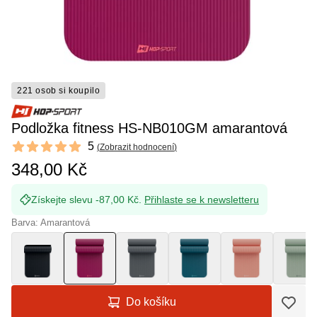
221 osob si koupilo
Podložka fitness HS-NB010GM amarantová
Reviews
5
(
Zobrazit hodnocení
)
5 out of 5 stars
348,00 Kč
Získejte slevu -87,00 Kč.
Přihlaste se k newsletteru
Barva: Amarantová
Do košíku