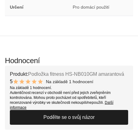
Určení
Pro domácí použití
Hodnocení
Produkt:
Podložka fitness HS-NB010GM amarantová
5
Na základě 1 hodnocení
10 out of 10 stars
Na základě 1 hodnocení.
Autentičnost recenzí v obchodě není před jejich zveřejněním
kontrolována. Mohou proto pocházet od spotřebitelů, kteří
recenzované výrobky ve skutečnosti nekoupili/nepoužili.
Další
informace
Podělte se o svůj názor