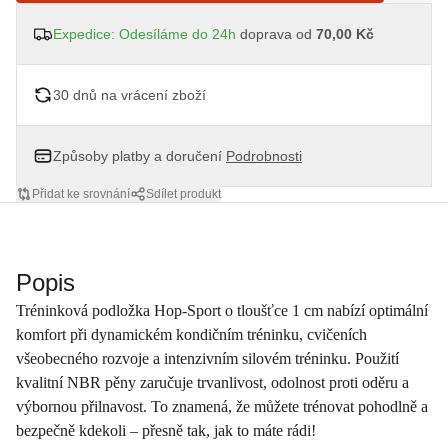
Expedice: Odesíláme do 24h
doprava od
70,00 Kč
30 dnů na vrácení zboží
Způsoby platby a doručení
Podrobnosti
Přidat ke srovnání
Sdílet produkt
Popis
Tréninková podložka Hop-Sport o tloušťce 1 cm nabízí optimální
komfort při dynamickém kondičním tréninku, cvičeních
všeobecného rozvoje a intenzivním silovém tréninku. Použití
kvalitní NBR pěny zaručuje trvanlivost, odolnost proti oděru a
výbornou přilnavost. To znamená, že můžete trénovat pohodlně a
bezpečně kdekoli – přesně tak, jak to máte rádi!