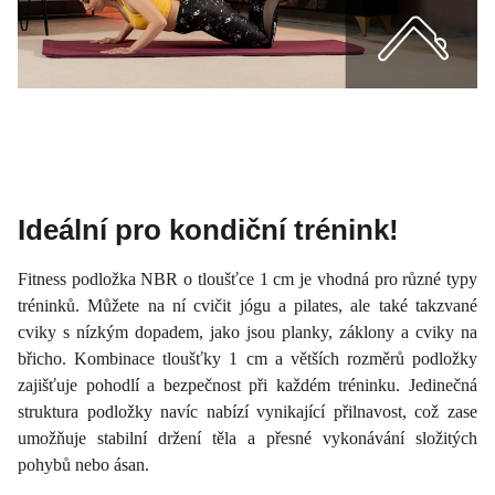
Ideální pro kondiční trénink!
Fitness podložka NBR o tloušťce 1 cm je vhodná pro různé typy
tréninků. Můžete na ní cvičit jógu a pilates, ale také takzvané
cviky s nízkým dopadem, jako jsou planky, záklony a cviky na
břicho. Kombinace tloušťky 1 cm a větších rozměrů podložky
zajišťuje pohodlí a bezpečnost při každém tréninku. Jedinečná
struktura podložky navíc nabízí vynikající přilnavost, což zase
umožňuje stabilní držení těla a přesné vykonávání složitých
pohybů nebo ásan.