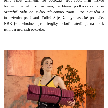
pěny NBR znamená, že podložky Hop-Sport mají nízkou
tvarovou paměť. To znamená, že fitness podložka se téměř
okamžitě vrátí do svého původního tvaru i po dlouhém a
intenzivním používání. Důležité je, že gymnastické podložky
NBR jsou vhodné i pro alergiky, neboť materiál je na dotek
jemný a nedráždí pokožku.