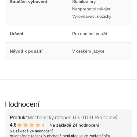
Součást vybavení
Stabilizátory
Neoprenové rukojeti
Vyrovnávací nožičky
Určení
Pro domácí použití
Návod k použití
V českém jazyce
Hodnocení
Produkt:
Mechanický rotoped HS-010H Rio fialový
4.6
Na základě 24 hodnocení
9.2 out of 10 stars
Na základě 24 hodnocení.
Autentičnost recenzí v obchodě není před jejich zveřejněním