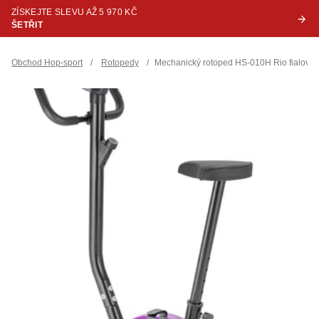
ZÍSKEJTE SLEVU AŽ 5 970 KČ
ŠETŘIT
Obchod Hop-sport
/
Rotopedy
/
Mechanický rotoped HS-010H Rio fialový