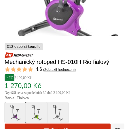
312 osob si koupilo
Mechanický rotoped HS-010H Rio fialový
Reviews
4.6
(
Zobrazit hodnocení
)
4.6 out of 5 stars
-42%
2 190,00 Kč
1 270,00 Kč
Nejnižší cena za posledních 30 dní: 2 190,00 Kč
Barva: Fialová