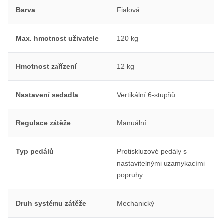
Barva
Fialová
Max. hmotnost uživatele
120 kg
Hmotnost zařízení
12 kg
Nastavení sedadla
Vertikální 6-stupňů
Regulace zátěže
Manuální
Typ pedálů
Protiskluzové pedály s
nastavitelnými uzamykacími
popruhy
Druh systému zátěže
Mechanický