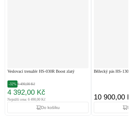
Veslovací trenažér HS-030R Boost zlatý
Běžecký pás HS-1300
-32%
6 490,00 Kč
4 392,00 Kč
10 900,00 K
Nejnižší cena: 6 490,00 Kč
Do košíku
Do