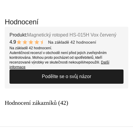
Hodnocení
Produkt:
Magnetický rotoped HS-015H Vox červený
4.9
Na základě 42 hodnocení
9.8 out of 10 stars
Na základě 42 hodnocení.
Autentičnost recenzí v obchodě není před jejich zveřejněním
kontrolována. Mohou proto pocházet od spotřebitelů, kteří
recenzované výrobky ve skutečnosti nekoupili/nepoužili.
Další
informace
Podělte se o svůj názor
Hodnocení zákazníků (42)