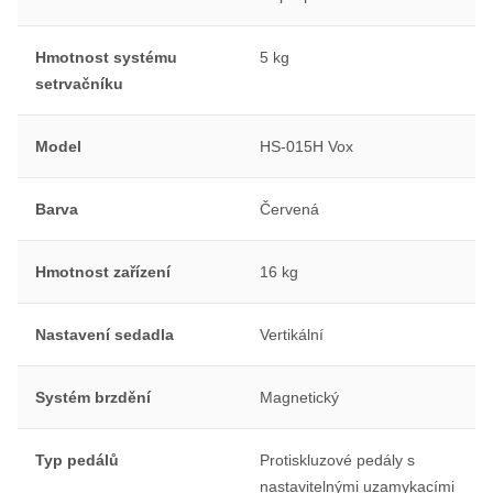
Hmotnost systému
5 kg
setrvačníku
Model
HS-015H Vox
Barva
Červená
Hmotnost zařízení
16 kg
Nastavení sedadla
Vertikální
Systém brzdění
Magnetický
Typ pedálů
Protiskluzové pedály s
nastavitelnými uzamykacími