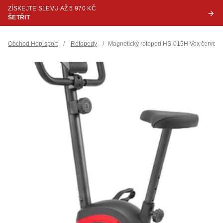
ZÍSKEJTE SLEVU AŽ 5 970 KČ
ŠETŘIT
Obchod Hop-sport
/
Rotopedy
/
Magnetický rotoped HS-015H Vox červený