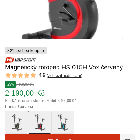
821 osob si koupilo
Magnetický rotoped HS-015H Vox červený
Reviews
4.9
(
Zobrazit hodnocení
)
4.9 out of 5 stars
-29%
3 100,00 Kč
2 190,00 Kč
Nejnižší cena za posledních 30 dní: 3 100,00 Kč
Barva: Červená