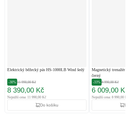
Elektrický běžecký pás HS-1000LB Wind šedý
Magnetický trenažér C
černý
-30%
11 990,00 Kč
-33%
8 990,00 Kč
8 390,00 Kč
6 009,00 Kč
Nejnižší cena: 11 990,00 Kč
Nejnižší cena: 8 990,00 Kč
Do košíku
Do