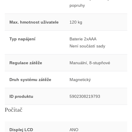
popruhy
Max. hmotnost uživatele
120 kg
Typ napájení
Baterie 2xAAA
Není součástí sady
Regulace zátěže
Manuální, 8-stupňové
Druh systému zátěže
Magnetický
ID produktu
5902308219793
Počítač
Displej LCD
ANO