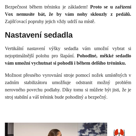
Bezpečnost během tréninku je základem!
Proto se u zařízení
Vox nemusíte bát, že by vám nohy sklouzly z pedálů.
Zajišťovací popruhy jejich vždy udrží na místě.
Nastavení sedadla
Vertikální nastavení výšky sedadla vám umožní vybrat si
nejoptimálnější polohu pro šlapání.
Pohodlné, měkké sedadlo
vám umožní vychutnat si pohodlí i během delšího tréninku.
Možnost přesného vyrovnání stroje pomocí nožek umístěných v
zadním stabilizátoru umožňuje odstranit možný problém
nerovného povrchu podlahy. Díky tomu si můžete být jisti, že je
stroj stabilní a váš trénink bude pohodlný a bezpečný.