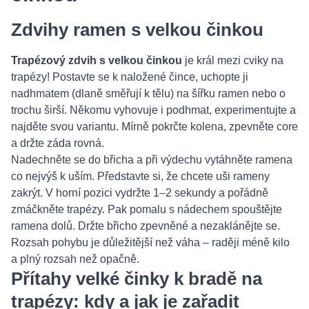
Zdvihy ramen s velkou činkou
Trapézový zdvih s velkou činkou
je král mezi cviky na
trapézy! Postavte se k naložené čince, uchopte ji
nadhmatem (dlaně směřují k tělu) na šířku ramen nebo o
trochu širší. Někomu vyhovuje i podhmat, experimentujte a
najděte svou variantu. Mírně pokrčte kolena, zpevněte core
a držte záda rovná.
Nadechněte se do břicha a při výdechu vytáhněte ramena
co nejvýš k uším. Představte si, že chcete uši rameny
zakrýt. V horní pozici vydržte 1–2 sekundy a pořádně
zmáčkněte trapézy. Pak pomalu s nádechem spouštějte
ramena dolů. Držte břicho zpevněné a nezaklánějte se.
Rozsah pohybu je důležitější než váha – raději méně kilo
a plný rozsah než opačně.
Přítahy velké činky k bradě na
trapézy: kdy a jak je zařadit