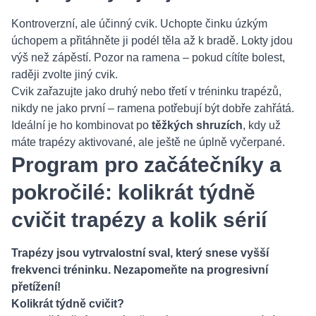
Kontroverzní, ale účinný cvik. Uchopte činku úzkým
úchopem a přitáhněte ji podél těla až k bradě. Lokty jdou
výš než zápěstí. Pozor na ramena – pokud cítíte bolest,
raději zvolte jiný cvik.
Cvik zařazujte jako druhý nebo třetí v tréninku trapézů,
nikdy ne jako první – ramena potřebují být dobře zahřátá.
Ideální je ho kombinovat po
těžkých shruzích
, kdy už
máte trapézy aktivované, ale ještě ne úplně vyčerpané.
Program pro začátečníky a
pokročilé: kolikrát týdně
cvičit trapézy a kolik sérií
Trapézy jsou vytrvalostní sval, který snese vyšší
frekvenci tréninku. Nezapomeňte na progresivní
přetížení!
Kolikrát týdně cvičit?