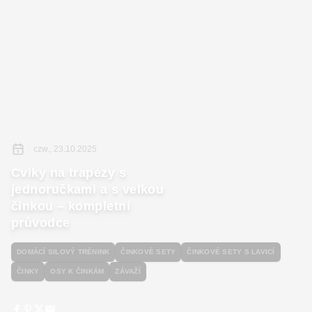
czw., 23.10.2025
Cviky na trapézy s
jednoručkami a s velkou
činkou – kompletní
průvodce
DOMÁCÍ SILOVÝ TRÉNINK
ČINKOVÉ SETY
ČINKOVÉ SETY S LAVICÍ
ČINKY
OSY K ČINKÁM
ZÁVAŽÍ