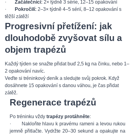
·
Začátečníci:
2× týdně 3 série, 12–15 opakování
·
Pokročilí:
2–3× týdně 4–5 sérií, 8–12 opakování s
těžší zátěží
Progresivní přetížení: jak
dlouhodobě zvyšovat sílu a
objem trapézů
Každý týden se snažte přidat buď 2,5 kg na činku, nebo 1–
2 opakování navíc.
Veďte si tréninkový deník a sledujte svůj pokrok. Když
dosáhnete 15 opakování s danou váhou, je čas přidat
zátěž.
Regenerace trapézů
Po tréninku vždy
trapézy protáhněte
:
· Nakloňte hlavu k pravému rameni a levou rukou
jemně přitlačte. Vydržte 20–30 sekund a opakujte na