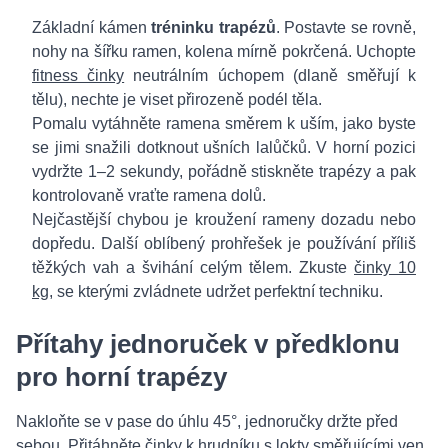
Základní kámen
tréninku trapézů
. Postavte se rovně,
nohy na šířku ramen, kolena mírně pokrčená. Uchopte
fitness činky
neutrálním úchopem (dlaně směřují k
tělu), nechte je viset přirozeně podél těla.
Pomalu vytáhněte ramena směrem k uším, jako byste
se jimi snažili dotknout ušních lalůčků. V horní pozici
vydržte 1–2 sekundy, pořádně stiskněte trapézy a pak
kontrolovaně vraťte ramena dolů.
Nejčastější chybou je kroužení rameny dozadu nebo
dopředu. Další oblíbený prohřešek je používání příliš
těžkých vah a švihání celým tělem. Zkuste
činky 10
kg
, se kterými zvládnete udržet perfektní techniku.
Přítahy jednoruček v předklonu
pro horní trapézy
Nakloňte se v pase do úhlu 45°, jednoručky držte před
sebou. Přitáhněte činky k hrudníku s lokty směřujícími ven.