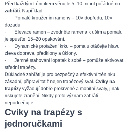
Před každým tréninkem věnujte 5–10 minut pořádnému
zahřátí
. Například:
· Pomalé kroužením rameny – 10× dopředu, 10×
dozadu.
· Elevace ramen – zvedněte ramena k uším a pomalu
je spusťte, 15–20 opakování.
· Dynamické protažení krku – pomalu otáčejte hlavu
zleva doprava, předklony a úklony.
· Jemné stahování lopatek k sobě – pomůže aktivovat
střední trapézy.
Důkladné zahřátí je pro bezpečný a efektivní tréninku
zásadní, připraví totiž nejen trapézový sval.
Cviky na
trapéz
y vyžadují dobře prokrvené a mobilní svaly, jinak
riskujete zranění. Nikdy proto význam zahřátí
nepodceňujte.
Cviky na trapézy s
jednoručkami