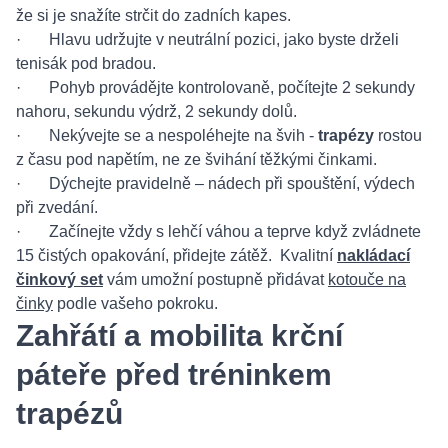
že si je snažíte strčit do zadních kapes.
· Hlavu udržujte v neutrální pozici, jako byste drželi
tenisák pod bradou.
· Pohyb provádějte kontrolovaně, počítejte 2 sekundy
nahoru, sekundu výdrž, 2 sekundy dolů.
· Nekývejte se a nespoléhejte na švih -
trapézy
rostou
z času pod napětím, ne ze švihání těžkými činkami.
· Dýchejte pravidelně – nádech při spouštění, výdech
při zvedání.
· Začínejte vždy s lehčí váhou a teprve když zvládnete
15 čistých opakování, přidejte zátěž. Kvalitní
nakládací
činkový set
vám umožní postupně přidávat
kotouče na
činky
podle vašeho pokroku.
Zahřátí a mobilita krční
páteře před tréninkem
trapézů