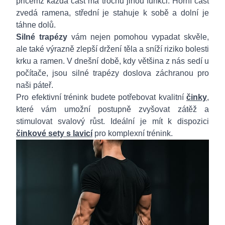
přičemž každá část má trochu jinou funkci. Horní část
zvedá ramena, střední je stahuje k sobě a dolní je
táhne dolů.
Silné trapézy
vám nejen pomohou vypadat skvěle,
ale také výrazně zlepší držení těla a sníží riziko bolesti
krku a ramen. V dnešní době, kdy většina z nás sedí u
počítače, jsou silné trapézy doslova záchranou pro
naši páteř.
Pro efektivní trénink budete potřebovat kvalitní
činky
,
které vám umožní postupně zvyšovat zátěž a
stimulovat svalový růst. Ideální je mít k dispozici
činkové sety s lavicí
pro komplexní trénink.