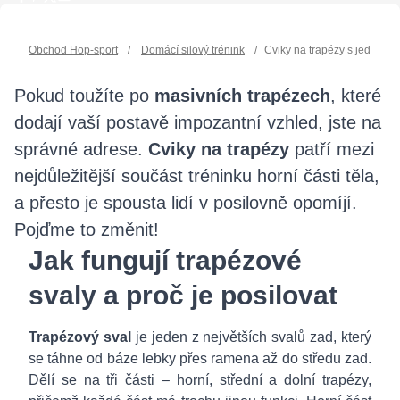
Obchod Hop-sport
/
Domácí silový trénink
/
Cviky na trapézy s jednoruč
Pokud toužíte po
masivních trapézech
, které
dodají vaší postavě impozantní vzhled, jste na
správné adrese.
Cviky na trapézy
patří mezi
nejdůležitější součást tréninku horní části těla,
a přesto je spousta lidí v posilovně opomíjí.
Pojďme to změnit!
Jak fungují trapézové
svaly a proč je posilovat
Trapézový sval
je jeden z největších svalů zad, který
se táhne od báze lebky přes ramena až do středu zad.
Dělí se na tři části – horní, střední a dolní trapézy,