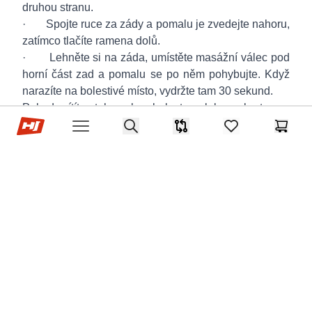
druhou stranu.
· Spojte ruce za zády a pomalu je zvedejte nahoru,
zatímco tlačíte ramena dolů.
· Lehněte si na záda, umístěte masážní válec pod
horní část zad a pomalu se po něm pohybujte. Když
narazíte na bolestivé místo, vydržte tam 30 sekund.
Pokud cítíte tah nebo bolest v krku, uberte na
Hop-Sport.cz
intenzitě. Dopřejte svalům minimálně 48 hodin
Search
Srovnávač
items in favorites,
Košík
Open menu
regenerace mezi tréninky, kvalitní spánek, dostatek
bílkovin a hydrataci.