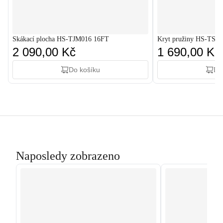
Skákací plocha HS-TJM016 16FT
Kryt pružiny HS-TSC
2 090,00 Kč
1 690,00 Kč
Do košíku
Do
Naposledy zobrazeno