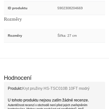
ID produktu
5902308204669
Rozměry
Rozměry
Šířka: 27 cm
Hodnocení
Produkt:
Kryt pružiny HS-TSC010B 10FT modrý
U tohoto produktu nejsou zatím žádné recenze.
Autentičnost recenzí v obchodě není před jejich zveřejněním
kontrolována. Mohou proto pocházet od spotřebitelů, kteří