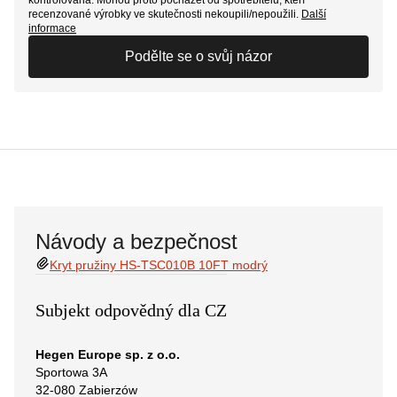
recenzované výrobky ve skutečnosti nekoupili/nepoužili.
Další
informace
Podělte se o svůj názor
Návody a bezpečnost
Kryt pružiny HS-TSC010B 10FT modrý
Subjekt odpovědný dla CZ
Hegen Europe sp. z o.o.
Sportowa 3A
32-080 Zabierzów