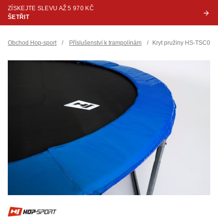
ZÍSKEJTE SLEVU AŽ 5 970 KČ
ŠETŘIT
Obchod Hop-sport
/
Příslušenství k trampolínám
/
Kryt pružiny HS-TSC01