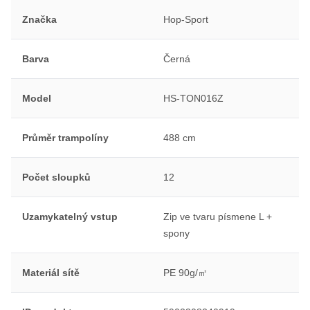
Značka
Hop-Sport
Barva
Černá
Model
HS-TON016Z
Průměr trampolíny
488 cm
Počet sloupků
12
Uzamykatelný vstup
Zip ve tvaru písmene L +
spony
Materiál sítě
PE 90g/㎡