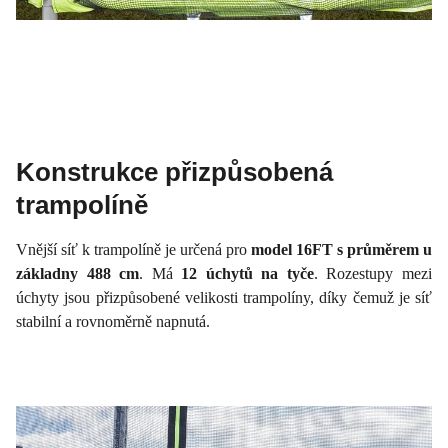
Konstrukce přizpůsobená
trampolíně
Vnější síť k trampolíně je určená pro
model 16FT s průměrem u
základny 488 cm
. Má
12 úchytů na tyče
. Rozestupy mezi
úchyty jsou přizpůsobené velikosti trampolíny, díky čemuž je síť
stabilní a rovnoměrně napnutá.