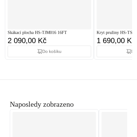
Skákací plocha HS-TJM016 16FT
Kryt pružiny HS-TSC
2 090,00 Kč
1 690,00 Kč
Do košíku
Do
Naposledy zobrazeno