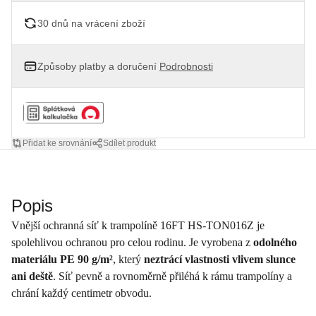
30 dnů na vrácení zboží
Způsoby platby a doručení
Podrobnosti
Přidat ke srovnání
Sdílet produkt
Popis
Vnější ochranná síť k trampolíně 16FT HS-TON016Z je
spolehlivou ochranou pro celou rodinu. Je vyrobena z
odolného
materiálu PE 90 g/m²
, který
neztrácí vlastnosti vlivem slunce
ani deště
. Síť pevně a rovnoměrně přiléhá k rámu trampolíny a
chrání každý centimetr obvodu.