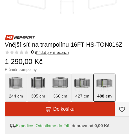
Vnější síť na trampolínu 16FT HS-TON016Z
Reviews
0
(
Přidat první recenzi
)
1 290,00 Kč
Průměr trampolíny
244 cm
305 cm
366 cm
427 cm
488 cm
Do košíku
Expedice: Odesíláme do 24h
doprava od
0,00 Kč