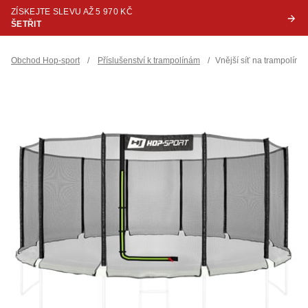
ZÍSKEJTE SLEVU AŽ 5 970 KČ
ŠETŘIT
Obchod Hop-sport
/
Příslušenství k trampolínám
/
Vnější síť na trampolí