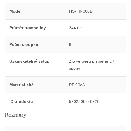
Model
HS-TIN008D
Průměr trampolíny
244 cm
Počet sloupků
8
Uzamykatelný vstup
Zip ve tvaru písmene L +
spony
Materiál sítě
PE 90g/㎡
ID produktu
5902308240926
Rozměry