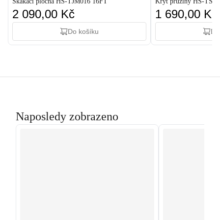
Skákací plocha HS-TJM016 16FT
Kryt pružiny HS-TSC
2 090,00 Kč
1 690,00 Kč
Do košíku
Do
Naposledy zobrazeno