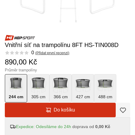
Vnitřní síť na trampolínu 8FT HS-TIN008D
Reviews
0
(
Přidat první recenzi
)
890,00 Kč
Průměr trampolíny
244 cm
305 cm
366 cm
427 cm
488 cm
Do košíku
Expedice: Odesíláme do 24h
doprava od
0,00 Kč