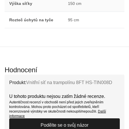
Výška síťky
150 cm
Rozteč úchytů na tyče
95 cm
Hodnocení
Produkt:
Vnitřní síť na trampolínu 8FT HS-TIN008D
U tohoto produktu nejsou zatím žádné recenze.
Autentičnost recenzí v obchodě není před jejich zveřejněním
kontrolována. Mohou proto pocházet od spotřebitelů, kteří
recenzované výrobky ve skutečnosti nekoupili/nepoužili.
Další
informace
Podělte se o svůj názor