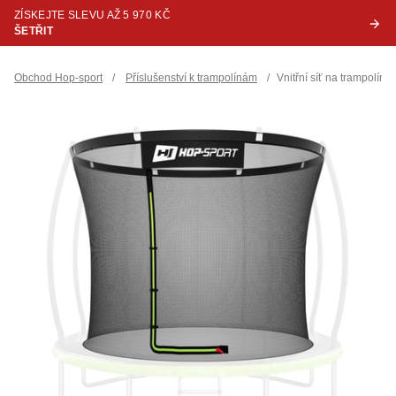
ZÍSKEJTE SLEVU AŽ 5 970 KČ
ŠETŘIT
Obchod Hop-sport
/
Příslušenství k trampolínám
/
Vnitřní síť na trampolí