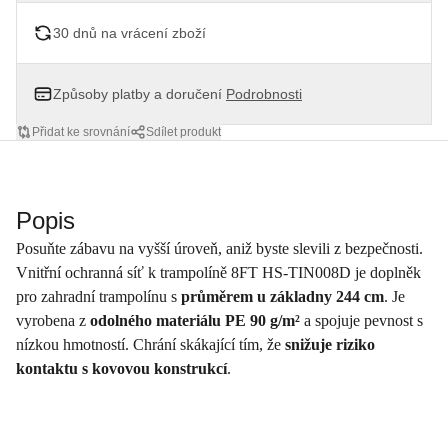
30 dnů na vrácení zboží
Způsoby platby a doručení
Podrobnosti
Přidat ke srovnání
Sdílet produkt
Popis
Posuňte zábavu na vyšší úroveň, aniž byste slevili z bezpečnosti.
Vnitřní ochranná síť k trampolíně 8FT HS-TIN008D je doplněk
pro zahradní trampolínu s
průměrem u základny 244 cm
. Je
vyrobena z
odolného materiálu PE 90 g/m²
a spojuje pevnost s
nízkou hmotností. Chrání skákající tím, že
snižuje riziko
kontaktu s kovovou konstrukcí
.