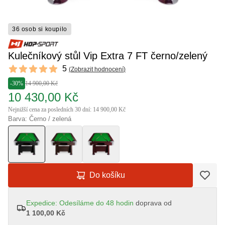
36 osob si koupilo
Kulečníkový stůl Vip Extra 7 FT černo/zelený
Reviews
5
(
Zobrazit hodnocení
)
5 out of 5 stars
-30%
14 900,00 Kč
10 430,00 Kč
Nejnižší cena za posledních 30 dní: 14 900,00 Kč
Barva: Černo / zelená
Do košíku
Expedice: Odesíláme do 48 hodin
doprava od
1 100,00 Kč