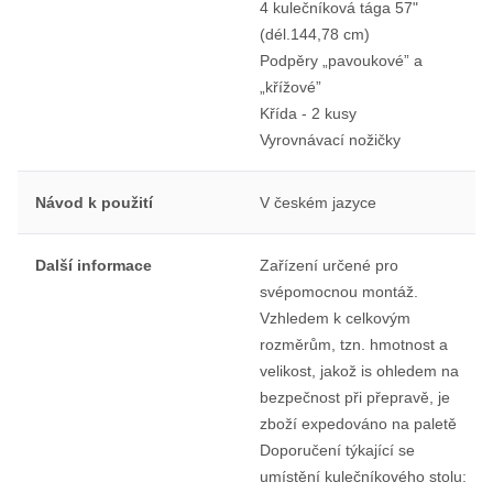
4 kulečníková tága 57"
(dél.144,78 cm)
Podpěry „pavoukové” a
„křížové”
Křída - 2 kusy
Vyrovnávací nožičky
Návod k použití
V českém jazyce
Další informace
Zařízení určené pro
svépomocnou montáž.
Vzhledem k celkovým
rozměrům, tzn. hmotnost a
velikost, jakož is ohledem na
bezpečnost při přepravě, je
zboží expedováno na paletě
Doporučení týkající se
umístění kulečníkového stolu: