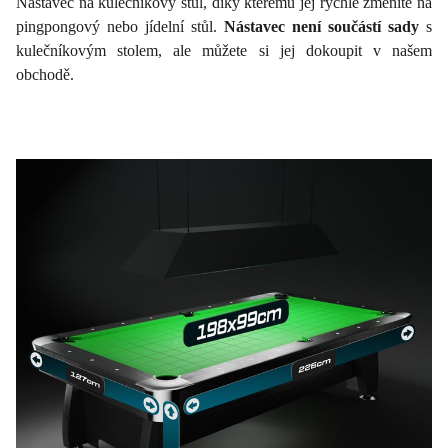
Nástavec na kulečníkový stůl, díky kterému jej rychle změníte na
pingpongový nebo jídelní stůl.
Nástavec není součástí sady
s
kulečníkovým stolem, ale můžete si jej dokoupit v našem
obchodě.