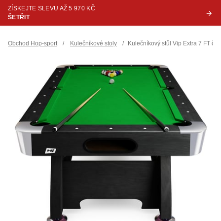
ZÍSKEJTE SLEVU AŽ 5 970 KČ
ŠETŘIT
Obchod Hop-sport
/
Kulečníkové stoly
/
Kulečníkový stůl Vip Extra 7 FT če