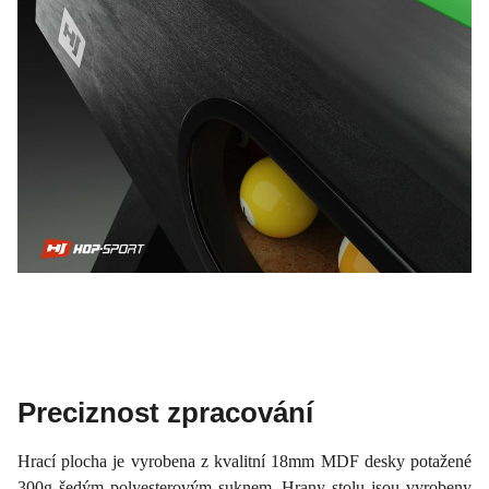
Preciznost zpracování
Hrací plocha je vyrobena z kvalitní 18mm MDF desky potažené
300g šedým polyesterovým suknem. Hrany stolu jsou vyrobeny