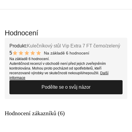
Hodnocení
Produkt:
Kulečníkový stůl Vip Extra 7 FT černo/zelený
5
Na základě 6 hodnocení
10 out of 10 stars
Na základě 6 hodnocení.
Autentičnost recenzí v obchodě není před jejich zveřejněním
kontrolována. Mohou proto pocházet od spotřebitelů, kteří
recenzované výrobky ve skutečnosti nekoupili/nepoužili.
Další
informace
Podělte se o svůj názor
Hodnocení zákazníků (6)