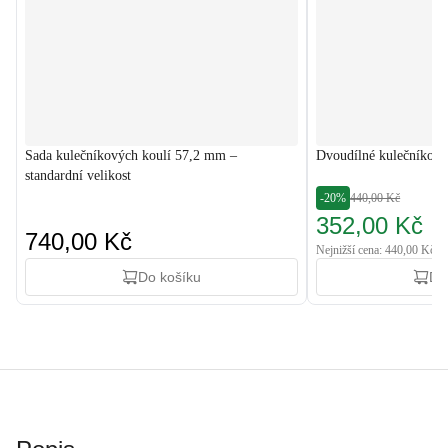
Sada kulečníkových koulí 57,2 mm –
Dvoudílné kulečníkové
standardní velikost
-20%
440,00 Kč
352,00 Kč
740,00 Kč
Nejnižší cena: 440,00 Kč
Do košíku
Do