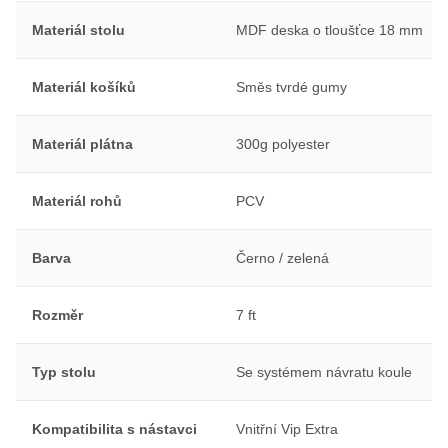
Materiál stolu
MDF deska o tloušťce 18 mm
Materiál košíků
Směs tvrdé gumy
Materiál plátna
300g polyester
Materiál rohů
PCV
Barva
Černo / zelená
Rozměr
7 ft
Typ stolu
Se systémem návratu koule
Kompatibilita s nástavci
Vnitřní Vip Extra