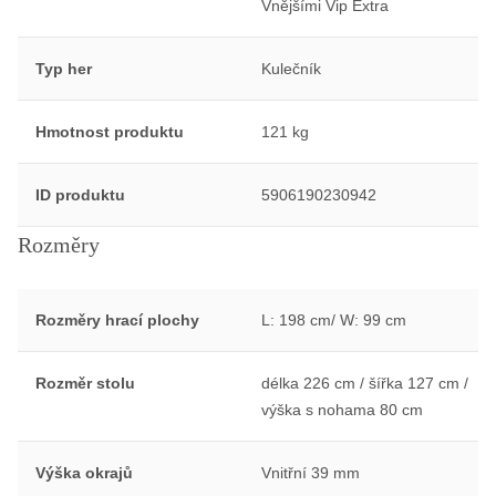
Vnějšími Vip Extra
Typ her
Kulečník
Hmotnost produktu
121 kg
ID produktu
5906190230942
Rozměry
Rozměry hrací plochy
L: 198 cm/ W: 99 cm
Rozměr stolu
délka 226 cm / šířka 127 cm /
výška s nohama 80 cm
Výška okrajů
Vnitřní 39 mm