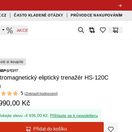
.CZ
ČASTO KLADENÉ OTÁZKY
PRŮVODCE NAKUPOVÁNÍM
Search
A
AKCE
Srovnávač
items in favorit
Košík
sob si koupilo
tromagnetický eliptický trenažér HS-120C
m
ews
5
(
Zobrazit hodnocení
)
f 5 stars
990,00 Kč
ískejte slevu -4 936,00 Kč.
Přihlaste se k newsletteru
Přidat do košíku