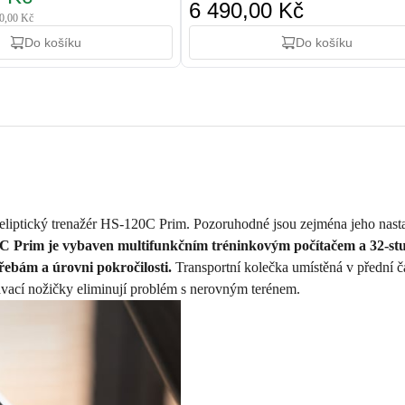
6 490,00 Kč
90,00 Kč
Do košíku
Do košíku
eliptický trenažér HS-120C Prim. Pozoruhodné jsou zejména jeho nastavi
0C Prim je vybaven multifunkčním tréninkovým počítačem a 32-st
řebám a úrovni pokročilosti.
Transportní kolečka umístěná v přední čá
ávací nožičky eliminují problém s nerovným terénem.