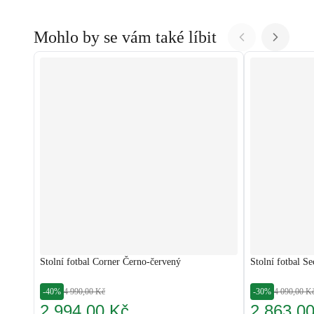
Mohlo by se vám také líbit
Stolní fotbal Corner Černo-červený
Stolní fotbal Se
-40%
4 990,00 Kč
-30%
4 090,00 K
2 994,00 Kč
2 863,0