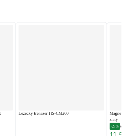
t
Lezecký trenažér HS-CM200
Magnetický ves
zlatý
-27%
15 900,00
11 599,