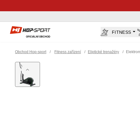
Hop-Sport.cz
FITNESS
OFICIÁLNÍ OBCHOD
Obchod Hop-sport
/
Fitness zařízení
/
Eliptické trenažéry
/
Elektro