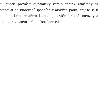
eti, budete provádět dynamický kardio trénink zaměřený na
k pracovat na budování spodních svalových partií, chyťte se u
 na eliptickém trenažéru kombinuje cvičení různé intenzity a
i po rovinatém terénu i horolezectví.