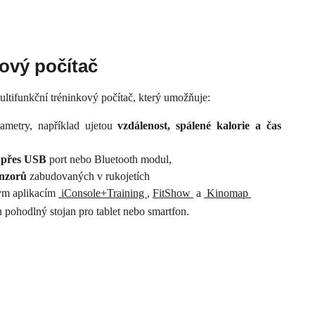
kový počítač
ultifunkční tréninkový počítač, který umožňuje:
rametry, například ujetou
vzdálenost, spálené kalorie a čas
m přes USB
port nebo Bluetooth modul,
enzorů
zabudovaných v rukojetích
vým aplikacím
iConsole+Training
,
FitShow
a
Kinomap
n pohodlný stojan pro tablet nebo smartfon.