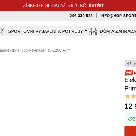
ZÍSKEJTE SLEVU AŽ 5 970 KČ
ŠETŘIT
296 330 522
INFO@HOP-SPORT
SPORTOVNÍ VYBAVENÍ A POTŘEBY
DŮM A ZAHRAD
magnetický eliptický trenažér HS-120C Prim
42 o
Elek
Pri
Revi
5 out o
12 
Z