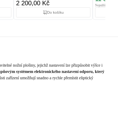
2 200,00 Kč
Nejnižší cena: 15
Do košíku
telné nožní plošiny, jejichž nastavení lze přizpůsobit výšce i
upňovým systémem elektronického nastavení odporu, který
sti zařízení umožňují snadno a rychle přemístit eliptický