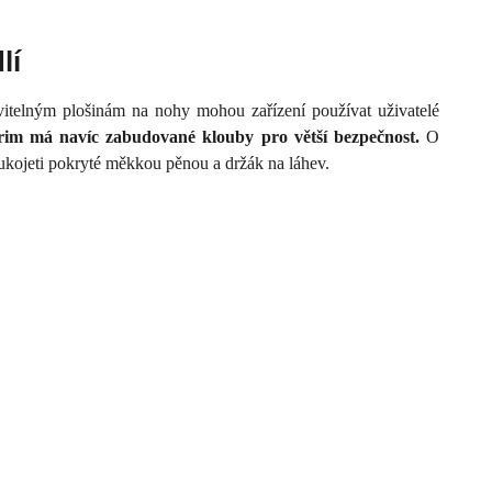
lí
vitelným plošinám na nohy mohou zařízení používat uživatelé
Prim má navíc zabudované klouby pro větší bezpečnost.
O
ukojeti pokryté měkkou pěnou a držák na láhev.