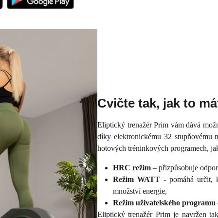
Cvičte tak, jak to má
Eliptický trenažér Prim vám dává možnos
díky elektronickému 32 stupňovému n
hotových tréninkových programech, jak
HRC režim
– přizpůsobuje odpor 
Režim WATT
- pomáhá určit, k
množství energie,
Režim uživatelského programu
Eliptický trenažér Prim je navržen ta