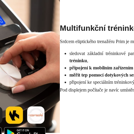
Multifunkční trénin
Srdcem eliptického trenažéru Prim je m
sledovat základní tréninkové pa
tréninku
,
připojení k mobilním zařízení
měřit tep pomocí dotykových s
připojení ke speciálním tréninko
Pod displejem počítače je navíc umístě