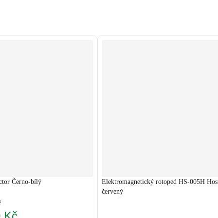
ctor Černo-bílý
Elektromagnetický rotoped HS-005H Hos
červený
č
0 Kč