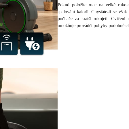
Pokud položíte ruce na velké rukoj
spalování kalorií. Chystáte-li se vša
počítače za kratší rukojeti. Cvičení
umožňuje provádět pohyby podobné chůz