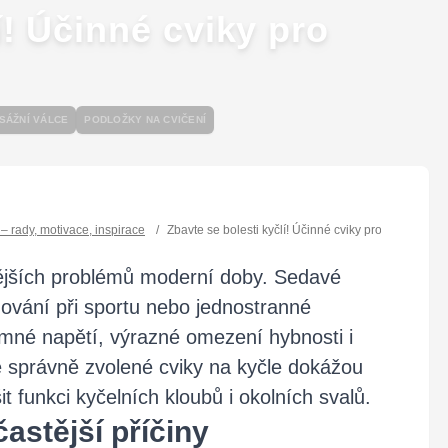
í! Účinné cviky pro
SÁŽNÍ VÁLCE
PODLOŽKY NA CVIČENÍ
l – rady, motivace, inspirace
/
Zbavte se bolesti kyčlí! Účinné cviky pro úlevu a zdr
tějších problémů moderní doby. Sedavé
ování při sportu nebo jednostranné
emné napětí, výrazné omezení hybnosti i
e správně zvolené cviky na kyčle dokážou
t funkci kyčelních kloubů i okolních svalů.
astější příčiny