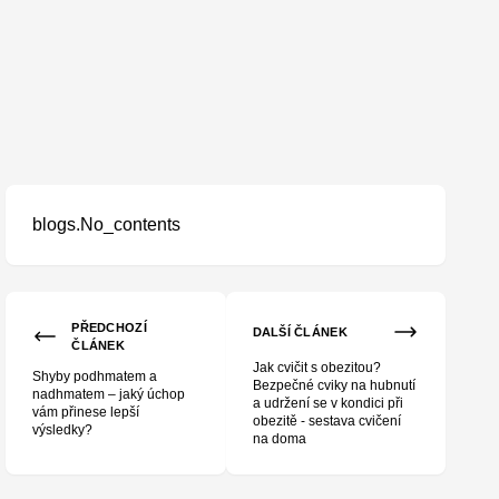
blogs.No_contents
aví
PŘEDCHOZÍ
DALŠÍ ČLÁNEK
ČLÁNEK
Jak cvičit s obezitou?
Shyby podhmatem a
Bezpečné cviky na hubnutí
nadhmatem – jaký úchop
a udržení se v kondici při
vám přinese lepší
obezitě - sestava cvičení
výsledky?
na doma