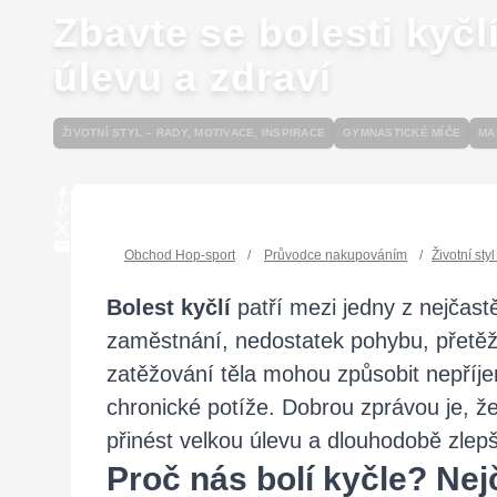
Zbavte se bolesti kyčl
úlevu a zdraví
ŽIVOTNÍ STYL – RADY, MOTIVACE, INSPIRACE
GYMNASTICKÉ MÍČE
MA
Obchod Hop-sport
/
Průvodce nakupováním
/
Životní sty
Bolest kyčlí
patří mezi jedny z nejčas
zaměstnání, nedostatek pohybu, přetěž
zatěžování těla mohou způsobit nepříj
chronické potíže. Dobrou zprávou je, ž
přinést velkou úlevu a dlouhodobě zlepši
Proč nás bolí kyčle? Nejč