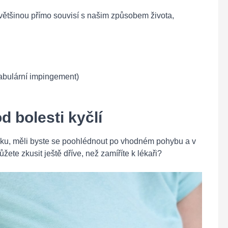
většinou přímo souvisí s našim způsobem života,
u
abulární impingement)
d bolesti kyčlí
ádku, měli byste se poohlédnout po vhodném pohybu a v
žete zkusit ještě dříve, než zamíříte k lékaři?