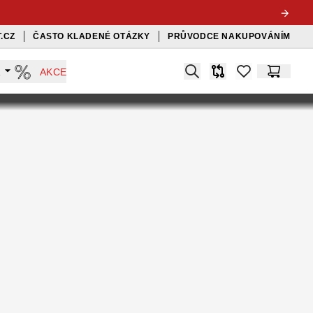
.CZ
ČASTO KLADENÉ OTÁZKY
PRŮVODCE NAKUPOVÁNÍM
Search
A
AKCE
Srovnávač
items in favorit
Košík