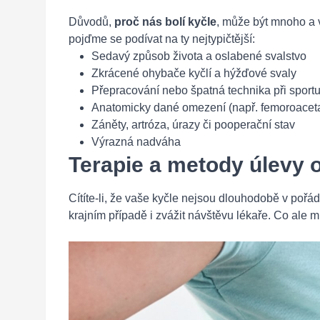
Důvodů,
proč nás bolí kyčle
, může být mnoho a 
pojďme se podívat na ty nejtypičtější:
Sedavý způsob života a oslabené svalstvo
Zkrácené ohybače kyčlí a hýžďové svaly
Přepracování nebo špatná technika při sport
Anatomicky dané omezení (např. femoroacet
Záněty, artróza, úrazy či pooperační stav
Výrazná nadváha
Terapie a metody úlevy o
Cítíte-li, že vaše kyčle nejsou dlouhodobě v poř
krajním případě i zvážit návštěvu lékaře. Co ale mů