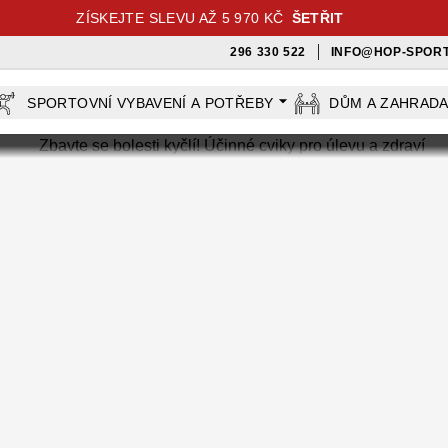
ZÍSKEJTE SLEVU AŽ 5 970 KČ
ŠETŘIT
296 330 522
INFO@HOP-SPORT
SPORTOVNÍ VYBAVENÍ A POTŘEBY
DŮM A ZAHRAD