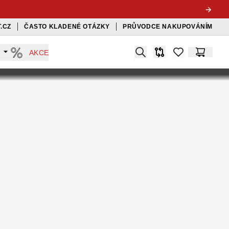
.CZ
ČASTO KLADENÉ OTÁZKY
PRŮVODCE NAKUPOVÁNÍM
Search
A
AKCE
Srovnávač
items in favorit
Košík