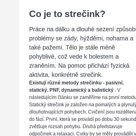
Co je to strečink?
Práce na dálku a dlouhé sezení způsob
problémy se zády, hýžděmi, nohama a
také pažemi. Tělo je stále méně
pohyblivé, což vede k bolestem a
zraněním. Na pomoc přichází fyzická
aktivita, konkrétně strečink.
Existují různé metody strečinku - pasivní,
statický, PNF, dynamický a balistický
. V
následujícím článku se zaměříme na první metodu
Statický strečink je založen na pomalých a plynul
dlouhotrvajících pohybech. Cvičení jsou rozdělen
do fází. První, která se provádí po dobu 30 sekund
zvětšuje rozsah pohybu. Druhá představuje
odpočinek a relaxaci. Cviky by se měly provádět 