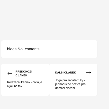
blogs.No_contents
PŘEDCHOZÍ
DALŠÍ ČLÁNEK
ČLÁNEK
Jóga pro začátečníky -
Relaxační trénink - co to je
jednoduché pozice pro
a jak na to?
domácí cvičení