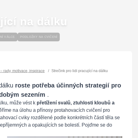
jící na dálku
NÍ VÁLCE
PODLOŽKY NA CVIČENÍ
l – rady, motivace, inspirace
/
Strečink pro lidi pracující na dálku
 dálku
roste potřeba účinných strategií pro
hodobým sezením
.
álku, může vést k
přetížení svalů, ztuhlosti kloubů a
říme na úlohu a přínosy protahovacích cvičení pro
ahovací cviky rozdělené podle konkrétních částí těla se
e nepříjemných a opakujících se bolestí. Pojďme se do