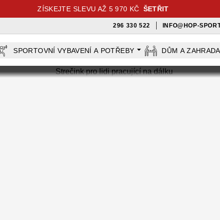
ZÍSKEJTE SLEVU AŽ 5 970 KČ
ŠETŘIT
296 330 522
INFO@HOP-SPORT
SPORTOVNÍ VYBAVENÍ A POTŘEBY
DŮM A ZAHRAD