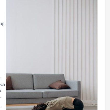
ují
.
ých
a
,
v