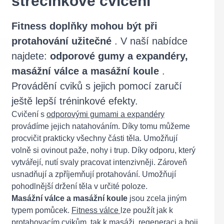
strečinkové cvičení
Fitness doplňky mohou být při
protahování užitečné
. V naší nabídce
najdete:
odporové gumy a expandéry,
masážní válce a masážní koule
.
Provádění cviků s jejich pomocí zaručí
ještě lepší tréninkové efekty.
Cvičení s
odporovými gumami a expandéry
provádíme jejich natahováním. Díky tomu můžeme
procvičit prakticky všechny části těla. Umožňují
volně si ovinout paže, nohy i trup. Díky odporu, který
vytvářejí, nutí svaly pracovat intenzivněji. Zároveň
usnadňují a zpříjemňují protahování. Umožňují
pohodlnější držení těla v určité poloze.
Masážní válce a masážní koule
jsou zcela jiným
typem pomůcek.
Fitness válce
lze použít jak k
protahovacím cvikům, tak k masáži, regeneraci a boji