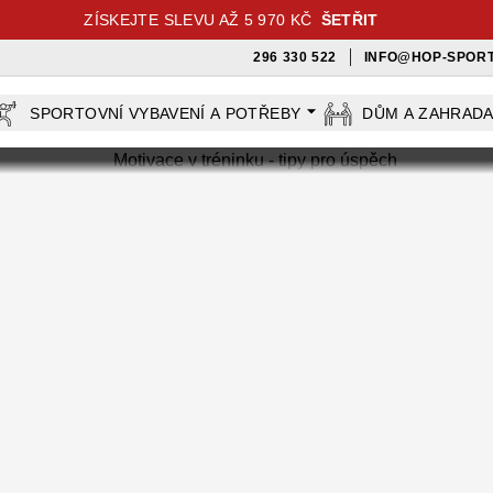
ZÍSKEJTE SLEVU AŽ 5 970 KČ
ŠETŘIT
296 330 522
INFO@HOP-SPORT
SPORTOVNÍ VYBAVENÍ A POTŘEBY
DŮM A ZAHRAD