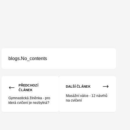
blogs.No_contents
PŘEDCHOZÍ
DALŠÍ ČLÁNEK
ČLÁNEK
Masážní válce - 12 návrhů
Gymnastická žíněnka - pro
na cvičení
která cvičení je nezbytná?