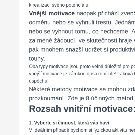
k realizaci svého potenciálu.
Vnější motivace
naopak přichází zvenč
odměnu nebo se vyhnuli trestu. Jedná
nebo se vyhnout tomu, co nechceme. Ač
za méně žádoucí, ve skutečnosti hraje v
pak mnohem snazší udržet si produktivi
touhy.
Oba typy motivace jsou proto velmi důležité pro 
vnější motivace je zárukou dosažení cíle! Taková 
úspěchu!
Některé metody motivace se mohou zdát z
prozkoumání. Zde je 8 účinných metod, 
Rozsah vnitřní motivace
1.
Vyberte si činnost, která vás baví
V ideálním případě bychom si fyzickou aktivitu 