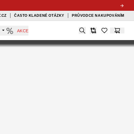
.CZ
ČASTO KLADENÉ OTÁZKY
PRŮVODCE NAKUPOVÁNÍM
Search
A
AKCE
Srovnávač
items in favorit
Košík