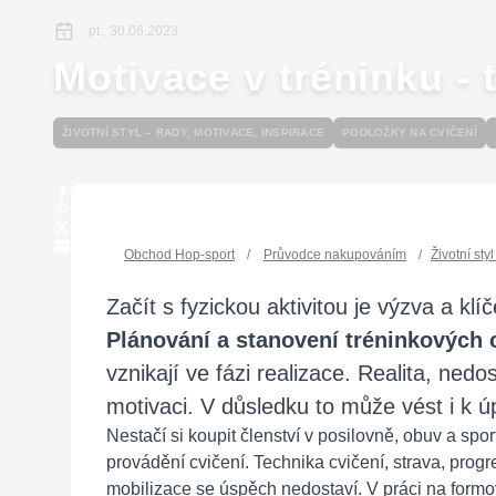
pt., 30.06.2023
Motivace v tréninku - 
ŽIVOTNÍ STYL – RADY, MOTIVACE, INSPIRACE
PODLOŽKY NA CVIČENÍ
Obchod Hop-sport
/
Průvodce nakupováním
/
Životní sty
Začít s fyzickou aktivitou je výzva a kl
P
lánování a stanovení tréninkových 
vznikají ve fázi realizace. Realita, ne
motivaci. V důsledku to může vést i k 
Nestačí si koupit členství v posilovně, obuv a s
provádění cvičení. Technika cvičení, strava, progr
mobilizace se úspěch nedostaví. V práci na formová