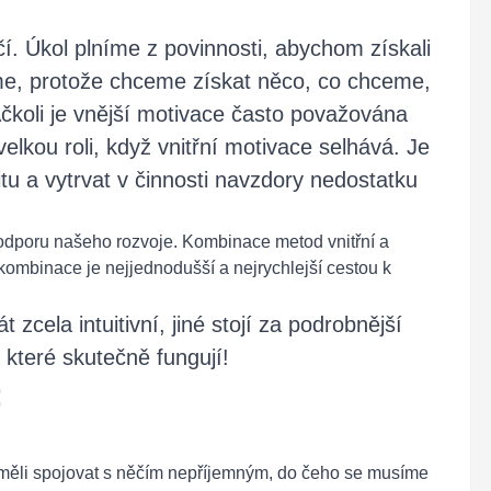
í. Úkol plníme z povinnosti, abychom získali
me, protože chceme získat něco, co chceme,
koli je vnější motivace často považována
elkou roli, když vnitřní motivace selhává. Je
tu a vytrvat v činnosti navzdory nedostatku
podporu našeho rozvoje. Kombinace metod vnitřní a
kombinace je nejjednodušší a nejrychlejší cestou k
cela intuitivní, jiné stojí za podrobnější
které skutečně fungují!
:
neměli spojovat s něčím nepříjemným, do čeho se musíme