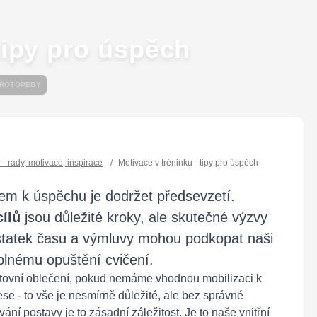
tipy pro úspěch
ROTOPEDY
l – rady, motivace, inspirace
/
Motivace v tréninku - tipy pro úspěch
íčem k úspěchu je dodržet předsevzetí.
cílů
jsou důležité kroky, ale skutečné výzvy
dostatek času a výmluvy mohou podkopat naši
úplnému opuštění cvičení.
portovní oblečení, pokud nemáme vhodnou mobilizaci k
ese - to vše je nesmírně důležité, ale bez správné
ní postavy je to zásadní záležitost. Je to naše vnitřní