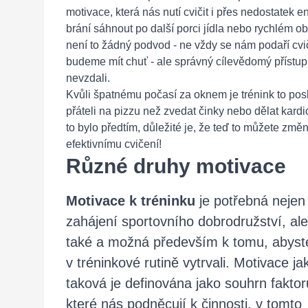
motivace, která nás nutí cvičit i přes nedostatek
brání sáhnout po další porci jídla nebo rychlém ob
není to žádný podvod - ne vždy se nám podaří cvi
budeme mít chuť - ale správný cílevědomý přístup
nevzdali.
Kvůli špatnému počasí za oknem je trénink to posl
přáteli na pizzu než zvedat činky nebo dělat kar
to bylo předtím, důležité je, že teď to můžete změ
efektivnímu cvičení!
Různé druhy motivace
Motivace k tréninku
je potřebná nejen
zahájení sportovního dobrodružství, ale
také a možná především k tomu, abyst
v tréninkové rutině vytrvali. Motivace ja
taková je definována jako souhrn faktor
které nás podněcují k činnosti, v tomto