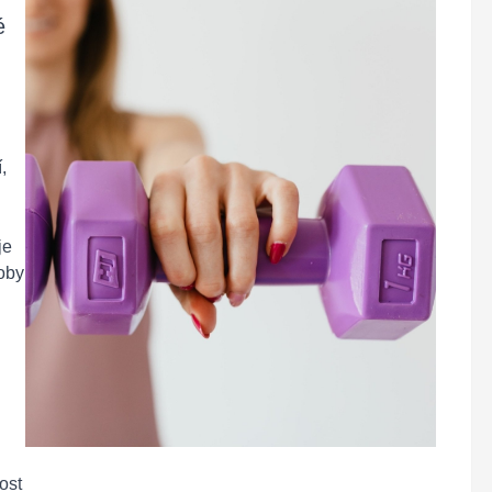
é
:
,
je
oby
ost