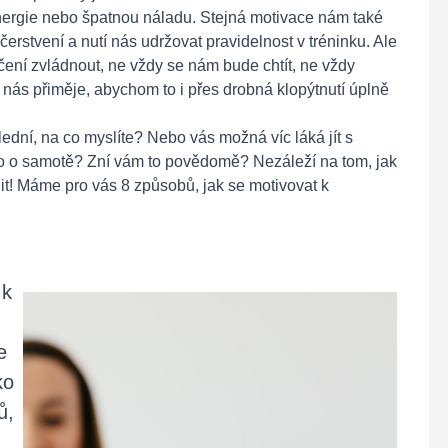
 energie nebo špatnou náladu. Stejná motivace nám také
čerstvení a nutí nás udržovat pravidelnost v tréninku. Ale
čení zvládnout, ne vždy se nám bude chtít, ne vždy
 nás přiměje, abychom to i přes drobná klopýtnutí úplně
ední, na co myslíte? Nebo vás možná víc láká jít s
dio o samotě? Zní vám to povědomě? Nezáleží na tom, jak
nit! Máme pro vás 8 způsobů, jak se motivovat k
 k
e
ko
ů,