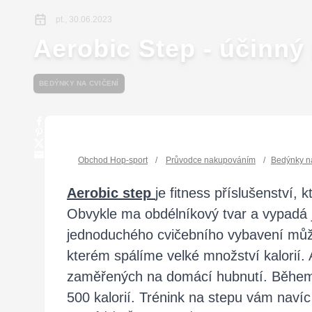
pt., 30.06.2023
Aerobic Step - účinný 
BEDÝNKY NA CVIČENÍ
Obchod Hop-sport
/
Průvodce nakupováním
/
Bedýnky na
Aerobic step
je fitness příslušenství,
Obvykle ma obdélníkový tvar a vypadá j
jednoduchého cvičebního vybavení můžem
kterém spálíme velké množství kalorií. 
zaměřených na domácí hubnutí. Během j
500 kalorií. Trénink na stepu vám naví