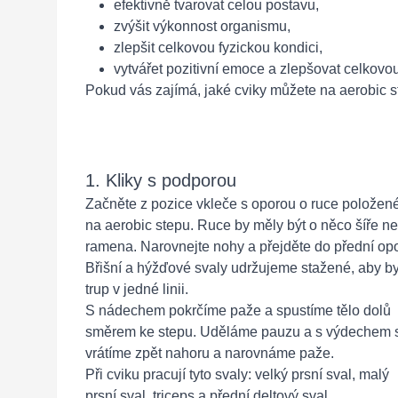
efektivně tvarovat celou postavu,
zvýšit výkonnost organismu,
zlepšit celkovou fyzickou kondici,
vytvářet pozitivní emoce a zlepšovat celkovo
Pokud vás zajímá, jaké cviky můžete na aerobic st
1. Kliky s podporou
Začněte z pozice vkleče s oporou o ruce položen
na aerobic stepu. Ruce by měly být o něco šíře n
ramena. Narovnejte nohy a přejděte do přední opo
Břišní a hýžďové svaly udržujeme stažené, aby by
trup v jedné linii.
S nádechem pokrčíme paže a spustíme tělo dolů
směrem ke stepu. Uděláme pauzu a s výdechem 
vrátíme zpět nahoru a narovnáme paže.
Při cviku pracují tyto svaly: velký prsní sval, malý
prsní sval, triceps a přední deltový sval.