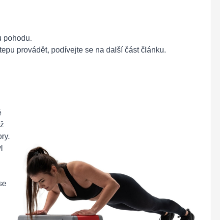
u pohodu.
epu provádět, podívejte se na další část článku.
é
ež
ry.
l
se