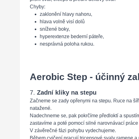
Chyby:
zaklonění hlavy nahoru,
hlava volně visí dolů
snížené boky,
hyperextenze bederní páteře,
nesprávná poloha rukou.
Aerobic Step - účinný zab
7.
Zadní kliky na stepu
Začneme se zady opřenymi na stepu. Ruce na šířk
natažené.
Nadechneme se, pak pokrčíme předloktí a spustíme
zastavíme a poté pomocí silné narovnávací práce 
V závěrečné fázi pohybu vydechujeme.
Během cvičení pracují tricepsové svaly ramene a p