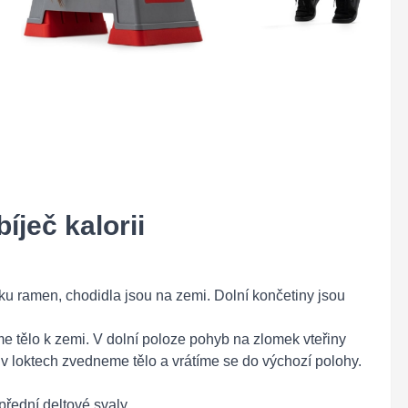
íječ kalorii
u ramen, chodidla jsou na zemi. Dolní končetiny jsou
 tělo k zemi. V dolní poloze pohyb na zlomek vteřiny
v loktech zvedneme tělo a vrátíme se do výchozí polohy.
řední deltové svaly.