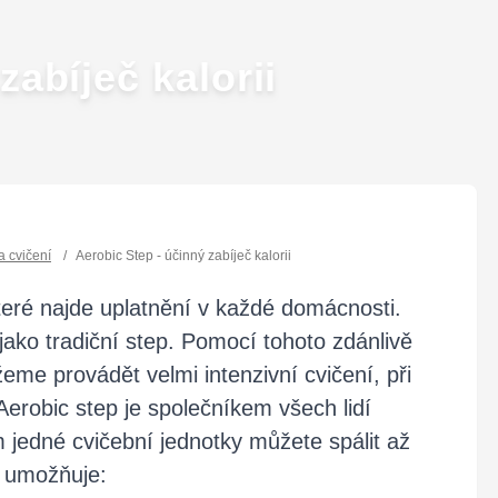
zabíječ kalorii
 cvičení
/
Aerobic Step - účinný zabíječ kalorii
 které najde uplatnění v každé domácnosti.
ako tradiční step. Pomocí tohoto zdánlivě
e provádět velmi intenzivní cvičení, při
Aerobic step je společníkem všech lidí
edné cvičební jednotky můžete spálit až
c umožňuje: