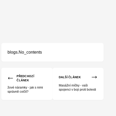
blogs.No_contents
PŘEDCHOZÍ
DALŠÍ ČLÁNEK
ČLÁNEK
Masážní míčky - vaši
žové náramky - jak s nimi
spojenci v boji proti bolesti
správně cvičit?