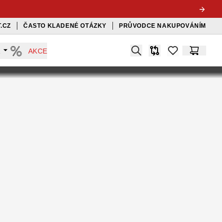
.CZ
ČASTO KLADENÉ OTÁZKY
PRŮVODCE NAKUPOVÁNÍM
Search
A
AKCE
Srovnávač
items in favorit
Košík