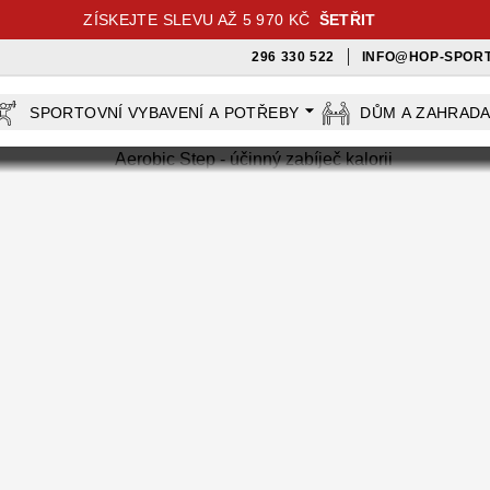
ZÍSKEJTE SLEVU AŽ 5 970 KČ
ŠETŘIT
296 330 522
INFO@HOP-SPORT
SPORTOVNÍ VYBAVENÍ A POTŘEBY
DŮM A ZAHRAD