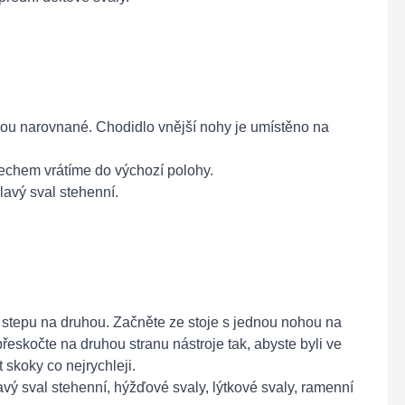
jsou narovnané. Chodidlo vnější nohy je umístěno na
.
echem vrátíme do výchozí polohy.
lavý sval stehenní.
y stepu na druhou. Začněte ze stoje s jednou nohou na
řeskočte na druhou stranu nástroje tak, abyste byli ve
 skoky co nejrychleji.
avý sval stehenní, hýžďové svaly, lýtkové svaly, ramenní