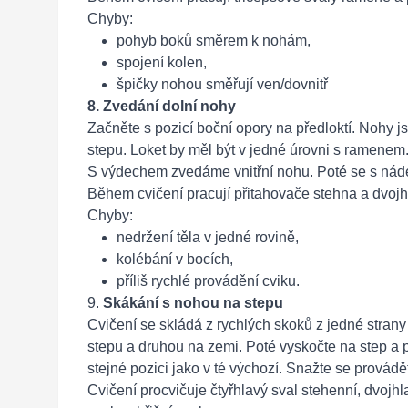
Chyby:
pohyb boků směrem k nohám,
spojení kolen,
špičky nohou směřují ven/dovnitř
8. Zvedání dolní nohy
Začněte s pozicí boční opory na předloktí. Nohy 
stepu. Loket by měl být v jedné úrovni s ramenem
S výdechem zvedáme vnitřní nohu. Poté se s nád
Během cvičení pracují přitahovače stehna a dvojh
Chyby:
nedržení těla v jedné rovině,
kolébání v bocích,
příliš rychlé provádění cviku.
9.
Skákání s nohou na stepu
Cvičení se skládá z rychlých skoků z jedné stran
stepu a druhou na zemi. Poté vyskočte na step a p
stejné pozici jako v té výchozí. Snažte se provádět
Cvičení procvičuje čtyřhlavý sval stehenní, dvojhl