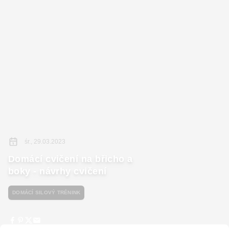
śr., 29.03.2023
Domácí cvičení na břicho a
boky - návrhy cvičení
DOMÁCÍ SILOVÝ TRÉNINK