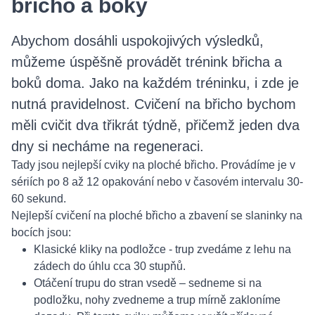
břicho a boky
Abychom dosáhli uspokojivých výsledků,
můžeme úspěšně provádět trénink břicha a
boků doma. Jako na každém tréninku, i zde je
nutná pravidelnost. Cvičení na břicho bychom
měli cvičit dva třikrát týdně, přičemž jeden dva
dny si necháme na regeneraci.
Tady jsou nejlepší cviky na ploché břicho. Provádíme je v
sériích po 8 až 12 opakování nebo v časovém intervalu 30-
60 sekund.
Nejlepší cvičení na ploché břicho a zbavení se slaninky na
bocích jsou:
Klasické kliky na podložce - trup zvedáme z lehu na
zádech do úhlu cca 30 stupňů.
Otáčení trupu do stran vsedě – sedneme si na
podložku, nohy zvedneme a trup mírně zakloníme