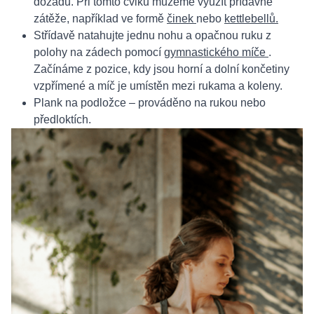
dozadu. Při tomto cviku můžeme využít přídavné
zátěže, například ve formě
činek
nebo
kettlebellů.
Střídavě natahujte jednu nohu a opačnou ruku z
polohy na zádech pomocí
gymnastického míče
.
Začínáme z pozice, kdy jsou horní a dolní končetiny
vzpřímené a míč je umístěn mezi rukama a koleny.
Plank na podložce – prováděno na rukou nebo
předloktích.