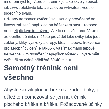
mnohem rychleji. Aerobní trénink je také skvělý způsob,
jak zvýšit efektivitu těla a svalovou vytrvalost, včetně
srdečního svalu.
Příklady aerobních cvičení jsou aktivity prováděné na
fitness zařízení, například na
běžeckem pásu
,
rotopedu
nebo
eliptickém trenažéru
. Ale to není všechno. V rámci
aerobního tréninku můžete provádět také cviky jako jsou
záklony, kliky, výskoky a dřepy. Ideální tepová frekvence
pro aerobní cvičení je 60-65% vaší maximální tepové
frekvence. Pro dosažení nejlepších výsledků byste měli
cvičit třikrát týdně přibližně 30-40 minut.
Samotný trénink není
všechno
Abyste si užili ploché bříško a žádné boky, je
důležité neomezovat se jen na trénink
plochého bříška a bříška. Požadované účinky