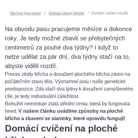
Obchod Hop-sport
/
Domácí silový trénink
/
Domácí cvičení na břicho a 
Na obvodu pasu pracujeme měsíce a dokonce
roky. Je tedy možné zbavit se přebytečných
centimetrů za pouhé dva týdny? I když to
nelze udělat za pár dní, dva týdny stačí na to,
abyste viděli rozdíl.
Proces ztráty břicha a dosažení plochého břicha závisí na
počátečním stavu těla. Významné jsou i naše genetické
predispozice. Zda stačí dva týdny k dosažení zamýšleného
cíle, je tedy individuální záležitost.
Bohužel neexistuje zlatá střední cesta, která by fungovala
hned.
V našem článku uvádíme způsoby na ploché
břicho a zbavení se slaninky, které opravdu fungují!
Domácí cvičení na ploché