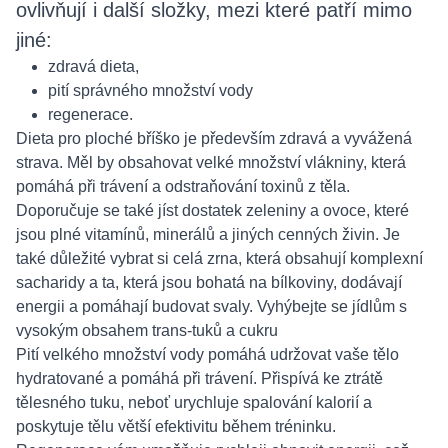
ovlivňují i další složky, mezi které patří mimo
jiné:
zdravá dieta,
pití správného množství vody
regenerace.
Dieta pro ploché bříško je především zdravá a vyvážená
strava. Měl by obsahovat velké množství vlákniny, která
pomáhá při trávení a odstraňování toxinů z těla.
Doporučuje se také jíst dostatek zeleniny a ovoce, které
jsou plné vitamínů, minerálů a jiných cenných živin. Je
také důležité vybrat si celá zrna, která obsahují komplexní
sacharidy a ta, která jsou bohatá na bílkoviny, dodávají
energii a pomáhají budovat svaly. Vyhýbejte se jídlům s
vysokým obsahem trans-tuků a cukru
Pití velkého množství vody pomáhá udržovat vaše tělo
hydratované a pomáhá při trávení. Přispívá ke ztrátě
tělesného tuku, neboť urychluje spalování kalorií a
poskytuje tělu větší efektivitu během tréninku.