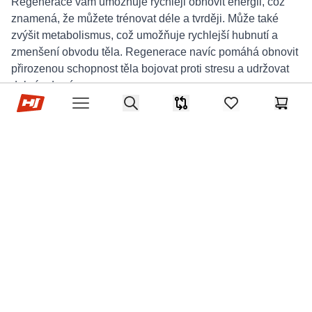
Regenerace vám umožňuje rychleji obnovit energii, což
znamená, že můžete trénovat déle a tvrději. Může také
zvýšit metabolismus, což umožňuje rychlejší hubnutí a
zmenšení obvodu těla. Regenerace navíc pomáhá obnovit
přirozenou schopnost těla bojovat proti stresu a udržovat
dobré zdraví.
Hop-Sport.cz
Search
Zhrnutí
Srovnávač
items in favorites,
Košík
Open menu
Práce na plochém břiše a bez slaniny na
bocích je dlouhodobý proces. Někomu to
půjde rychleji a bez komplikací. Jiní budou
muset na požadovaném efektu pracovat déle
a věnovat mu více energie.
Každý má však šanci dosáhnout postavy, jakou chce.
Trénink břicha a boků, vyvážená strava a důslednost je
snadný způsob, jak dosáhnout svého cíle!