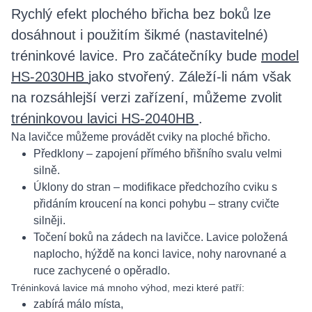
Rychlý efekt plochého břicha bez boků lze
dosáhnout i použitím šikmé (nastavitelné)
tréninkové lavice. Pro začátečníky bude
model
HS-2030HB
jako stvořený. Záleží-li nám však
na rozsáhlejší verzi zařízení, můžeme zvolit
tréninkovou lavici HS-2040HB
.
Na lavičce můžeme provádět cviky na ploché břicho.
Předklony – zapojení přímého břišního svalu velmi
silně.
Úklony do stran – modifikace předchozího cviku s
přidáním kroucení na konci pohybu – strany cvičte
silněji.
Točení boků na zádech na lavičce. Lavice položená
naplocho, hýždě na konci lavice, nohy narovnané a
ruce zachycené o opěradlo.
Tréninková lavice má mnoho výhod, mezi které patří:
zabírá málo místa,