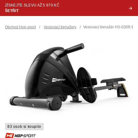
ZÍSKEJTE SLEVU AŽ 5 970 KČ
ŠETŘIT
Obchod Hop-sport
/
Veslovací trenažery
/
Veslovací trenažér HS-030R Boos
83 osob si koupilo