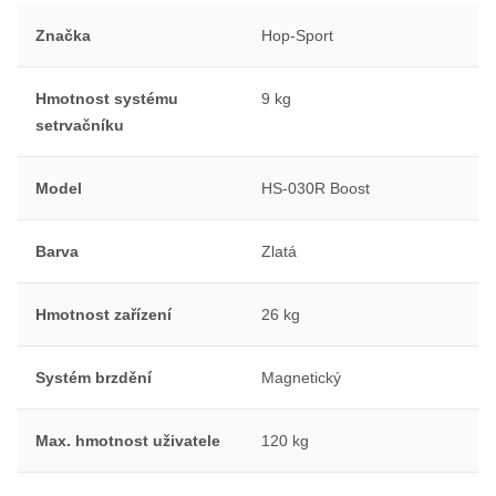
Značka
Hop-Sport
Hmotnost systému
9 kg
setrvačníku
Model
HS-030R Boost
Barva
Zlatá
Hmotnost zařízení
26 kg
Systém brzdění
Magnetický
Max. hmotnost uživatele
120 kg