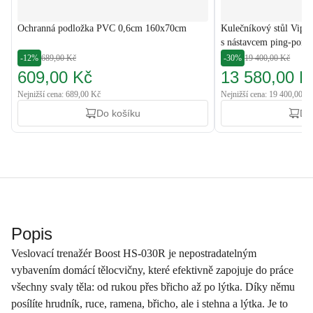
Ochranná podložka PVC 0,6cm 160x70cm
Kulečníkový stůl Vip 
s nástavcem ping-pong
-12%
689,00 Kč
-30%
19 400,00 Kč
609,00 Kč
13 580,00 K
Nejnižší cena: 689,00 Kč
Nejnižší cena: 19 400,00 K
Do košíku
Do
Popis
Veslovací trenažér Boost HS-030R je nepostradatelným
vybavením domácí tělocvičny, které efektivně zapojuje do práce
všechny svaly těla: od rukou přes břicho až po lýtka. Díky němu
posílíte hrudník, ruce, ramena, břicho, ale i stehna a lýtka. Je to