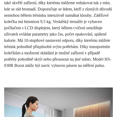
také skvělé zařízení, díky kterému můžeme redukovat tuk z míst,
kde se rád hromadí. Doporučuje se lidem, kteří z různých důvodů
nemohou během tréninku intenzivně namáhat klouby. Zátěžové
kolečka má hmotnost 9,5 kg. Veslařský trenažér je vybaven
počítačem s LCD displejem, který během cvičení umožňuje
uživateli ovládat parametry jako čas, počet opakování, spálené
kalorie. Má 10-stupňové nastavení odporu, díky kterému můžete
trénink pohodlně přizpůsobit svým potřebám. Díky transportním
kolečkům a možnosti skládání je možné zařízení v případě
potřeby pohodlně skrýt nebo přesunout na jiné místo. Model HS-
030R Boost může být navíc vybaven pásem na měření pulsu.