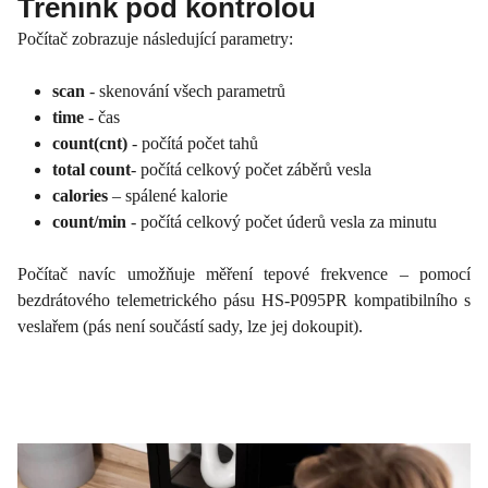
Trénink pod kontrolou
Počítač zobrazuje následující parametry:
scan
- skenování všech parametrů
time
- čas
count(cnt)
- počítá počet tahů
total count
- počítá celkový počet záběrů vesla
calories
– spálené kalorie
count/min
- počítá celkový počet úderů vesla za minutu
Počítač navíc umožňuje měření tepové frekvence – pomocí
bezdrátového telemetrického pásu HS-P095PR kompatibilního s
veslařem (pás není součástí sady, lze jej dokoupit).