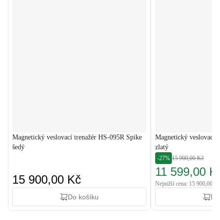
Magnetický veslovací trenažér HS-095R Spike
Magnetický veslovací 
šedý
zlatý
-27%
15 900,00 Kč
11 599,00 K
15 900,00 Kč
Nejnižší cena: 15 900,00 K
Do košíku
Do