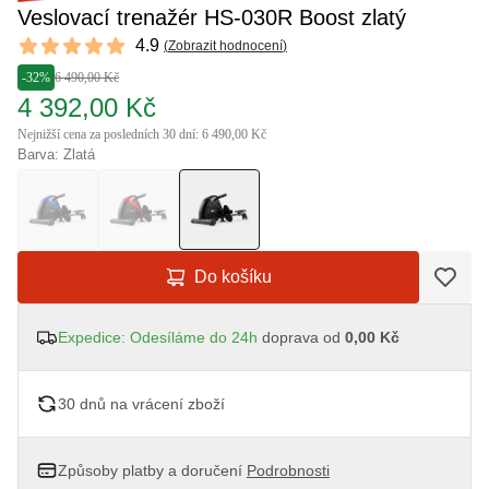
Veslovací trenažér HS-030R Boost zlatý
Reviews
4.9
(
Zobrazit hodnocení
)
4.9 out of 5 stars
-32%
6 490,00 Kč
4 392,00 Kč
Nejnižší cena za posledních 30 dní: 6 490,00 Kč
Barva: Zlatá
Do košíku
Expedice: Odesíláme do 24h
doprava od
0,00 Kč
30 dnů na vrácení zboží
Způsoby platby a doručení
Podrobnosti