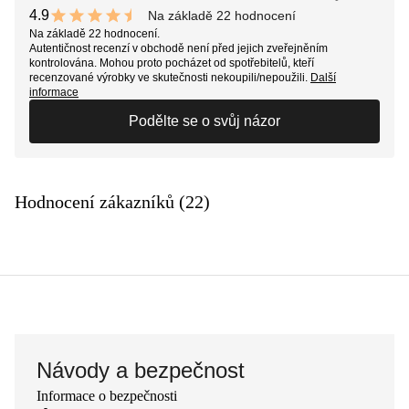
4.9
Na základě 22 hodnocení
9.8 out of 10 stars
Na základě 22 hodnocení.
Autentičnost recenzí v obchodě není před jejich zveřejněním
kontrolována. Mohou proto pocházet od spotřebitelů, kteří
recenzované výrobky ve skutečnosti nekoupili/nepoužili.
Další
informace
Podělte se o svůj názor
Hodnocení zákazníků (22)
Návody a bezpečnost
Informace o bezpečnosti