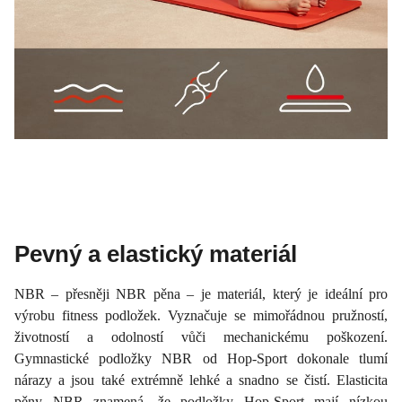
Pevný a elastický materiál
NBR – přesněji NBR pěna – je materiál, který je ideální pro
výrobu fitness podložek. Vyznačuje se mimořádnou pružností,
životností a odolností vůči mechanickému poškození.
Gymnastické podložky NBR od Hop-Sport dokonale tlumí
nárazy a jsou také extrémně lehké a snadno se čistí. Elasticita
pěny NBR znamená, že podložky Hop-Sport mají nízkou