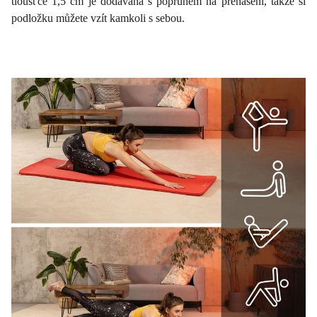
tloušťce 1,5 cm je dodávána s popruhem na přenášení, takže si
podložku můžete vzít kamkoli s sebou.