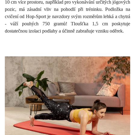
10 cm více prostoru, například pro vykonávání určitých jógových
pozic, má zásadní vliv na pohodlí při tréninku. Podložka na
cvičení od Hop-Sport je navzdory svým rozměrům lehká a chytrá
- váží pouhých 750 gramů! Tloušťka 1,5 cm poskytuje
dostatečnou izolaci podlahy a účinně zabraňuje vzniku oděrek.