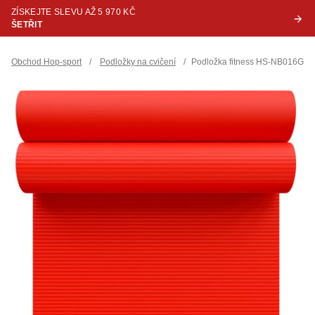
ZÍSKEJTE SLEVU AŽ 5 970 KČ
ŠETŘIT
Obchod Hop-sport
/
Podložky na cvičení
/
Podložka fitness HS-NB016GM 