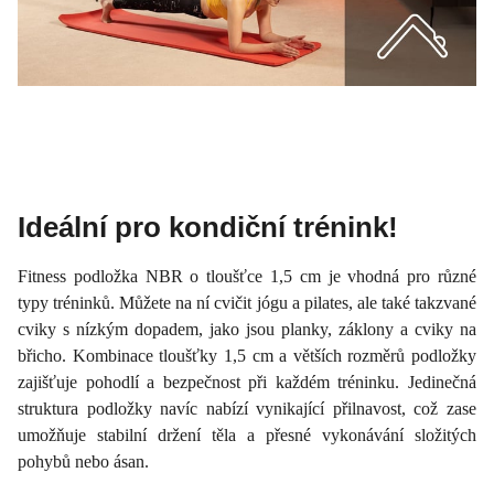
Ideální pro kondiční trénink!
Fitness podložka NBR o tloušťce 1,5 cm je vhodná pro různé
typy tréninků. Můžete na ní cvičit jógu a pilates, ale také takzvané
cviky s nízkým dopadem, jako jsou planky, záklony a cviky na
břicho. Kombinace tloušťky 1,5 cm a větších rozměrů podložky
zajišťuje pohodlí a bezpečnost při každém tréninku. Jedinečná
struktura podložky navíc nabízí vynikající přilnavost, což zase
umožňuje stabilní držení těla a přesné vykonávání složitých
pohybů nebo ásan.