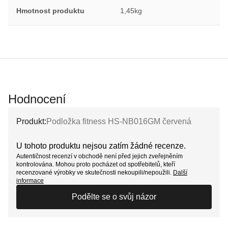
Hmotnost produktu
1,45kg
Hodnocení
Produkt:
Podložka fitness HS-NB016GM červená
U tohoto produktu nejsou zatím žádné recenze.
Autentičnost recenzí v obchodě není před jejich zveřejněním
kontrolována. Mohou proto pocházet od spotřebitelů, kteří
recenzované výrobky ve skutečnosti nekoupili/nepoužili.
Další
informace
Podělte se o svůj názor