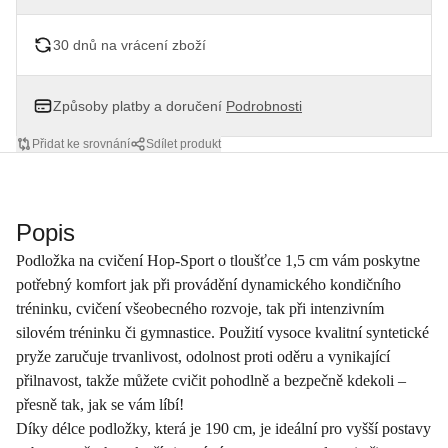
30 dnů na vrácení zboží
Způsoby platby a doručení
Podrobnosti
Přidat ke srovnání
Sdílet produkt
Popis
Podložka na cvičení Hop-Sport o tloušťce 1,5 cm vám poskytne
potřebný komfort jak při provádění dynamického kondičního
tréninku, cvičení všeobecného rozvoje, tak při intenzivním
silovém tréninku či gymnastice. Použití vysoce kvalitní syntetické
pryže zaručuje trvanlivost, odolnost proti oděru a vynikající
přilnavost, takže můžete cvičit pohodlně a bezpečně kdekoli –
přesně tak, jak se vám líbí!
Díky délce podložky, která je 190 cm, je ideální pro vyšší postavy