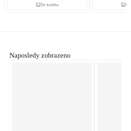
Do košíku
Do
Naposledy zobrazeno