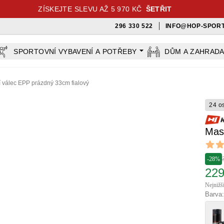
ZÍSKEJTE SLEVU AŽ 5 970 KČ
ŠETŘIT
296 330 522
INFO@HOP-SPORT
SPORTOVNÍ VYBAVENÍ A POTŘEBY
DŮM A ZAHRAD
 válec EPP prázdný 33cm fialový
24 o
Mas
Revi
5 out o
-28%
229
Nejnižš
Barva: