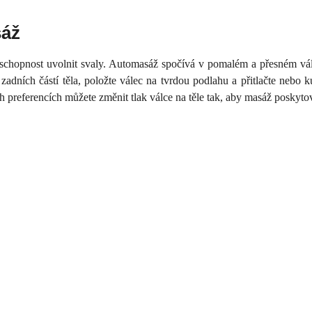
sáž
chopnost uvolnit svaly. Automasáž spočívá v pomalém a přesném válcov
zadních částí těla, položte válec na tvrdou podlahu a přitlačte nebo k
ch preferencích můžete změnit tlak válce na těle tak, aby masáž poskyt