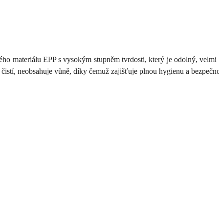
 materiálu EPP s vysokým stupněm tvrdosti, který je odolný, velmi l
čistí, neobsahuje vůně, díky čemuž zajišťuje plnou hygienu a bezpečno