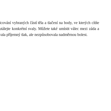
ání vybraných částí těla a tlačení na body, ve kterých cítíte
utálejte konkrétní svaly. Můžete také umístit válec mezi záda a
ovala příjemný tlak, ale nezpůsobovala nadměrnou bolest.