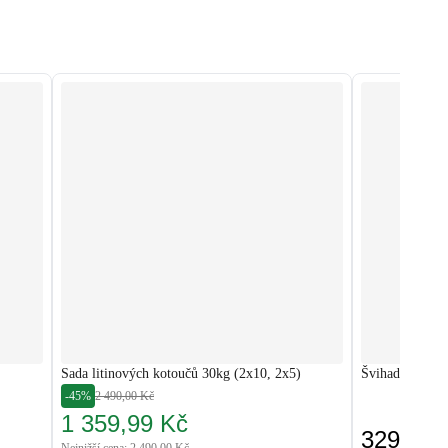
Sada litinových kotoučů 30kg (2x10, 2x5)
Švihadlo cross
-45%
2 490,00 Kč
1 359,99 Kč
329,00 