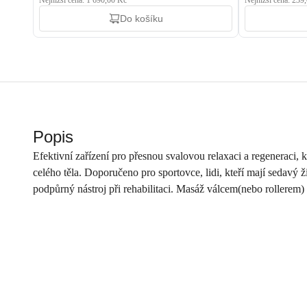
Nejnižší cena: 1 690,00 Kč
Nejnižší cena: 239
Do košíku
Popis
Efektivní zařízení pro přesnou svalovou relaxaci a regeneraci,
celého těla. Doporučeno pro sportovce, lidi, kteří mají sedavý 
podpůrný nástroj při rehabilitaci. Masáž válcem(nebo rollerem)