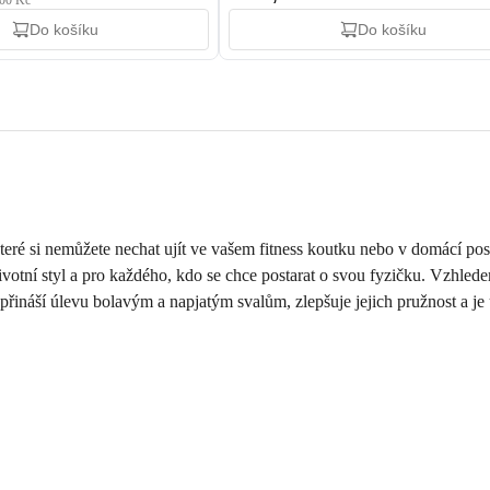
,00 Kč
Do košíku
Do košíku
 které si nemůžete nechat ujít ve vašem fitness koutku nebo v domácí 
životní styl a pro každého, kdo se chce postarat o svou fyzičku. Vzhlede
 přináší úlevu bolavým a napjatým svalům, zlepšuje jejich pružnost a je