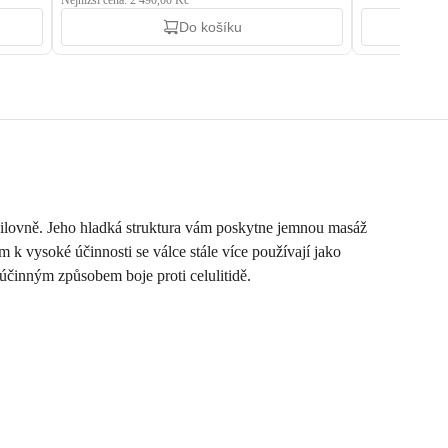
Nejnižší cena: 2 490,00 Kč
Do košíku
posilovně. Jeho hladká struktura vám poskytne jemnou masáž
m k vysoké účinnosti se válce stále více používají jako
 účinným způsobem boje proti celulitidě.