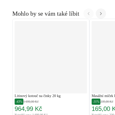
Mohlo by se vám také líbit
Litinový kotouč na činky 20 kg
Masážní míček
-43%
1 690,00 Kč
-31%
239,00 Kč
964,99 Kč
165,00 