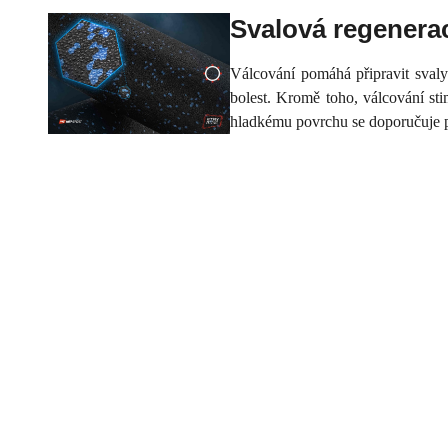
Svalová regenera
Válcování pomáhá připravit svaly 
bolest. Kromě toho, válcování sti
hladkému povrchu se doporučuje pro