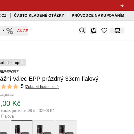
.CZ
ČASTO KLADENÉ OTÁZKY
PRŮVODCE NAKUPOVÁNÍM
Search
A
AKCE
Srovnávač
items in favorit
Košík
sob si koupilo
ážní válec EPP prázdný 33cm fialový
ews
5
(
Zobrazit hodnocení
)
f 5 stars
320,00 Kč
,00 Kč
í cena za posledních 30 dní: 320,00 Kč
 Fialová