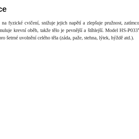
ce
na fyzické cvičení, snižuje jejich napětí a zlepšuje pružnost, zatím
muluje krevní oběh, takže tělo je pevnější a štíhlejší. Model HS-P03
 šetrné uvolnění celého těla (záda, paže, stehna, lýtek, hýždě atd.).