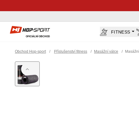
Hop-Sport.cz
FITNESS
OFICIÁLNÍ OBCHOD
Obchod Hop-sport
/
Příslušenství fitness
/
Masážní válce
/
Masážní