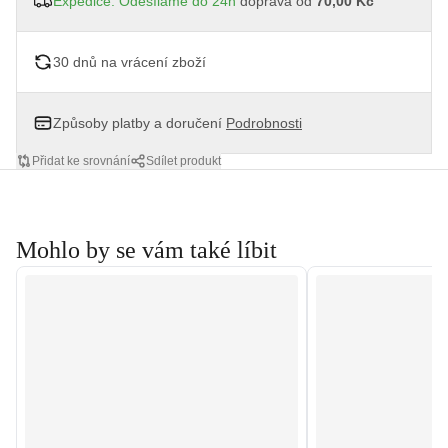
Expedice: Odesíláme do 24h
doprava od
70,00 Kč
30 dnů na vrácení zboží
Způsoby platby a doručení
Podrobnosti
Přidat ke srovnání
Sdílet produkt
Mohlo by se vám také líbit