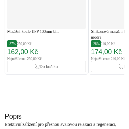
Masážní koule EPP 100mm bíla
Silikonová masážní ko
modrá
-37%
259,00 Kč
-28%
240,00 Kč
162,00 Kč
174,00 Kč
Nejnižší cena: 259,00 Kč
Nejnižší cena: 240,00 Kč
Do košíku
Do
Popis
Efektivní zařízení pro přesnou svalovou relaxaci a regeneraci,