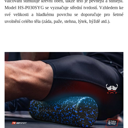
válcování stimuluje krevní oběh, takže tělo je pevnější a štíhlejší.
Model HS-P030SYG se vyznačuje střední tvrdostí. Vzhledem ke
své velikosti a hladkému povrchu se doporučuje pro šetrné
uvolnění celého těla (záda, paže, stehna, lýtek, hýždě atd.).