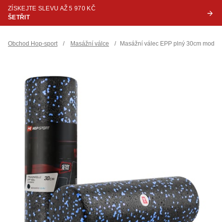
ZÍSKEJTE SLEVU AŽ 5 970 KČ
ŠETŘIT
Obchod Hop-sport
/
Masážní válce
/
Masážní válec EPP plný 30cm modrý