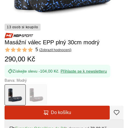
13 osob si koupilo
Masážní válec EPP plný 30cm modrý
Reviews
5
(
Zobrazit hodnocení
)
5 out of 5 stars
290,00 Kč
Získejte slevu -104,00 Kč.
Přihlaste se k newsletteru
Barva: Modrý
Do košíku