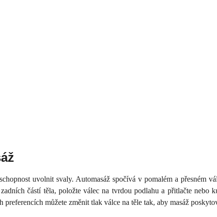
sáž
chopnost uvolnit svaly. Automasáž spočívá v pomalém a přesném válcov
zadních částí těla, položte válec na tvrdou podlahu a přitlačte nebo k
ch preferencích můžete změnit tlak válce na těle tak, aby masáž poskyt