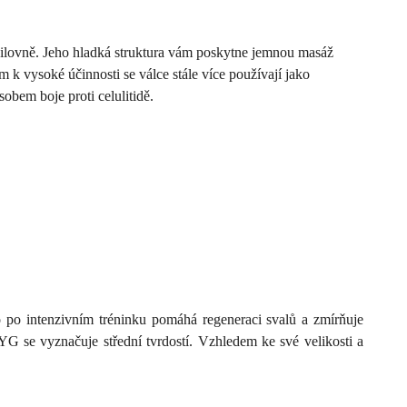
posilovně. Jeho hladká struktura vám poskytne jemnou masáž
m k vysoké účinnosti se válce stále více používají jako
obem boje proti celulitidě.
co po intenzivním tréninku pomáhá regeneraci svalů a zmírňuje
0YG se vyznačuje střední tvrdostí. Vzhledem ke své velikosti a