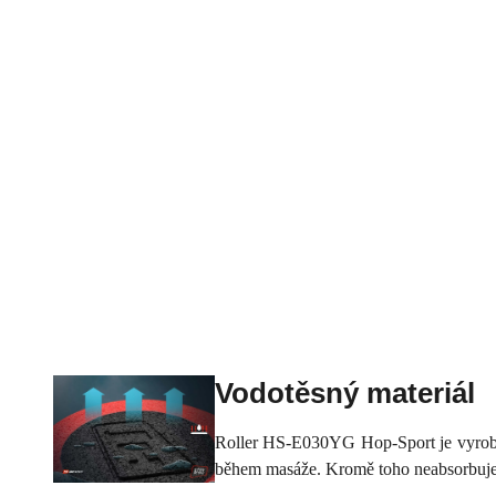
Vodotěsný materiál
Roller HS-E030YG Hop-Sport je vyroben 
během masáže. Kromě toho neabsorbuje v