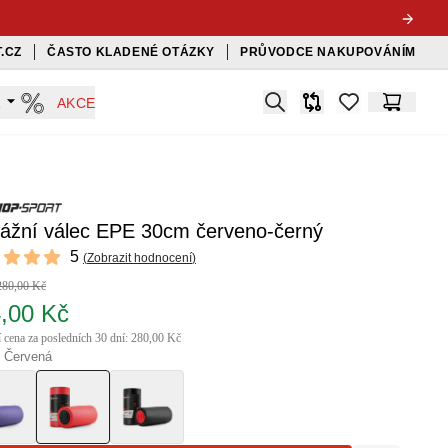
.CZ
ČASTO KLADENÉ OTÁZKY
PRŮVODCE NAKUPOVÁNÍM
Search
A
AKCE
Srovnávač
items in favorit
Košík
ážní válec EPE 30cm červeno-černý
ews
5
(
Zobrazit hodnocení
)
f 5 stars
280,00 Kč
,00 Kč
í cena za posledních 30 dní: 280,00 Kč
: Červená