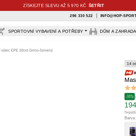
ZÍSKEJTE SLEVU AŽ 5 970 KČ
ŠETŘIT
296 330 522
INFO@HOP-SPORT
SPORTOVNÍ VYBAVENÍ A POTŘEBY
DŮM A ZAHRAD
 válec EPE 30cm černo-červený
14 o
Mas
Revi
5 out o
-31%
194
Nejnižš
Barva: