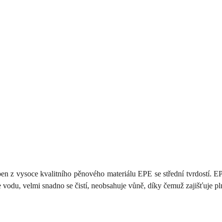
z vysoce kvalitního pěnového materiálu EPE se střední tvrdostí. EPE p
odu, velmi snadno se čistí, neobsahuje vůně, díky čemuž zajišťuje pl