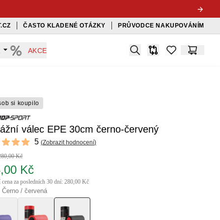
.CZ
ČASTO KLADENÉ OTÁZKY
PRŮVODCE NAKUPOVÁNÍM
Search
A
AKCE
Srovnávač
items in favorit
Košík
sob si koupilo
ážní válec EPE 30cm černo-červený
ews
5
(
Zobrazit hodnocení
)
f 5 stars
280,00 Kč
,00 Kč
í cena za posledních 30 dní: 280,00 Kč
 Černo / červená