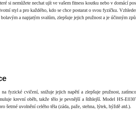
 které si nemůžete nechat ujít ve vašem fitness koutku nebo v domácí 
životní styl a pro každého, kdo se chce postarat o svou fyzičku. Vzhlede
u bolavým a napjatým svalům, zlepšuje jejich pružnost a je účinným způs
ce
na fyzické cvičení, snižuje jejich napětí a zlepšuje pružnost, zatím
muluje krevní oběh, takže tělo je pevnější a štíhlejší. Model HS-E03
 šetrné uvolnění celého těla (záda, paže, stehna, lýtek, hýždě atd.).