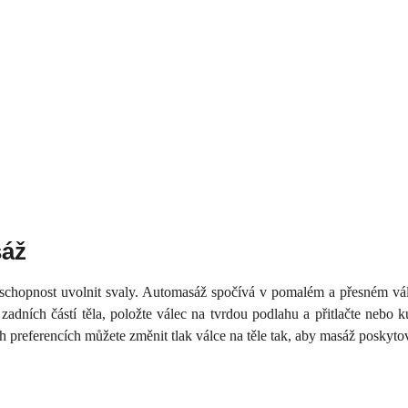
sáž
chopnost uvolnit svaly. Automasáž spočívá v pomalém a přesném válcov
zadních částí těla, položte válec na tvrdou podlahu a přitlačte nebo k
ch preferencích můžete změnit tlak válce na těle tak, aby masáž poskyt