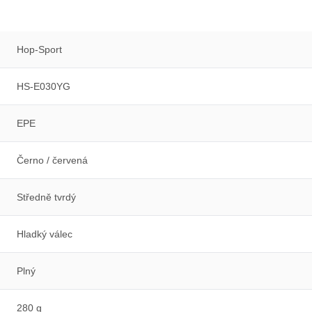
Hop-Sport
HS-E030YG
EPE
Černo / červená
Středně tvrdý
Hladký válec
Plný
280 g