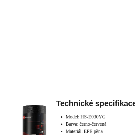
Technické specifikac
Model: HS-E030YG
Barva: černo-červená
Materiál: EPE pěna