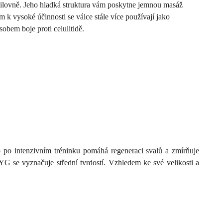
posilovně. Jeho hladká struktura vám poskytne jemnou masáž
m k vysoké účinnosti se válce stále více používají jako
obem boje proti celulitidě.
co po intenzivním tréninku pomáhá regeneraci svalů a zmírňuje
0YG se vyznačuje střední tvrdostí. Vzhledem ke své velikosti a