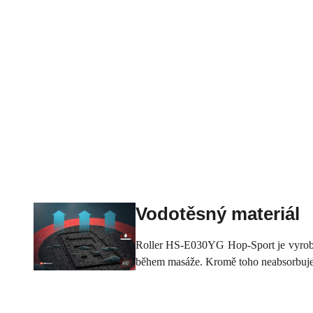
Vodotěsný materiál
Roller HS-E030YG Hop-Sport je vyroben 
během masáže. Kromě toho neabsorbuje v