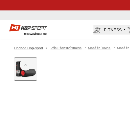
Hop-Sport.cz
FITNESS
OFICIÁLNÍ OBCHOD
Obchod Hop-sport
/
Příslušenství fitness
/
Masážní válce
/
Masážní