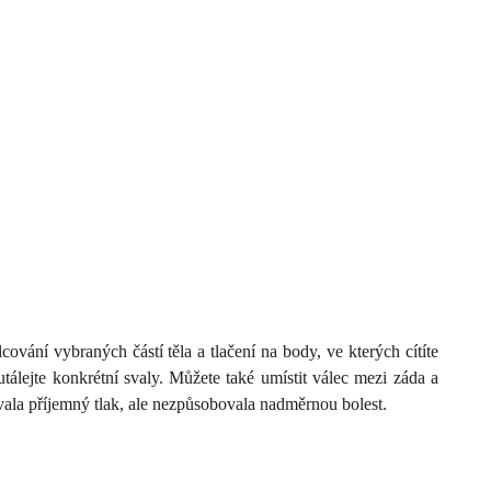
ání vybraných částí těla a tlačení na body, ve kterých cítíte
utálejte konkrétní svaly. Můžete také umístit válec mezi záda a
ovala příjemný tlak, ale nezpůsobovala nadměrnou bolest.