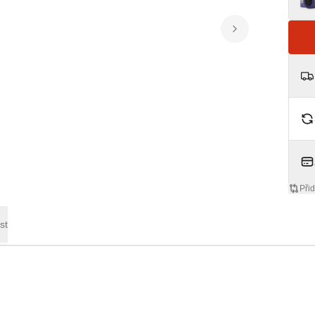
Přid
st