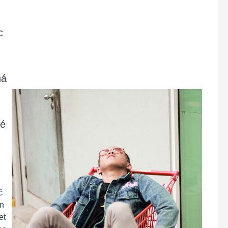
c
ná
ré
č
en
et