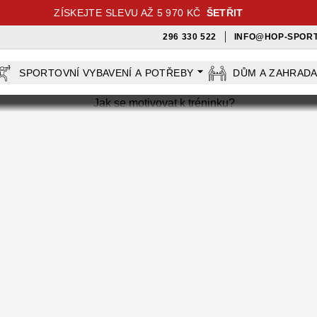
ZÍSKEJTE SLEVU AŽ 5 970 KČ
ŠETŘIT
296 330 522
INFO@HOP-SPORT
SPORTOVNÍ VYBAVENÍ A POTŘEBY
DŮM A ZAHRAD