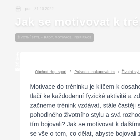
pon., 31.10.2022
Jak se motivovat k tr
ŽIVOTNÍ STYL – RADY, MOTIVACE, INSPIRACE
Obchod Hop-sport
/
Průvodce nakupováním
/
Životní sty
Motivace do tréninku je klíčem k dosah
tlačí ke každodenní fyzické aktivitě a 
začneme trénink vzdávat, stále častěji
pohodlného životního stylu a svá rozho
tím bojovali? Jak se motivovat k dalším
se vše o tom, co dělat, abyste bojovali