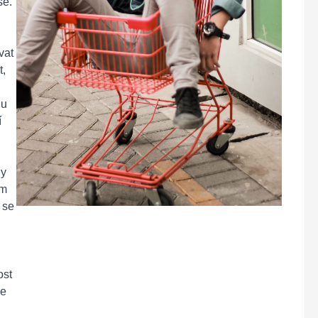
se.
vat
t,
du
í
ny
ám
 se
ost
že