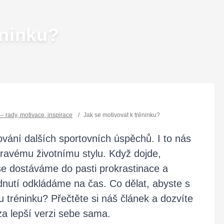
éninku?
l – rady, motivace, inspirace
/
Jak se motivovat k tréninku?
ování dalších sportovních úspěchů. I to nás
zdravému životnímu stylu. Když dojde,
 se dostáváme do pasti prokrastinace a
dnutí odkládáme na čas. Co dělat, abyste s
u tréninku? Přečtěte si náš článek a dozvíte
 za lepší verzi sebe sama.