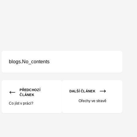
blogs.No_contents
PŘEDCHOZÍ
DALŠÍ ČLÁNEK
ČLÁNEK
Ořechy ve stravě
Co jíst v práci?