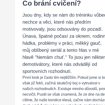
Co brání cvičení?
Jsou dny, kdy se nám do tréninku vůbe
nechce a věci, které nás předtím
motivovaly, jsou odsouvány do pozadí.
Únava, špatné počasí za oknem, rodin
hádka, problémy v práci, měkký gauč,
můj oblíbený seriál a tento hlas v mé
hlavě "Nemám chuť." To jsou jen někte
demotivátory, které nás odvádějí od
sportovních rozhodnutí.
První krok je často tím nejtěžším. Pokud jsme si to
však již řekli, začíná skutečný boj o vytrvalost v
našich rozhodnutích. Existuje mnoho důvodů, pro
necvičit. Pustit se však znamená, že ze dne na d
cítíme, že naše kondice klesá, začne nám docház