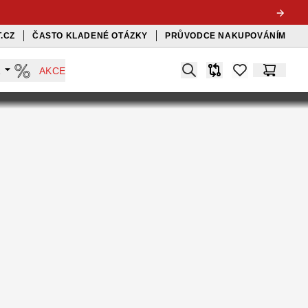
.CZ
ČASTO KLADENÉ OTÁZKY
PRŮVODCE NAKUPOVÁNÍM
Search
A
AKCE
Srovnávač
items in favorit
Košík