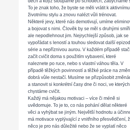
dech a když stoupáme po schodech, zadýcháme 
To je znak toho, že byste se měli vrátit k aktivnímu
životnímu stylu a znovu nalézt vůli trénovat.
Některé jevy, které nás demotivují, umíme elimino
a bojovat s nimi. Člověk by se měl s druhými smíři
ale nepodlehnout jim. Nejrychlejší způsob, jak se
vypořádat s leností a touhou sledovat další epizo
série a nepříznivou aurou. V každém případě stač
začít cvičit doma s použitím vybavení, které
naleznete po ruce, nebo s vlastní váhou těla. V
případě těžkých povinností a těžké práce na změ
dobrá vůle nestačí. Musíme se přizpůsobit změn
a stanovit si konkrétní časy dne či noci, ve kterých
chystáme cvičit.
Každý má nějakou motivaci – více či méně si
uvědomuje. To je to, co nás pohání dělat některé
věci a vyhýbat se jiným. Největší hodnotu a účinn
má motivace vyplývající z vnitřního přesvědčení, 
něco je pro nás důležité nebo že se vyplatí něco