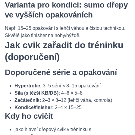
Varianta pro kondici: sumo dřepy
ve vyšších opakováních
Např. 15–25 opakování s lehčí váhou a čistou technikou.
Skvělé jako finisher na nohy/hýždě.
Jak cvik zařadit do tréninku
(doporučení)
Doporučené série a opakování
Hypertrofie:
3–5 sérií × 8–15 opakování
Síla (s těžší KB/DB):
4–6 × 5–8
Začátečník:
2–3 × 8–12 (lehčí váha, kontrola)
Kondice/finisher:
2–4 × 15–25
Kdy ho cvičit
jako hlavní dřepový cvik v tréninku s