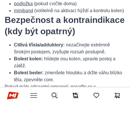
podložka
(pokud cvičíte doma)
miniband
(volitelně na aktivaci hýždí a kontrolu kolen)
Bezpečnost a kontraindikace
(kdy být opatrný)
Citlivá třísla/adduktory:
nezačínejte extrémně
širokým postojem, zvyšujte rozsah postupně.
Bolest kolen:
hlídejte osu kolen, upravte postoj a
zátěž.
Bolest beder:
zmenšete hloubku a držte váhu blízko
těla, zpevněte core.
Pokud máte zdravotní omezení, poraďte se s
Hop-Sport.cz
fyzioterapeutem nebo trenérem.
Search
Srovnávač
items in favorites,
Košík
Open menu
FAQ – časté otázky k sumo
dřepu
Jak široký má být postoj u sumo dřepu?