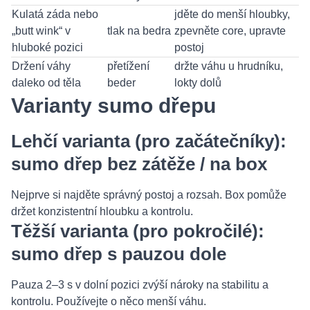
Kulatá záda nebo
jděte do menší hloubky,
„butt wink“ v
tlak na bedra
zpevněte core, upravte
hluboké pozici
postoj
Držení váhy
přetížení
držte váhu u hrudníku,
daleko od těla
beder
lokty dolů
Varianty sumo dřepu
Lehčí varianta (pro začátečníky):
sumo dřep bez zátěže / na box
Nejprve si najděte správný postoj a rozsah. Box pomůže
držet konzistentní hloubku a kontrolu.
Těžší varianta (pro pokročilé):
sumo dřep s pauzou dole
Pauza 2–3 s v dolní pozici zvýší nároky na stabilitu a
kontrolu. Používejte o něco menší váhu.