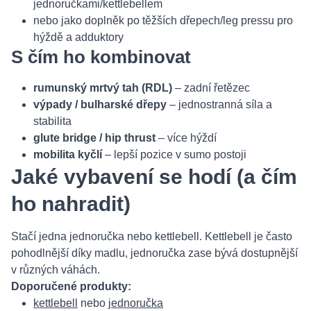
jednoručkami/kettlebellem
nebo jako doplněk po těžších dřepech/leg pressu pro
hýždě a adduktory
S čím ho kombinovat
rumunský mrtvý tah (RDL)
– zadní řetězec
výpady / bulharské dřepy
– jednostranná síla a
stabilita
glute bridge / hip thrust
– více hýždí
mobilita kyčlí
– lepší pozice v sumo postoji
Jaké vybavení se hodí (a čím
ho nahradit)
Stačí jedna jednoručka nebo kettlebell. Kettlebell je často
pohodlnější díky madlu, jednoručka zase bývá dostupnější
v různých váhách.
Doporučené produkty:
kettlebell
nebo
jednoručka