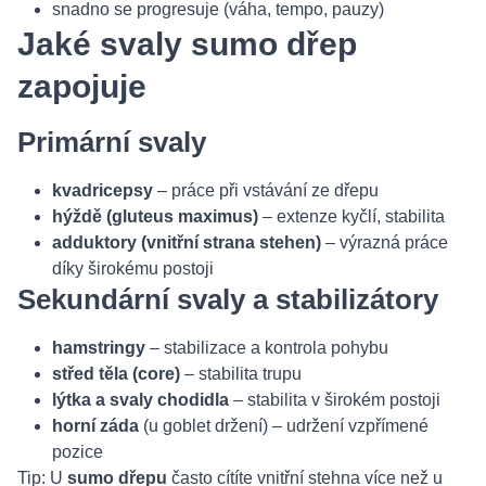
snadno se progresuje (váha, tempo, pauzy)
Jaké svaly sumo dřep
zapojuje
Primární svaly
kvadricepsy
– práce při vstávání ze dřepu
hýždě (gluteus maximus)
– extenze kyčlí, stabilita
adduktory (vnitřní strana stehen)
– výrazná práce
díky širokému postoji
Sekundární svaly a stabilizátory
hamstringy
– stabilizace a kontrola pohybu
střed těla (core)
– stabilita trupu
lýtka a svaly chodidla
– stabilita v širokém postoji
horní záda
(u goblet držení) – udržení vzpřímené
pozice
Tip: U
sumo dřepu
často cítíte vnitřní stehna více než u