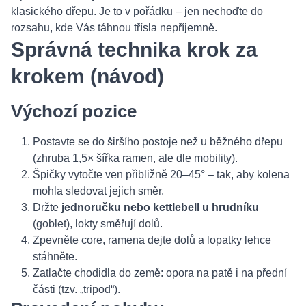
klasického dřepu. Je to v pořádku – jen nechoďte do
rozsahu, kde Vás táhnou třísla nepříjemně.
Správná technika krok za
krokem (návod)
Výchozí pozice
Postavte se do širšího postoje než u běžného dřepu
(zhruba 1,5× šířka ramen, ale dle mobility).
Špičky vytočte ven přibližně 20–45° – tak, aby kolena
mohla sledovat jejich směr.
Držte
jednoručku nebo kettlebell u hrudníku
(goblet), lokty směřují dolů.
Zpevněte core, ramena dejte dolů a lopatky lehce
stáhněte.
Zatlačte chodidla do země: opora na patě i na přední
části (tzv. „tripod“).