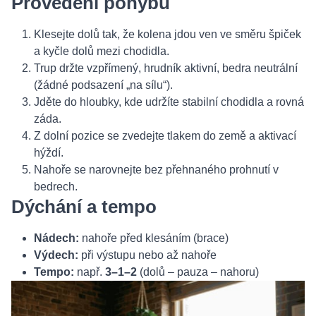
Provedení pohybu
Klesejte dolů tak, že kolena jdou ven ve směru špiček
a kyčle dolů mezi chodidla.
Trup držte vzpřímený, hrudník aktivní, bedra neutrální
(žádné podsazení „na sílu“).
Jděte do hloubky, kde udržíte stabilní chodidla a rovná
záda.
Z dolní pozice se zvedejte tlakem do země a aktivací
hýždí.
Nahoře se narovnejte bez přehnaného prohnutí v
bedrech.
Dýchání a tempo
Nádech:
nahoře před klesáním (brace)
Výdech:
při výstupu nebo až nahoře
Tempo:
např.
3–1–2
(dolů – pauza – nahoru)