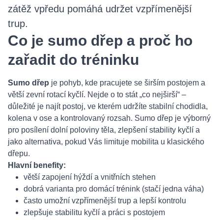
zátěž vpředu pomáhá udržet vzpřímenější
trup.
Co je sumo dřep a proč ho
zařadit do tréninku
Sumo dřep
je pohyb, kde pracujete se širším postojem a
větší zevní rotací kyčlí. Nejde o to stát „co nejširší“ –
důležité je najít postoj, ve kterém udržíte stabilní chodidla,
kolena v ose a kontrolovaný rozsah. Sumo dřep je výborný
pro posílení dolní poloviny těla, zlepšení stability kyčlí a
jako alternativa, pokud Vás limituje mobilita u klasického
dřepu.
Hlavní benefity:
větší zapojení hýždí a vnitřních stehen
dobrá varianta pro domácí trénink (stačí jedna váha)
často umožní vzpřímenější trup a lepší kontrolu
zlepšuje stabilitu kyčlí a práci s postojem