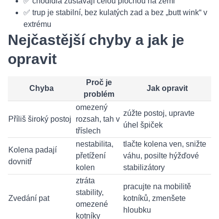
✅ chodidla zůstávají celou plochou na zemi
✅ trup je stabilní, bez kulatých zad a bez „butt wink“ v
extrému
Nejčastější chyby a jak je
opravit
Proč je
Chyba
Jak opravit
problém
omezený
zúžte postoj, upravte
Příliš široký postoj
rozsah, tah v
úhel špiček
tříslech
nestabilita,
tlačte kolena ven, snižte
Kolena padají
přetížení
váhu, posilte hýžďové
dovnitř
kolen
stabilizátory
ztráta
pracujte na mobilitě
stability,
Zvedání pat
kotníků, zmenšete
omezené
hloubku
kotníky