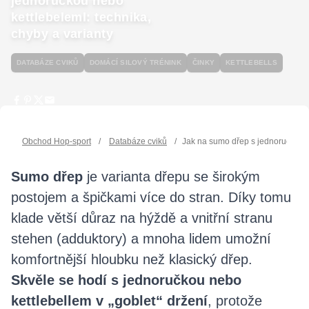
jednoručkou nebo
kettlebeleml: technika,
chyby a varianty
DATABÁZE CVIKŮ
DOMÁCÍ SILOVÝ TRÉNINK
ČINKY
KETTLEBELLS
Obchod Hop-sport
/
Databáze cviků
/
Jak na sumo dřep s jednoručkou ne
Sumo dřep
je varianta dřepu se širokým
postojem a špičkami více do stran. Díky tomu
klade větší důraz na hýždě a vnitřní stranu
stehen (adduktory) a mnoha lidem umožní
komfortnější hloubku než klasický dřep.
Skvěle se hodí s jednoručkou nebo
kettlebellem v „goblet“ držení
, protože