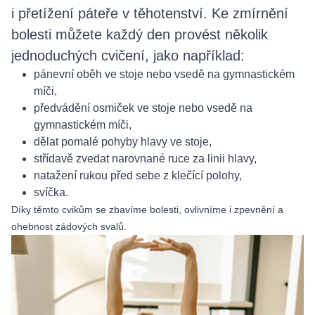
i přetížení páteře v těhotenství. Ke zmírnění
bolesti můžete každý den provést několik
jednoduchých cvičení, jako například:
pánevní oběh ve stoje nebo vsedě na gymnastickém
míči,
předvádění osmiček ve stoje nebo vsedě na
gymnastickém míči,
dělat pomalé pohyby hlavy ve stoje,
střídavě zvedat narovnané ruce za linii hlavy,
natažení rukou před sebe z klečící polohy,
svíčka.
Díky těmto cvikům se zbavíme bolesti, ovlivníme i zpevnění a
ohebnost zádových svalů.