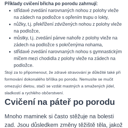
Příklady cvičení břicha po porodu zahrnují:
střídavé zvedání narovnaných nohou z polohy vleže
na zádech na podložce s opřením trupu o lokty,
nůžky, t.j. překřížení zdvižených nohou z polohy vleže
na podložce,
můstky, t.j. zvedání pánve nahoře z polohy vleže na
zádech na podložce s pokrčenýma nohama,
střídavé zvedání narovnaných nohou s gymnastickým
míčem mezi chodidla z polohy vleže na zádech na
podložce.
Stojí za to připomenout, že zdravé stravování je důležité také při
formování dokonalého bříška po porodu. Nemusíte se mučit
omezující dietou, stačí se vzdát mastných a smažených jídel,
sladkostí a rychlého občerstvení.
Cvičení na páteř po porodu
Mnoho maminek si často stěžuje na bolesti
zad. Jsou důsledkem změny těžiště těla, jakož