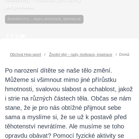
po porodu
ŽIVOTNÍ STYL – RADY, MOTIVACE, INSPIRACE
Obchod Hop-sport
/
Životní styl – rady, motivace, inspirace
/
Domácí cvič
Po narození dítěte se naše tělo změní.
Můžeme si všimnout mimo jiné přírůstku
hmotnosti, svalovou slabost a ochablost, jakož
i strie na různých částech těla. Občas se nám
stane, že je pro nás obtížné přijmout sebe
sama a myslíme si, že se už k postavě před
těhotenství nevrátíme. Ale musíme se toho
opravdu obávat? Pomocí fyzické aktivity se