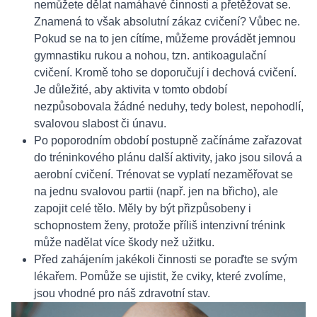
nemůžete dělat namáhavé činnosti a přetěžovat se.
Znamená to však absolutní zákaz cvičení? Vůbec ne.
Pokud se na to jen cítíme, můžeme provádět jemnou
gymnastiku rukou a nohou, tzn. antikoagulační
cvičení. Kromě toho se doporučují i dechová cvičení.
Je důležité, aby aktivita v tomto období
nezpůsobovala žádné neduhy, tedy bolest, nepohodlí,
svalovou slabost či únavu.
Po poporodním období postupně začínáme zařazovat
do tréninkového plánu další aktivity, jako jsou silová a
aerobní cvičení. Trénovat se vyplatí nezaměřovat se
na jednu svalovou partii (např. jen na břicho), ale
zapojit celé tělo. Měly by být přizpůsobeny i
schopnostem ženy, protože příliš intenzivní trénink
může nadělat více škody než užitku.
Před zahájením jakékoli činnosti se poraďte se svým
lékařem. Pomůže se ujistit, že cviky, které zvolíme,
jsou vhodné pro náš zdravotní stav.