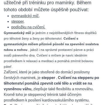
užitečné při tréninku pro maminky. Během
tohoto období můžete úspěšně používat:
gymnastický míč,
stepper,
podložku na cvičení.
Gymnastický míč
je jedním z nejoblíbenějších fitness doplňků
pro těhotné ženy a ženy po těhotenství.
Cvičení s
gymnastickým míčem příznivě působí na zpevnění svalstva
rukou a nohou
, jakož i na správné postavení pánve a práci
svalů pánevního dna. Cvičení s míčem je navíc ideálním
prostředkem k relaxaci a meditaci a pomáhá zmírnit bolavou
páteř.
Zařízení, které je jako stvořené do domácí posilovny
čerstvých maminek, je
stepper
.
Cvičení na stepperu po
těhotenství pomáhá zpevnit celé tělo a vrátit se na
vysněnou váhu,
zlepšuje také flexibilitu a rovnováhu.
Kromě toho je stepperový trénink také účinným
prostředkem k posílení kardiovaskulárního systému.