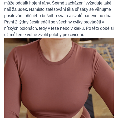
může oddálit hojení rány. Šetrné zacházení vyžaduje také
náš žaludek. Namísto zatěžování těla břišáky se věnujme
posilování příčného břišního svalu a svalů pánevního dna.
První 2 týdny šestinedělí se všechny cviky provádějí v
nízkých polohách, tedy v leže nebo v kleku. Po této době si
už můžeme volně zvolit polohy pro cvičení.