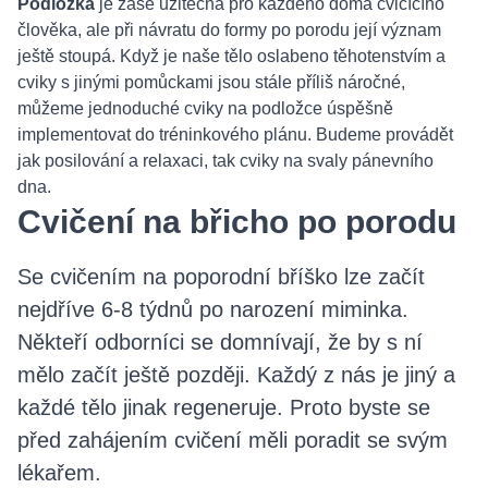
Podložka
je zase užitečná pro každého doma cvičícího
člověka, ale při návratu do formy po porodu její význam
ještě stoupá. Když je naše tělo oslabeno těhotenstvím a
cviky s jinými pomůckami jsou stále příliš náročné,
můžeme jednoduché cviky na podložce úspěšně
implementovat do tréninkového plánu. Budeme provádět
jak posilování a relaxaci, tak cviky na svaly pánevního
dna.
Cvičení na břicho po porodu
Se cvičením na poporodní bříško lze začít
nejdříve 6-8 týdnů po narození miminka.
Někteří odborníci se domnívají, že by s ní
mělo začít ještě později. Každý z nás je jiný a
každé tělo jinak regeneruje. Proto byste se
před zahájením cvičení měli poradit se svým
lékařem.