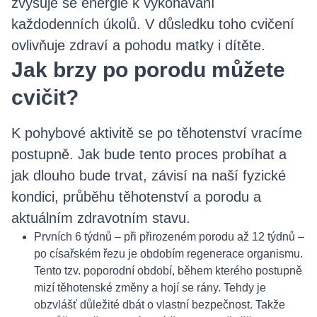
zvyšuje se energie k vykonávání
každodenních úkolů. V důsledku toho cvičení
ovlivňuje zdraví a pohodu matky i dítěte.
Jak brzy po porodu můžete
cvičit?
K pohybové aktivitě se po těhotenství vracíme
postupně. Jak bude tento proces probíhat a
jak dlouho bude trvat, závisí na naší fyzické
kondici, průběhu těhotenství a porodu a
aktuálním zdravotním stavu.
Prvních 6 týdnů – při přirozeném porodu až 12 týdnů –
po císařském řezu je obdobím regenerace organismu.
Tento tzv. poporodní období, během kterého postupně
mizí těhotenské změny a hojí se rány. Tehdy je
obzvlášť důležité dbát o vlastní bezpečnost. Takže