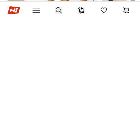
Hop-Sport.cz
Search
Srovnávač
items in favorites,
Košík
Open menu