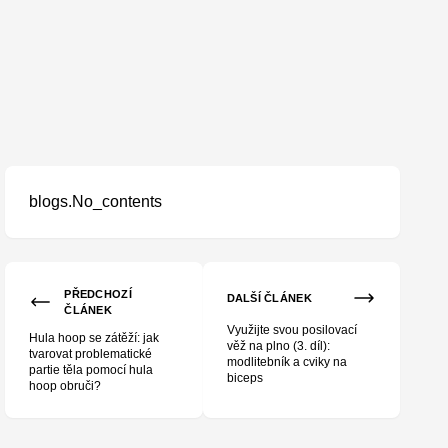
blogs.No_contents
PŘEDCHOZÍ
DALŠÍ ČLÁNEK
ČLÁNEK
Využijte svou posilovací
Hula hoop se zátěží: jak
věž na plno (3. díl):
tvarovat problematické
modlitebník a cviky na
partie těla pomocí hula
biceps
hoop obruči?