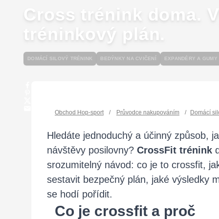
Cross trénink doma. V
tréninkový plán.
DOMÁCÍ SILOVÝ TRÉNINK
BEDÝNKY NA CVIČENÍ
EXPANDÉRY A GUMY 
Obchod Hop-sport
/
Průvodce nakupováním
/
Domácí sil
Hledáte jednoduchý a účinný způsob, ja
návštěvy posilovny?
CrossFit trénink
srozumitelný návod: co je to crossfit, j
sestavit bezpečný plán, jaké výsledky m
se hodí pořídit.
Co je crossfit a proč