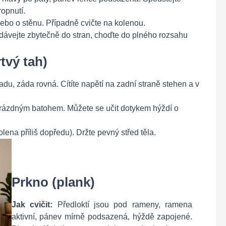
ropnutí.
 nebo o stěnu. Případně cvičte na kolenou.
dávejte zbytečně do stran, choďte do plného rozsahu
tvý tah)
u, záda rovná. Cítíte napětí na zadní straně stehen a v
 prázdným batohem. Můžete se učit dotykem hýždí o
lena příliš dopředu). Držte pevný střed těla.
Prkno (plank)
Jak cvičit:
Předloktí jsou pod rameny, ramena
aktivní, pánev mírně podsazená, hýždě zapojené.