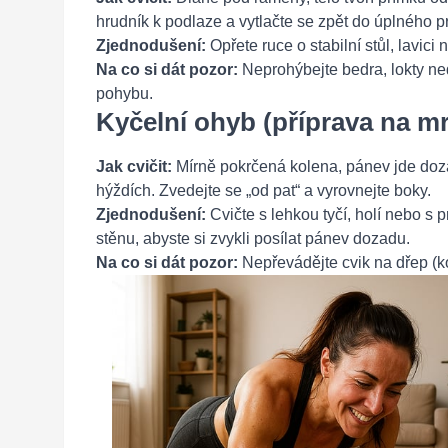
hrudník k podlaze a vytlačte se zpět do úplného p
Zjednodušení:
Opřete ruce o stabilní stůl, lavici
Na co si dát pozor:
Neprohýbejte bedra, lokty ne
pohybu.
Kyčelní ohyb (příprava na mr
Jak cvičit:
Mírně pokrčená kolena, pánev jde dozad
hýždích. Zvedejte se „od pat“ a vyrovnejte boky.
Zjednodušení:
Cvičte s lehkou tyčí, holí nebo s
stěnu, abyste si zvykli posílat pánev dozadu.
Na co si dát pozor:
Nepřevádějte cvik na dřep (ko