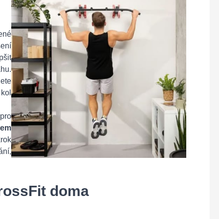
ené
šení
pšit
áhu.
jete
 kol
pro
mem
rok
ání,
CrossFit doma