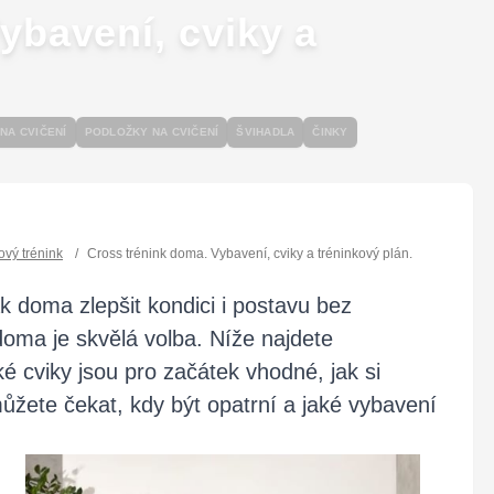
ybavení, cviky a
NA CVIČENÍ
PODLOŽKY NA CVIČENÍ
ŠVIHADLA
ČINKY
ový trénink
/
Cross trénink doma. Vybavení, cviky a tréninkový plán.
k doma zlepšit kondici i postavu bez
doma je skvělá volba. Níže najdete
aké cviky jsou pro začátek vhodné, jak si
ůžete čekat, kdy být opatrní a jaké vybavení