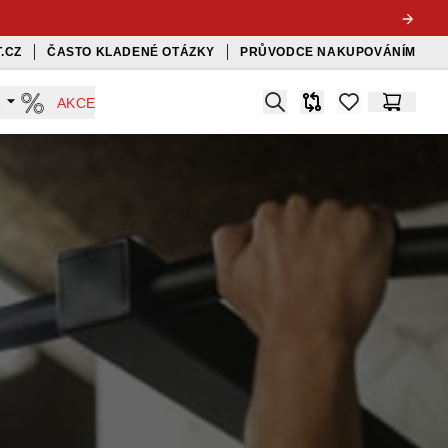
.CZ
ČASTO KLADENÉ OTÁZKY
PRŮVODCE NAKUPOVÁNÍM
Search
A
AKCE
Srovnávač
items in favorit
Košík