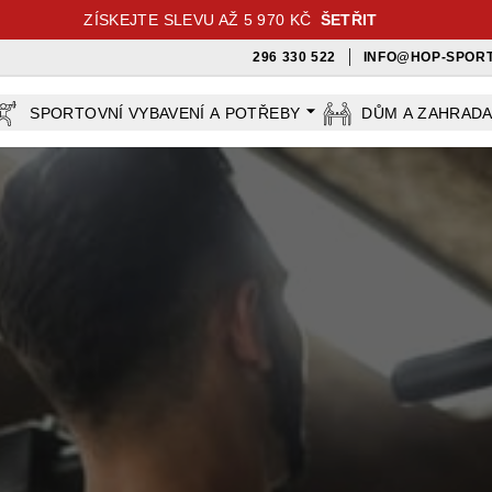
ZÍSKEJTE SLEVU AŽ 5 970 KČ
ŠETŘIT
296 330 522
INFO@HOP-SPORT
SPORTOVNÍ VYBAVENÍ A POTŘEBY
DŮM A ZAHRAD