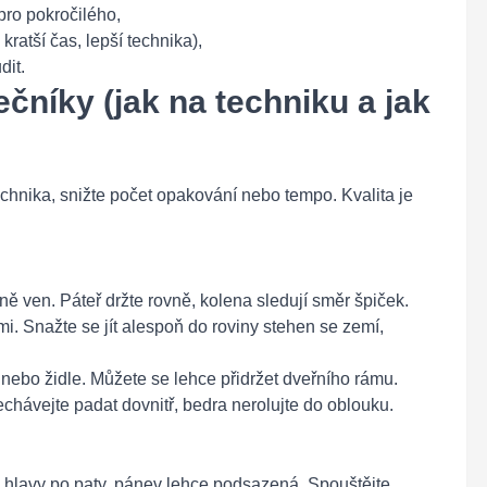
pro pokročilého,
kratší čas, lepší technika),
dit.
ečníky (jak na techniku a jak
chnika, snižte počet opakování nebo tempo. Kvalita je
ně ven. Páteř držte rovně, kolena sledují směr špiček.
i. Snažte se jít alespoň do roviny stehen se zemí,
 nebo židle. Můžete se lehce přidržet dveřního rámu.
hávejte padat dovnitř, bedra nerolujte do oblouku.
d hlavy po paty, pánev lehce podsazená. Spouštějte