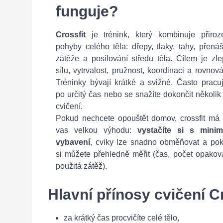
funguje?
Crossfit
je trénink, který kombinuje přiroz
pohyby celého těla: dřepy, tlaky, tahy, přená
zátěže a posilování středu těla. Cílem je zle
sílu, vytrvalost, pružnost, koordinaci a rovnov
Tréninky bývají krátké a svižné. Často pracu
po určitý čas nebo se snažíte dokončit několik
cvičení.
Pokud nechcete opouštět domov, crossfit má 
vas velkou výhodu:
vystačíte si s mini
vybavení
, cviky lze snadno obměňovat a pok
si můžete přehledně měřit (čas, počet opakov
použitá zátěž).
Hlavní přínosy cvičení 
za krátký čas procvičíte celé tělo,