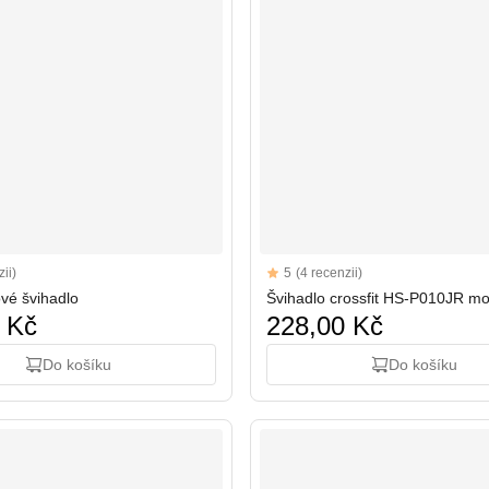
Reviews
ii)
5
(4 recenzii)
5 out of 5 stars
ové švihadlo
Švihadlo crossfit HS-P010JR m
 Kč
228,00 Kč
Do košíku
Do košíku