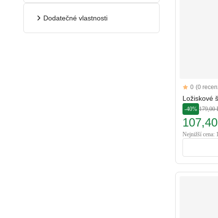
Dodatečné vlastnosti
Reviews
0
(0 recenz
Ložiskové š
-40%
179,00 
107,40
Nejnižší cena: