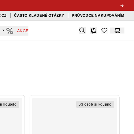
.CZ
ČASTO KLADENÉ OTÁZKY
PRŮVODCE NAKUPOVÁNÍM
Search
A
AKCE
Srovnávač
items in favorit
Košík
si koupilo
63 osob si koupilo