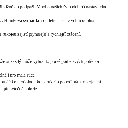
přibližně do podpaží. Mnoho našich švihadel má nastavitelnou
ší. Hliníková
švihadla
jsou lehčí a stále velmi odolná.
kojeti zajistí plynulejší a rychlejší otáčení.
akže si každý může vybrat to pravé podle svých potřeb a
lné i pro malé ruce.
lnou délkou, odolnou konstrukcí a pohodlnými rukojeťmi.
t přebytečné kalorie.