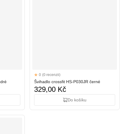
Reviews
0
(0 recenzii)
odré
Švihadlo crossfit HS-P030JR černé
329,00 Kč
Do košíku