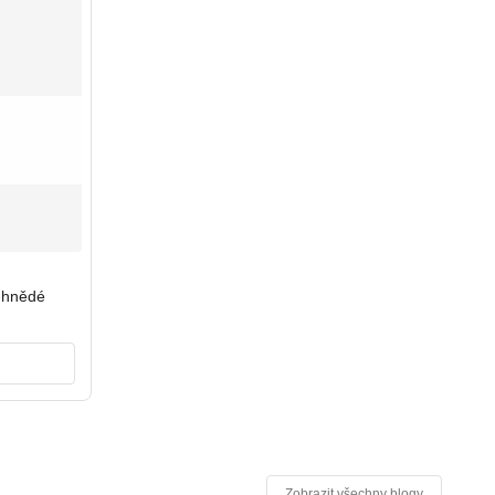
-hnědé
Zobrazit všechny blogy