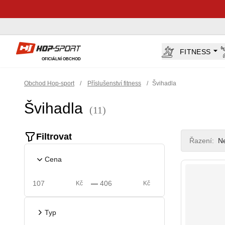
Hop-Sport.cz
FITNESS
OFICIÁLNÍ OBCHOD
Obchod Hop-sport
/
Příslušenství fitness
/
Švihadla
Švihadla
(11)
Product filte
Filtrovat
Řazení:
Ne
Cena
—
Kč
Kč
Typ