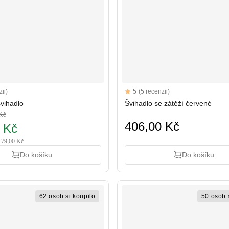
Reviews
ii)
5
(5 recenzii)
5 out of 5 stars
vihadlo
Švihadlo se zátěží červené
Kč
406,00 Kč
 Kč
 179,00 Kč
Do košíku
Do košíku
62 osob si koupilo
50 osob 