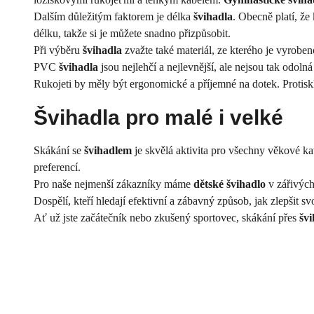
Dalším důležitým faktorem je délka
švihadla
. Obecně platí, že
délku, takže si je můžete snadno přizpůsobit.
Při výběru
švihadla
zvažte také materiál, ze kterého je vyrobe
PVC
švihadla
jsou nejlehčí a nejlevnější, ale nejsou tak odol
Rukojeti by měly být ergonomické a příjemné na dotek. Protiskluz
Švihadla
pro malé i velké
Skákání se
švihadlem
je skvělá aktivita pro všechny věkové ka
preferencí.
Pro naše nejmenší zákazníky máme
dětské švihadlo
v zářivých
Dospělí, kteří hledají efektivní a zábavný způsob, jak zlepšit sv
Ať už jste začátečník nebo zkušený sportovec, skákání přes
švi