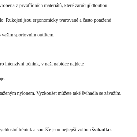
robena z prvotřídních materiálů, které zaručují dlouhou
hlo. Rukojeti jsou ergonomicky tvarované a často potažené
s vaším sportovním outfitem.
ro intenzivní trénink, v naší nabídce najdete
je.
aženým nylonem. Vyzkoušet můžete také švihadla se závažím.
rychlostní trénink a soutěže jsou nejlepší volbou
švihadla
s