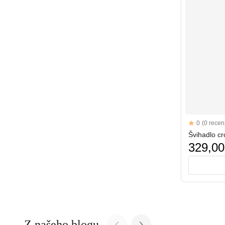
Reviews
0
(0 recenz
Švihadlo c
329,00
Z našeho blogu