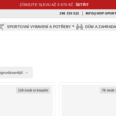
ZÍSKEJTE SLEVU AŽ 5 970 KČ
ŠETŘIT
296 330 522
INFO@HOP-SPORT
SPORTOVNÍ VYBAVENÍ A POTŘEBY
DŮM A ZAHRAD
rs
jprodávanější
119 osob si koupilo
76 osob 