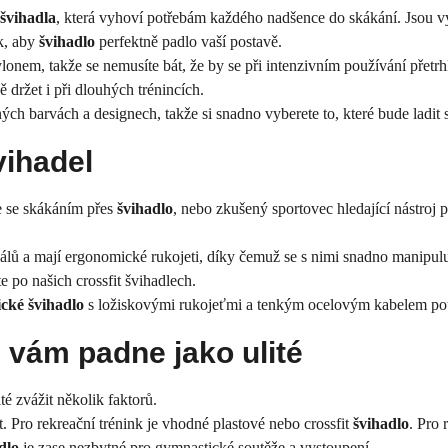
švihadla
, která vyhoví potřebám každého nadšence do skákání. Jsou vy
k, aby
švihadlo
perfektně padlo vaší postavě.
onem, takže se nemusíte bát, že by se při intenzivním používání přetr
držet i při dlouhých trénincích.
ých barvách a designech, takže si snadno vyberete to, které bude ladit 
vihadel
je se skákáním přes
švihadlo
, nebo zkušený sportovec hledající nástroj p
lů a mají ergonomické rukojeti, díky čemuž se s nimi snadno manipulu
e po našich crossfit švihadlech.
cké švihadlo
s ložiskovými rukojeťmi a tenkým ocelovým kabelem pot
é vám padne jako ulité
té zvážit několik faktorů.
. Pro rekreační trénink je vhodné plastové nebo crossfit
švihadlo
. Pro 
dlo
je zase nezbytné pro gymnastické soutěže a vystoupení.