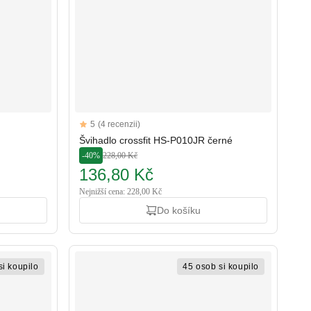
Reviews
5
(4 recenzii)
5 out of 5 stars
Švihadlo crossfit HS-P010JR černé
-40%
228,00 Kč
136,80 Kč
Nejnižší cena: 228,00 Kč
Do košíku
si koupilo
45 osob si koupilo