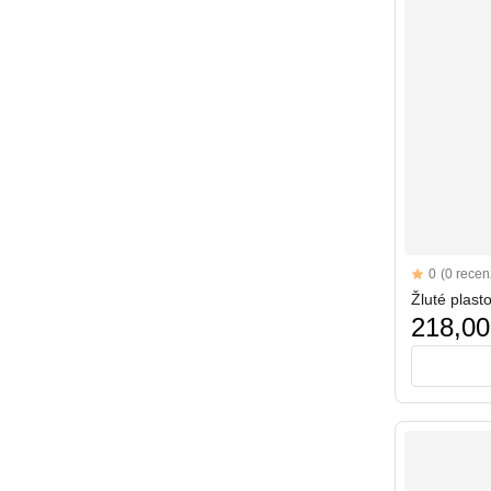
Reviews
0
(0 recenz
Žluté plast
218,00