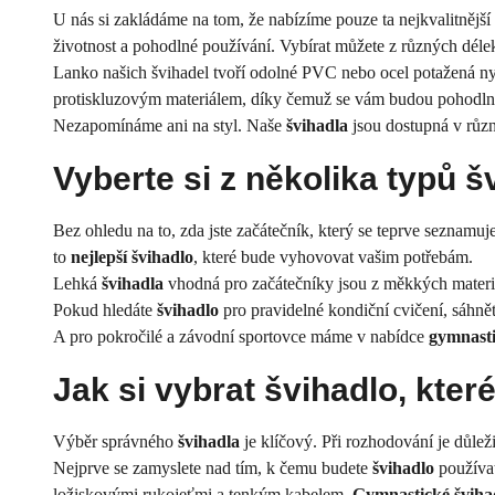
U nás si zakládáme na tom, že nabízíme pouze ta nejkvalitnější
životnost a pohodlné používání. Vybírat můžete z různých déle
Lanko našich švihadel tvoří odolné PVC nebo ocel potažená nyl
protiskluzovým materiálem, díky čemuž se vám budou pohodlně 
Nezapomínáme ani na styl. Naše
švihadla
jsou dostupná v různ
Vyberte si z několika typů š
Bez ohledu na to, zda jste začátečník, který se teprve seznamu
to
nejlepší švihadlo
, které bude vyhovovat vašim potřebám.
Lehká
švihadla
vhodná pro začátečníky jsou z měkkých materiá
Pokud hledáte
švihadlo
pro pravidelné kondiční cvičení, sáhnět
A pro pokročilé a závodní sportovce máme v nabídce
gymnasti
Jak si vybrat
švihadlo
, kter
Výběr správného
švihadla
je klíčový. Při rozhodování je důleži
Nejprve se zamyslete nad tím, k čemu budete
švihadlo
používat
ložiskovými rukojeťmi a tenkým kabelem.
Gymnastické šviha