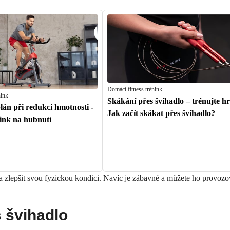
Domácí fitness trénink
nink
Skákání přes švihadlo – trénujte h
án při redukci hmotnosti -
Jak začít skákat přes švihadlo?
nink na hubnutí
k a zlepšit svou fyzickou kondici. Navíc je zábavné a můžete ho provozo
s
švihadlo