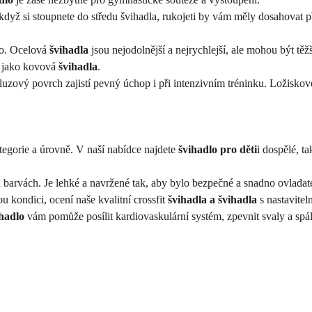
 když si stoupnete do středu švihadla, rukojeti by vám měly dosahovat 
no. Ocelová
švihadla
jsou nejodolnější a nejrychlejší, ale mohou být těž
ná jako kovová
švihadla
.
ový povrch zajistí pevný úchop i při intenzivním tréninku. Ložiskové ru
tegorie a úrovně. V naší nabídce najdete
švihadlo pro děti
i dospělé, t
 barvách. Je lehké a navržené tak, aby bylo bezpečné a snadno ovladate
ou kondici, ocení naše kvalitní crossfit
švihadla a švihadla
s nastavite
hadlo
vám pomůže posílit kardiovaskulární systém, zpevnit svaly a spáli