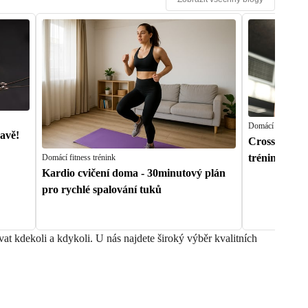
Domácí silový tré
ravě!
Cross trénin
tréninkový p
Domácí fitness trénink
Kardio cvičení doma - 30minutový plán
pro rychlé spalování tuků
vat kdekoli a kdykoli. U nás najdete široký výběr kvalitních