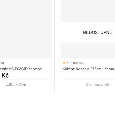
NEDOSTUPNÉ
NEDOSTUPNÉ
Reviews
ii)
5
(3 recenzii)
5 out of 5 stars
rossfit HS-P030JR červené
Kožené švihadlo 275cm - černo
 Kč
Do košíku
Informujte mě