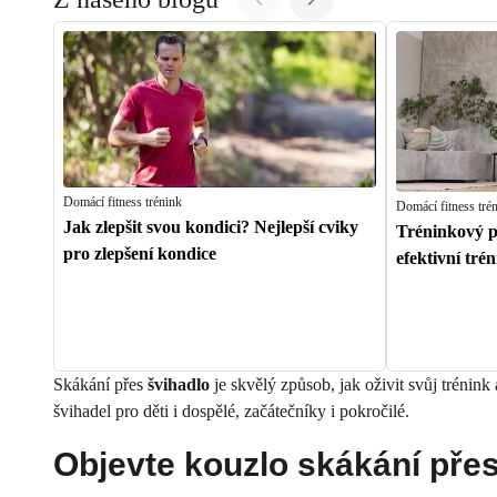
Domácí fitness trénink
Domácí fitness tré
Jak zlepšit svou kondici? Nejlepší cviky
Tréninkový pl
pro zlepšení kondice
efektivní tré
Skákání přes
švihadlo
je skvělý způsob, jak oživit svůj trénin
švihadel pro děti i dospělé, začátečníky i pokročilé.
Objevte kouzlo skákání pře