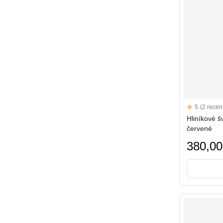
Reviews
5
(2 recenz
5 out of 5 sta
Hliníkové šv
červené
380,00