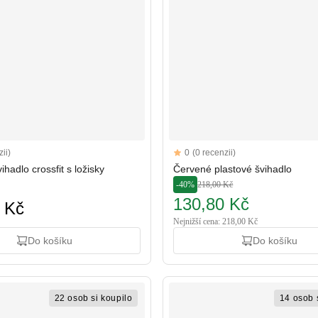
Reviews
ii)
0
(0 recenzii)
rs
ihadlo crossfit s ložisky
Červené plastové švihadlo
-40%
218,00 Kč
130,80 Kč
 Kč
Nejnižší cena: 218,00 Kč
Do košíku
Do košíku
22 osob si koupilo
14 osob 