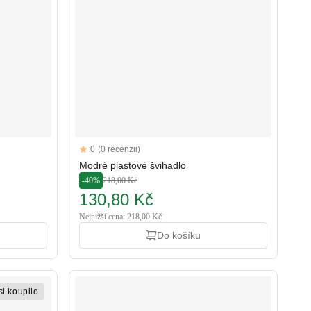
Reviews
0
(0 recenzii)
Modré plastové švihadlo
-40%
218,00 Kč
130,80 Kč
Nejnižší cena: 218,00 Kč
Do košíku
si koupilo