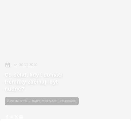
śr., 30.12.2020
Co dělat, když domácí
tréninky začínají být
nudné?
ŽIVOTNÍ STYL – RADY, MOTIVACE, INSPIRACE