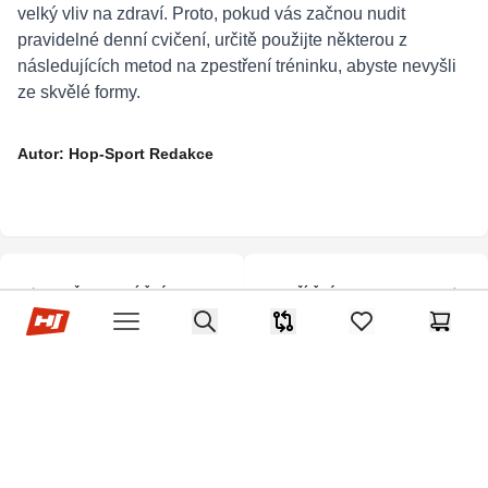
velký vliv na zdraví. Proto, pokud vás začnou nudit
pravidelné denní cvičení, určitě použijte některou z
následujících metod na zpestření tréninku, abyste nevyšli
ze skvělé formy.
Autor: Hop-Sport Redakce
PŘEDCHOZÍ ČLÁNEK
DALŠÍ ČLÁNEK
Hop-Sport.cz
Search
Co je Pilates?
Jak začít s tréninkem na
Srovnávač
items in favorites,
Košík
Open menu
rotopedu?
Footer
Přihlásit se k newsletteru.