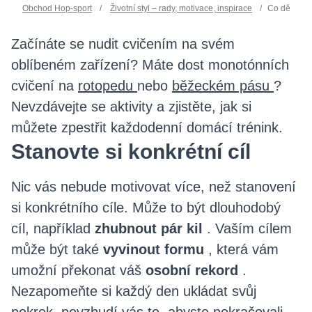
Obchod Hop-sport
/
Životní styl – rady, motivace, inspirace
/
Co dělat, k
Začínáte se nudit cvičením na svém
oblíbeném zařízení? Máte dost monotónních
cvičení na
rotopedu
nebo
běžeckém pásu
?
Nevzdávejte se aktivity a zjistěte, jak si
můžete zpestřit každodenní domácí trénink.
Stanovte si konkrétní cíl
Nic vás nebude motivovat více, než stanovení
si konkrétního cíle. Může to být dlouhodobý
cíl, například
zhubnout pár kil
. Vaším cílem
může být také
vyvinout formu
, která vám
umožní překonat váš
osobní rekord
.
Nezapomeňte si každý den ukládat svůj