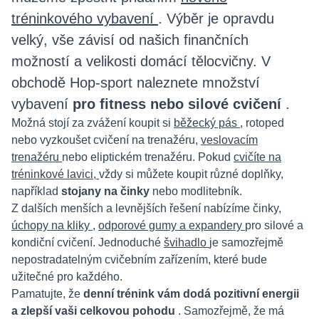
tréninkového vybavení
. Výběr je opravdu
velký, vše závisí od našich finančních
možností a velikosti domácí tělocvičny. V
obchodě Hop-sport naleznete množství
vybavení
pro fitness nebo silové cvičení
.
Možná stojí za zvážení koupit si
běžecký pás
, rotoped
nebo vyzkoušet cvičení na trenažéru,
veslovacím
trenažéru
nebo eliptickém trenažéru. Pokud
cvičíte na
tréninkové lavici,
vždy si můžete koupit různé doplňky,
například
stojany na činky
nebo modlitebník.
Z dalších menších a levnějších řešení nabízíme činky,
úchopy na kliky
,
odporové gumy a expandery
pro silové a
kondiční cvičení. Jednoduché
švihadlo
je samozřejmě
nepostradatelným cvičebním zařízením, které bude
užitečné pro každého.
Pamatujte, že
denní trénink vám dodá pozitivní energii
a zlepší vaši celkovou pohodu
. Samozřejmě, že má