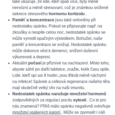
také ukazuje, že lidé, kteří spali více, byly méně
nervózní a méně stresovaní, což je známkou snížené
sekrece stresového
hormonu kortizolu
.
Paměť a koncentrace
jsou také ovlivněny při
nedostatku spánku. Pokud se připravujte např. na
zkoušky a nespíte celou noc, nedostatek spánku se
může vymstít opačným výsledkem. Bohužel, naše
paměť a koncentrace se snižují. Nedostatek spánku
může dokonce vést k demenci, snížení duševní
výkonnosti a depresi.
Aktuální
počasí
je příznivé na nachlazení. Místo toho,
abyste sáhli po další tabletce, zvažte, kolik času spíte.
Lidé, kteří spí asi 8 hodin, jsou třikrát méně náchylní
na infekce! Spánek a celková regenerace našeho těla
mají skutečně velký vliv na naši imunitu.
Nedostatek spánku narušuje množství hormonů
zodpovědných za regulaci pocitu
sytosti
. Co to pro
nás znamená? Příliš málo spánku negativně ovlivňuje
množství spálených kalorií
. Může se zpomalit i náš