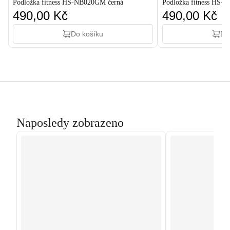
Podložka fitness HS-NB020GM černá
Podložka fitness HS-
490,00 Kč
490,00 Kč
Do košíku
Do
Naposledy zobrazeno