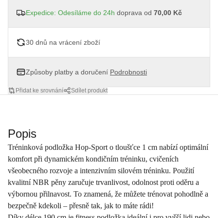
Expedice: Odesíláme do 24h
doprava od
70,00 Kč
30 dnů na vrácení zboží
Způsoby platby a doručení
Podrobnosti
Přidat ke srovnání
Sdílet produkt
Popis
Tréninková podložka Hop-Sport o tloušťce 1 cm nabízí optimální
komfort při dynamickém kondičním tréninku, cvičeních
všeobecného rozvoje a intenzivním silovém tréninku. Použití
kvalitní NBR pěny zaručuje trvanlivost, odolnost proti oděru a
výbornou přilnavost. To znamená, že můžete trénovat pohodlně a
bezpečně kdekoli – přesně tak, jak to máte rádi!
Díky délce 190 cm je fitness podložka ideální i pro vyšší lidi nebo