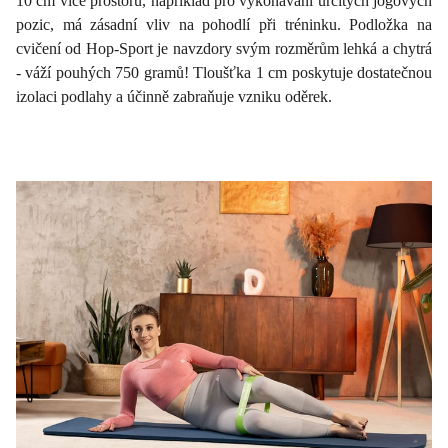
10 cm více prostoru, například pro vykonávání určitých jógových
pozic, má zásadní vliv na pohodlí při tréninku. Podložka na
cvičení od Hop-Sport je navzdory svým rozměrům lehká a chytrá
- váží pouhých 750 gramů! Tloušťka 1 cm poskytuje dostatečnou
izolaci podlahy a účinně zabraňuje vzniku oděrek.