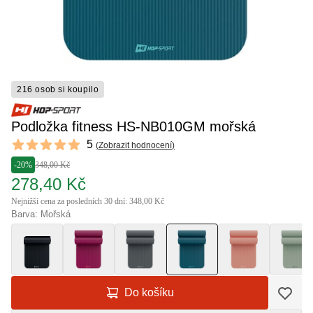
216 osob si koupilo
Podložka fitness HS-NB010GM mořská
Reviews
5
(
Zobrazit hodnocení
)
5 out of 5 stars
-20%
348,00 Kč
278,40 Kč
Nejnižší cena za posledních 30 dní: 348,00 Kč
Barva: Mořská
Do košíku