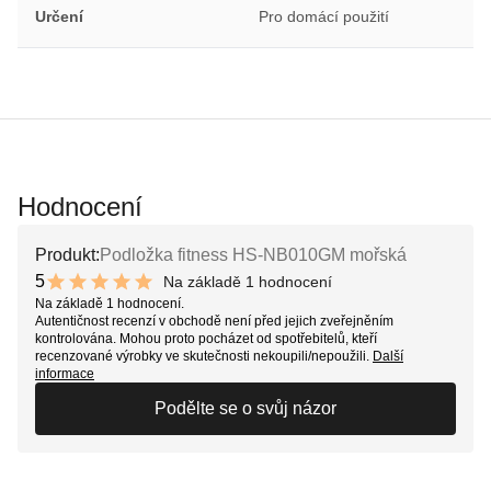
Určení
Pro domácí použití
Hodnocení
Produkt:
Podložka fitness HS-NB010GM mořská
5
Na základě 1 hodnocení
10 out of 10 stars
Na základě 1 hodnocení.
Autentičnost recenzí v obchodě není před jejich zveřejněním
kontrolována. Mohou proto pocházet od spotřebitelů, kteří
recenzované výrobky ve skutečnosti nekoupili/nepoužili.
Další
informace
Podělte se o svůj názor