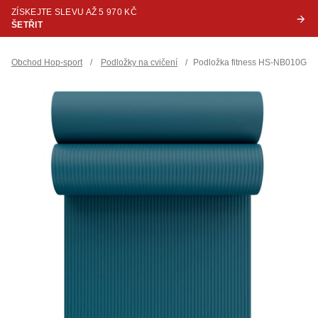
ZÍSKEJTE SLEVU AŽ 5 970 KČ
ŠETŘIT
Obchod Hop-sport
/
Podložky na cvičení
/
Podložka fitness HS-NB010GM 