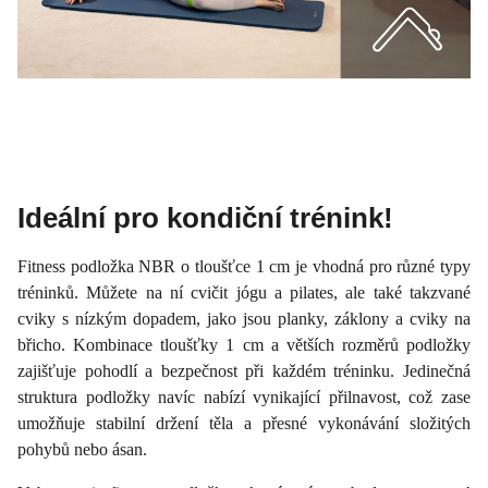
Ideální pro kondiční trénink!
Fitness podložka NBR o tloušťce 1 cm je vhodná pro různé typy
tréninků. Můžete na ní cvičit jógu a pilates, ale také takzvané
cviky s nízkým dopadem, jako jsou planky, záklony a cviky na
břicho. Kombinace tloušťky 1 cm a větších rozměrů podložky
zajišťuje pohodlí a bezpečnost při každém tréninku. Jedinečná
struktura podložky navíc nabízí vynikající přilnavost, což zase
umožňuje stabilní držení těla a přesné vykonávání složitých
pohybů nebo ásan.