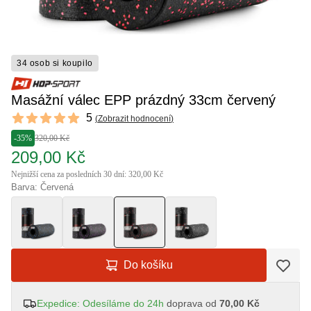
34 osob si koupilo
Masážní válec EPP prázdný 33cm červený
Reviews
5
(
Zobrazit hodnocení
)
5 out of 5 stars
-35%
320,00 Kč
209,00 Kč
Nejnižší cena za posledních 30 dní: 320,00 Kč
Barva: Červená
Do košíku
Expedice: Odesíláme do 24h
doprava od
70,00 Kč