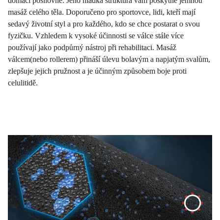
domácí posilovně. Jeho hladká struktura vám poskytne jemnou
masáž celého těla. Doporučeno pro sportovce, lidi, kteří mají
sedavý životní styl a pro každého, kdo se chce postarat o svou
fyzičku. Vzhledem k vysoké účinnosti se válce stále více
používají jako podpůrný nástroj při rehabilitaci. Masáž
válcem(nebo rollerem) přináší úlevu bolavým a napjatým svalům,
zlepšuje jejich pružnost a je účinným způsobem boje proti
celulitidě.