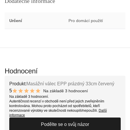
Dodatečné informace
Určení
Pro domácí použití
Hodnocení
Produkt:
Masážní válec EPP prázdný 33cm červený
5
Na základě 3 hodnocení
10 out of 10 stars
Na základě 3 hodnocení.
Autentičnost recenzí v obchodě není před jejich zveřejněním
kontrolována. Mohou proto pocházet od spotřebitelů, kteří
recenzované výrobky ve skutečnosti nekoupili/nepoužili.
Další
informace
Podělte se o svůj názor