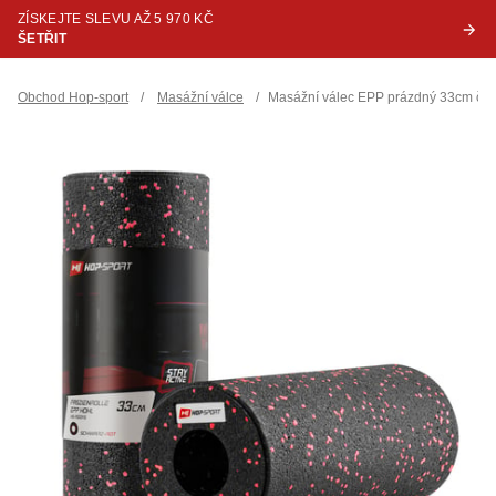
ZÍSKEJTE SLEVU AŽ 5 970 KČ
ŠETŘIT
Obchod Hop-sport
/
Masážní válce
/
Masážní válec EPP prázdný 33cm če