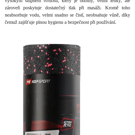
vysokým stupněm tvrdosti, který je odolný, velmi lehký, ale
zároveň poskytuje dostatečný tlak při masáži. Kromě toho
neabsorbuje vodu, velmi snadno se čistí, neobsahuje vůně, díky
čemuž zajišťuje plnou hygienu a bezpečnost při používání.