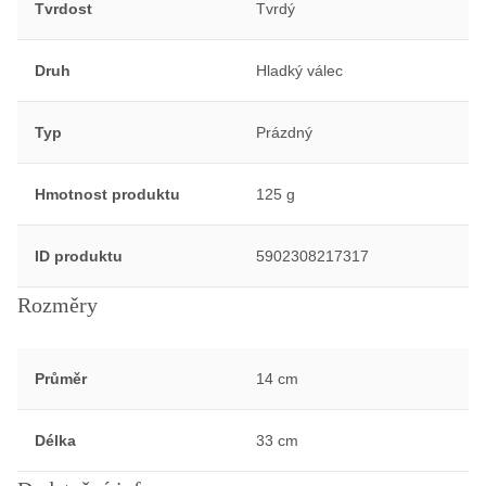
Tvrdost
Tvrdý
Druh
Hladký válec
Typ
Prázdný
Hmotnost produktu
125 g
ID produktu
5902308217317
Rozměry
Průměr
14 cm
Délka
33 cm