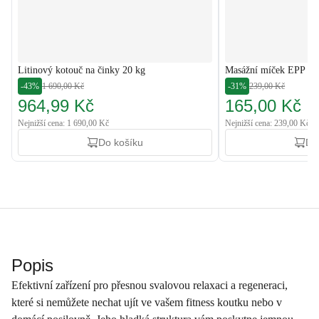
Litinový kotouč na činky 20 kg
Masážní míček EPP 8
-43%
1 690,00 Kč
-31%
239,00 Kč
964,99 Kč
165,00 Kč
Nejnižší cena: 1 690,00 Kč
Nejnižší cena: 239,00 Kč
Do košíku
Do
Popis
Efektivní zařízení pro přesnou svalovou relaxaci a regeneraci,
které si nemůžete nechat ujít ve vašem fitness koutku nebo v