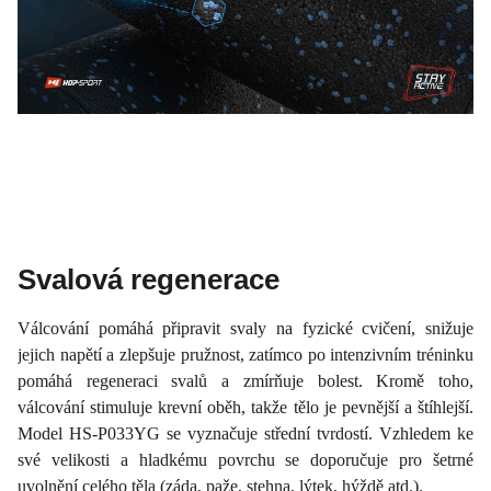
Svalová regenerace
Válcování pomáhá připravit svaly na fyzické cvičení, snižuje
jejich napětí a zlepšuje pružnost, zatímco po intenzivním tréninku
pomáhá regeneraci svalů a zmírňuje bolest. Kromě toho,
válcování stimuluje krevní oběh, takže tělo je pevnější a štíhlejší.
Model HS-P033YG se vyznačuje střední tvrdostí. Vzhledem ke
své velikosti a hladkému povrchu se doporučuje pro šetrné
uvolnění celého těla (záda, paže, stehna, lýtek, hýždě atd.).