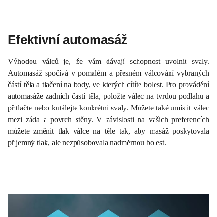
Efektivní automasáž
Výhodou válců je, že vám dávají schopnost uvolnit svaly.
Automasáž spočívá v pomalém a přesném válcování vybraných
částí těla a tlačení na body, ve kterých cítíte bolest. Pro provádění
automasáže zadních částí těla, položte válec na tvrdou podlahu a
přitlačte nebo kutálejte konkrétní svaly. Můžete také umístit válec
mezi záda a povrch stěny. V závislosti na vašich preferencích
můžete změnit tlak válce na těle tak, aby masáž poskytovala
příjemný tlak, ale nezpůsobovala nadměrnou bolest.