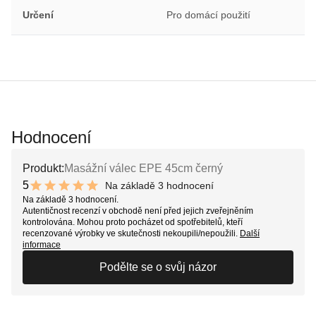
Určení
Pro domácí použití
Hodnocení
Produkt:
Masážní válec EPE 45cm černý
5
Na základě 3 hodnocení
10 out of 10 stars
Na základě 3 hodnocení.
Autentičnost recenzí v obchodě není před jejich zveřejněním
kontrolována. Mohou proto pocházet od spotřebitelů, kteří
recenzované výrobky ve skutečnosti nekoupili/nepoužili.
Další
informace
Podělte se o svůj názor