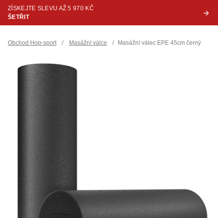
ZÍSKEJTE SLEVU AŽ 5 970 KČ
ŠETŘIT
Obchod Hop-sport
/
Masážní válce
/
Masážní válec EPE 45cm černý