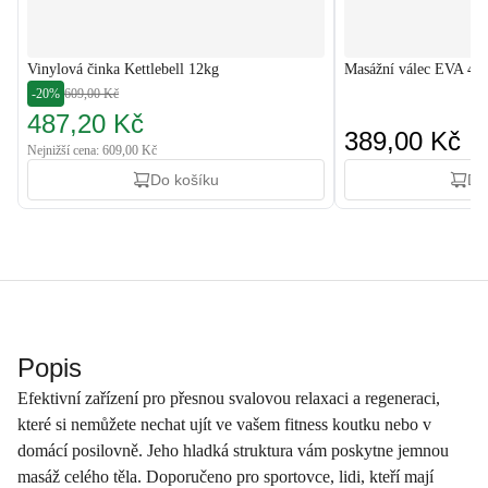
Vinylová činka Kettlebell 12kg
Masážní válec EVA 45
-20%
609,00 Kč
487,20 Kč
389,00 Kč
Nejnižší cena: 609,00 Kč
Do košíku
Do
Popis
Efektivní zařízení pro přesnou svalovou relaxaci a regeneraci,
které si nemůžete nechat ujít ve vašem fitness koutku nebo v
domácí posilovně. Jeho hladká struktura vám poskytne jemnou
masáž celého těla. Doporučeno pro sportovce, lidi, kteří mají