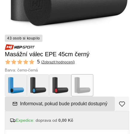
43 osob si koupilo
Masážní válec EPE 45cm černý
Reviews
5
(
Zobrazit hodnocení
)
5 out of 5 stars
Barva: černo-černá
Informovat, pokud bude produkt dostupný
Expedice:
doprava od
0,00 Kč