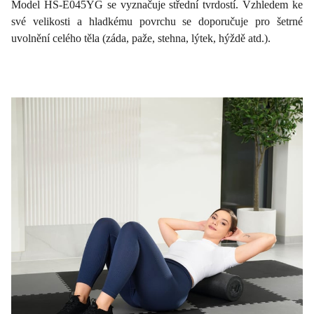
Model HS-E045YG se vyznačuje střední tvrdostí. Vzhledem ke
své velikosti a hladkému povrchu se doporučuje pro šetrné
uvolnění celého těla (záda, paže, stehna, lýtek, hýždě atd.).