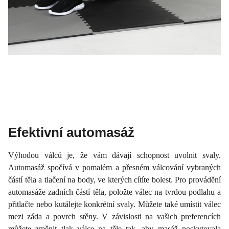
Efektivní automasáž
Výhodou válců je, že vám dávají schopnost uvolnit svaly.
Automasáž spočívá v pomalém a přesném válcování vybraných
částí těla a tlačení na body, ve kterých cítíte bolest. Pro provádění
automasáže zadních částí těla, položte válec na tvrdou podlahu a
přitlačte nebo kutálejte konkrétní svaly. Můžete také umístit válec
mezi záda a povrch stěny. V závislosti na vašich preferencích
můžete změnit tlak válce na těle tak, aby masáž poskytovala