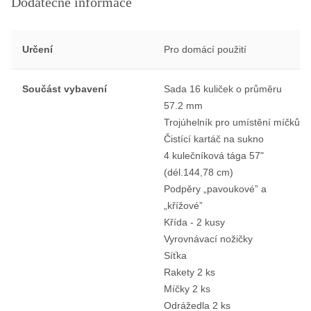
Dodatečné informace
Určení
Pro domácí použití
Součást vybavení
Sada 16 kuliček o průměru
57.2 mm
Trojúhelník pro umístění míčků
Čistící kartáč na sukno
4 kulečníková tága 57"
(dél.144,78 cm)
Podpěry „pavoukové” a
„křížové”
Křída - 2 kusy
Vyrovnávací nožičky
Síťka
Rakety 2 ks
Míčky 2 ks
Odrážedla 2 ks