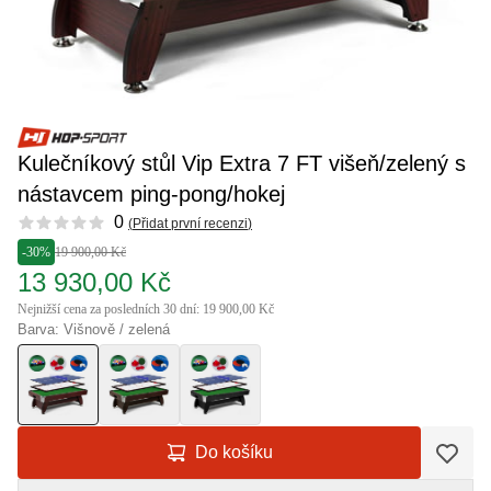
Kulečníkový stůl Vip Extra 7 FT višeň/zelený s
nástavcem ping-pong/hokej
Reviews
0
(
Přidat první recenzi
)
-30%
19 900,00 Kč
13 930,00 Kč
Nejnižší cena za posledních 30 dní: 19 900,00 Kč
Barva: Višnově / zelená
Do košíku