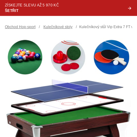
ZÍSKEJTE SLEVU AŽ 5 970 KČ
ŠETŘIT
Obchod Hop-sport
/
Kulečníkové stoly
/
Kulečníkový stůl Vip Extra 7 FT v