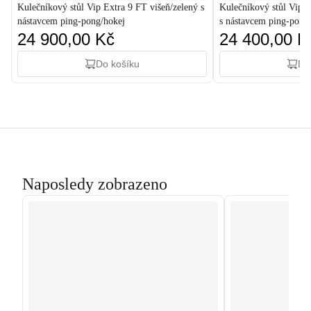
Kulečníkový stůl Vip Extra 9 FT višeň/zelený s
Kulečníkový stůl Vip 
nástavcem ping-pong/hokej
s nástavcem ping-pong
24 900,00 Kč
24 400,00 K
Do košíku
Do
Naposledy zobrazeno