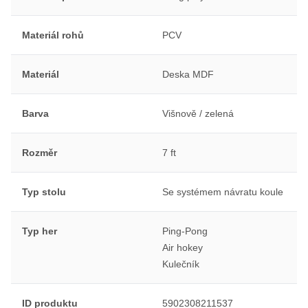
Materiál rohů
PCV
Materiál
Deska MDF
Barva
Višnově / zelená
Rozměr
7 ft
Typ stolu
Se systémem návratu koule
Typ her
Ping-Pong
Air hokey
Kulečník
ID produktu
5902308211537