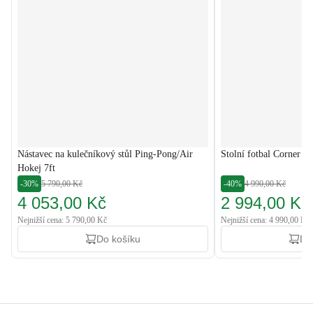
Nástavec na kulečníkový stůl Ping-Pong/Air
Stolní fotbal Corner Č
Hokej 7ft
-30%
5 790,00 Kč
-40%
4 990,00 Kč
4 053,00 Kč
2 994,00 Kč
Nejnižší cena: 5 790,00 Kč
Nejnižší cena: 4 990,00 Kč
Do košíku
Do