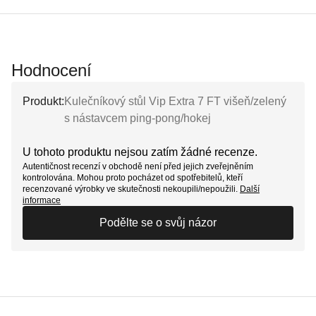
Hodnocení
Produkt:
Kulečníkový stůl Vip Extra 7 FT višeň/zelený
s nástavcem ping-pong/hokej
U tohoto produktu nejsou zatím žádné recenze.
Autentičnost recenzí v obchodě není před jejich zveřejněním
kontrolována. Mohou proto pocházet od spotřebitelů, kteří
recenzované výrobky ve skutečnosti nekoupili/nepoužili.
Další
informace
Podělte se o svůj názor